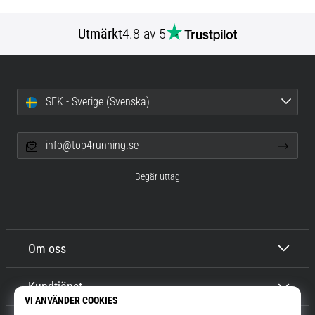
Utmärkt
4.8 av 5
SEK - Sverige (Svenska)
info@top4running.se
Begär uttag
Om oss
Kundtjänst