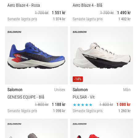
Aero Blaze 4
- Rosa
Aero Blaze 4
- Blå
1 700 kr
1 551 kr
1 700 kr
1 490 kr
Senaste lägsta pris
1 374 kr
Senaste lägsta pris
1 402 kr
-14%
Salomon
Unisex
Salomon
Män
GENESIS EQUIPE
- Blå
PULSAR
- Vit
1 800 kr
1 188 kr
1 800 kr
1 080 kr
Senaste lägsta pris
1 098 kr
Senaste lägsta pris
1 260 kr