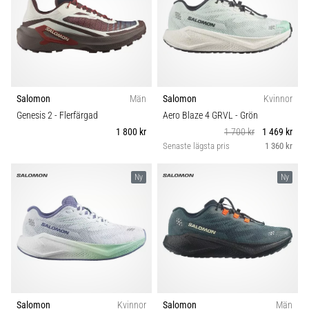
Salomon
Män
Salomon
Kvinnor
Genesis 2
- Flerfärgad
Aero Blaze 4 GRVL
- Grön
1 800 kr
1 700 kr
1 469 kr
Senaste lägsta pris
1 360 kr
Ny
Ny
Salomon
Kvinnor
Salomon
Män