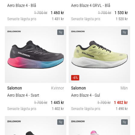
Aero Blaze 4
- Blå
Aero Blaze 4 GRVL
- Blå
1 700 kr
1 460 kr
1 700 kr
1 530 kr
Senaste lägsta pris
1 431 kr
Senaste lägsta pris
1 520 kr
Ny
Ny
-6%
Salomon
Kvinnor
Salomon
Män
Aero Blaze 4
- Svart
Aero Blaze 4
- Gul
1 700 kr
1 445 kr
1 700 kr
1 402 kr
Senaste lägsta pris
1 402 kr
Senaste lägsta pris
1 490 kr
Ny
Ny