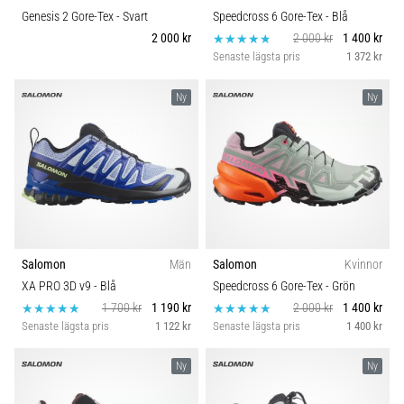
Genesis 2 Gore-Tex
- Svart
Speedcross 6 Gore-Tex
- Blå
2 000 kr
2 000 kr
1 400 kr
Senaste lägsta pris
1 372 kr
Ny
Ny
Salomon
Män
Salomon
Kvinnor
XA PRO 3D v9
- Blå
Speedcross 6 Gore-Tex
- Grön
1 700 kr
1 190 kr
2 000 kr
1 400 kr
Senaste lägsta pris
1 122 kr
Senaste lägsta pris
1 400 kr
Ny
Ny