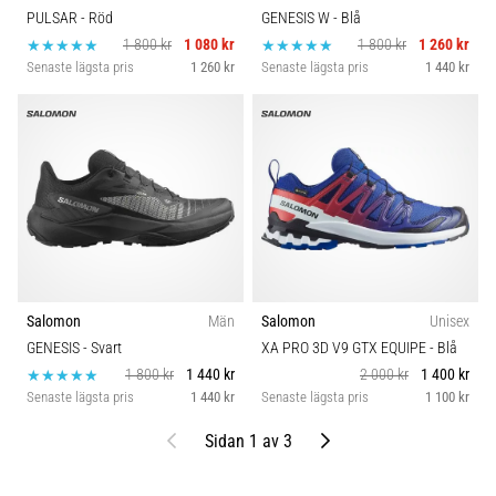
PULSAR
- Röd
GENESIS W
- Blå
1 800 kr
1 080 kr
1 800 kr
1 260 kr
Senaste lägsta pris
1 260 kr
Senaste lägsta pris
1 440 kr
Salomon
Män
Salomon
Unisex
GENESIS
- Svart
XA PRO 3D V9 GTX EQUIPE
- Blå
1 800 kr
1 440 kr
2 000 kr
1 400 kr
Senaste lägsta pris
1 440 kr
Senaste lägsta pris
1 100 kr
Föregående
Nästa
Sidan 1 av 3