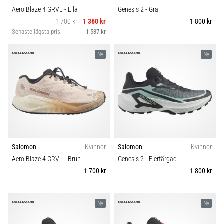
Aero Blaze 4 GRVL
- Lila
Genesis 2
- Grå
1 700 kr
1 360 kr
1 800 kr
Senaste lägsta pris
1 537 kr
Ny
Ny
Salomon
Kvinnor
Salomon
Kvinnor
Aero Blaze 4 GRVL
- Brun
Genesis 2
- Flerfärgad
1 700 kr
1 800 kr
Ny
Ny