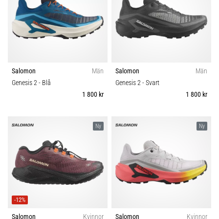
även
känt
som
iliotibialbandssyndrom
(ITBS),
är
Salomon
Män
Salomon
Män
ett
mycket
Genesis 2
- Blå
Genesis 2
- Svart
vanligt
1 800 kr
1 800 kr
hälsoproblem
som
löpare
Ny
Ny
drabbas
av.
Vad…
Visa
-12%
alla
artiklar
Salomon
Kvinnor
Salomon
Kvinnor