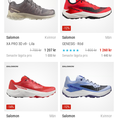
-12%
Salomon
Kvinnor
Salomon
Män
XA PRO 3D v9
- Lila
GENESIS
- Röd
1 700 kr
1 207 kr
1 800 kr
1 260 kr
Senaste lägsta pris
1 033 kr
Senaste lägsta pris
1 440 kr
-14%
-12%
Salomon
Män
Salomon
Kvinnor