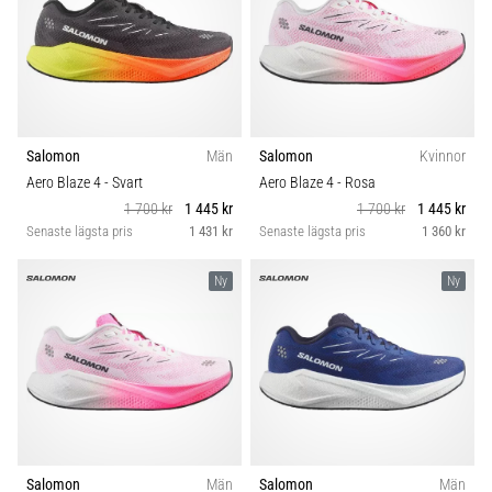
Salomon
Män
Salomon
Kvinnor
Aero Blaze 4
- Svart
Aero Blaze 4
- Rosa
1 700 kr
1 445 kr
1 700 kr
1 445 kr
Senaste lägsta pris
1 431 kr
Senaste lägsta pris
1 360 kr
Ny
Ny
Salomon
Män
Salomon
Män