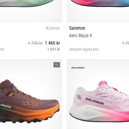
Kvinnor
Salomon
Aero Blaze 4
1 700 kr
1 460 kr
1 7
ris
1 431 kr
Senaste lägsta pris
38⅔ 39⅓ 40 40⅔ 41⅓ 42 42⅔
38 38⅔ 39⅓ 40 40⅔ 41⅓ 
Ny