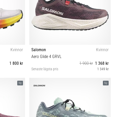
Kvinnor
Salomon
Kvinnor
Aero Glide 4 GRVL
1 800 kr
1 900 kr
1 368 kr
Senaste lägsta pris
1 349 kr
⅓ 42
38⅔ 39⅓ 40 40⅔ 41⅓ 42 42⅔
Ny
Ny