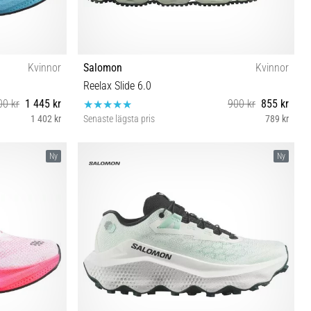
Kvinnor
Salomon
Kvinnor
Reelax Slide 6.0
00 kr
1 445 kr
900 kr
855 kr
1 402 kr
Senaste lägsta pris
789 kr
42 42⅔
39⅓ 40 40⅔ 41⅓ 42 42⅔
Ny
Ny