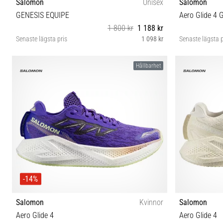
Salomon
Unisex
Salomon
GENESIS EQUIPE
Aero Glide 4 
1 800 kr
1 188 kr
Senaste lägsta pris
1 098 kr
Senaste lägsta p
38 38⅔ 39⅓ 40 40⅔ 41⅓ 42 42⅔ 44 44⅔ 45⅓ 46
Hållbarhet
46⅔ 47⅓
-14%
Salomon
Kvinnor
Salomon
Aero Glide 4
Aero Glide 4