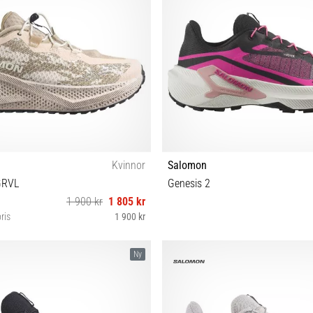
Kvinnor
Salomon
GRVL
Genesis 2
1 900 kr
1 805 kr
ris
1 900 kr
38⅔ 39⅓ 40 40⅔ 41⅓ 42 42⅔
37⅓ 38 38⅔ 39⅓ 40 40⅔ 41
Ny