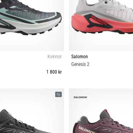
Kvinnor
Salomon
Genesis 2
1 800 kr
⅔ 39⅓ 40 40⅔ 41⅓ 42 42⅔
38 38⅔ 39⅓ 40 40⅔ 41
Ny