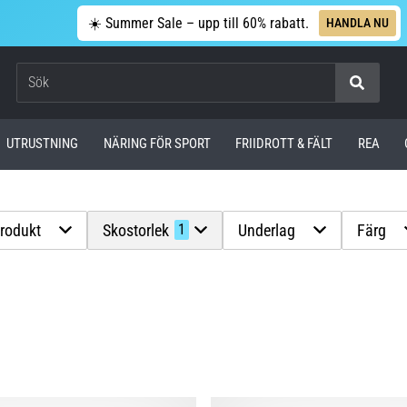
☀️ Summer Sale – upp till 60% rabatt.
HANDLA NU
Sök
UTRUSTNING
NÄRING FÖR SPORT
FRIIDROTT & FÄLT
REA
produkt
Skostorlek
Underlag
Färg
1