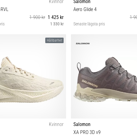
Kvinnor
Salomon
GRVL
Aero Glide 4
1 900 kr
1 425 kr
1 9
ris
1 330 kr
Senaste lägsta pris
38 40 40⅔ 41⅓ 42
37⅓ 38 38⅔ 39⅓ 40 40⅔ 41
Hållbarhet
Kvinnor
Salomon
XA PRO 3D v9