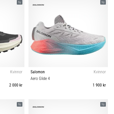
Ny
Ny
Kvinnor
Salomon
Kvinnor
Aero Glide 4
2 000 kr
1 900 kr
41⅓ 42 42⅔
37⅓ 38⅔ 39⅓ 40⅔ 41⅓ 42 42⅔
Ny
Ny