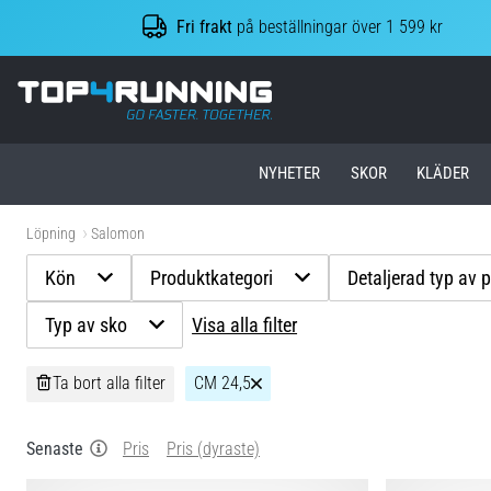
Fri frakt
på beställningar över 1 599 kr
Top4Running.se
NYHETER
SKOR
KLÄDER
Löpning
Salomon
Kön
Produktkategori
Detaljerad typ av 
Typ av sko
Visa alla filter
Ta bort alla filter
CM 24,5
Senaste
Pris
Pris (dyraste)