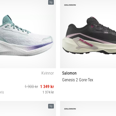
Ny
Kvinnor
Salomon
Genesis 2 Gore-Tex
1 900 kr
1 349 kr
ris
1 374 kr
38⅔ 39⅓ 40 40⅔ 41⅓ 42 42⅔
36⅔ 37⅓ 38 38⅔ 39⅓ 40 40⅔ 
Ny