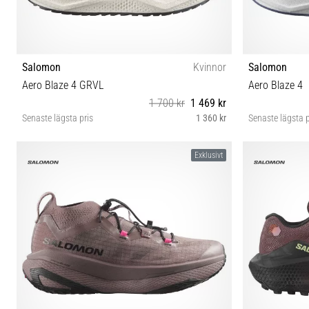
Salomon
Kvinnor
Salomon
Aero Blaze 4 GRVL
Aero Blaze 4
1 700 kr
1 469 kr
Senaste lägsta pris
1 360 kr
Senaste lägsta p
37⅓ 38 38⅔ 39⅓ 40 40⅔ 41⅓ 42 42⅔
37⅓ 38 
Exklusivt