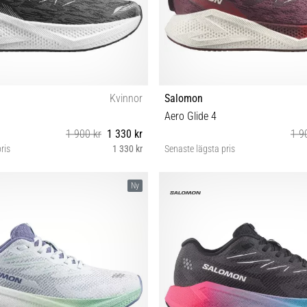
Kvinnor
Salomon
Aero Glide 4
1 900 kr
1 330 kr
1 9
ris
1 330 kr
Senaste lägsta pris
38⅔ 39⅓ 40 40⅔ 41⅓ 42 42⅔
37⅓ 38 39⅓ 40 40⅔ 41⅓ 
Ny