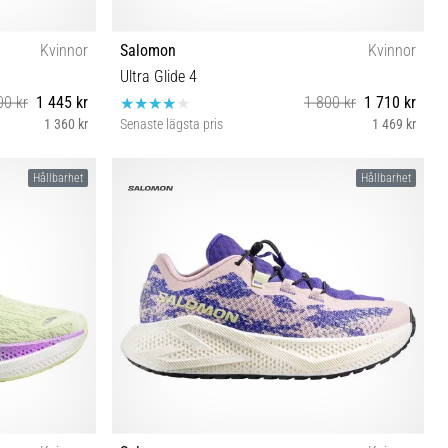
Kvinnor
Salomon
Kvinnor
Ultra Glide 4
00 kr
1 445 kr
1 800 kr
1 710 kr
1 360 kr
Senaste lägsta pris
1 469 kr
⅓ 42 42⅔
38⅔ 39⅓ 40 40⅔ 41⅓ 42
Hållbarhet
Hållbarhet