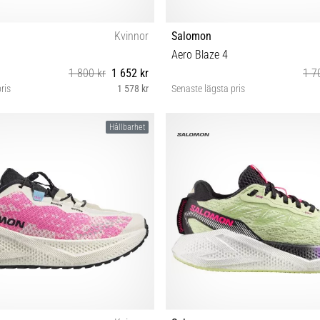
Kvinnor
Salomon
Aero Blaze 4
1 800 kr
1 652 kr
1 7
ris
1 578 kr
Senaste lägsta pris
38⅔ 39⅓ 40 40⅔ 41⅓ 42 42⅔
37⅓ 38 38⅔ 39⅓ 40 40⅔ 41
Hållbarhet