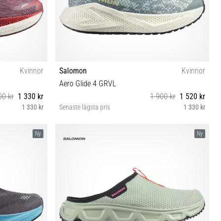
Kvinnor
Salomon
Kvinnor
Aero Glide 4 GRVL
00 kr
1 330 kr
1 900 kr
1 520 kr
1 330 kr
Senaste lägsta pris
1 330 kr
42 42⅔
37⅓ 38 40 40⅔ 41⅓ 42 42⅔
Ny
Ny