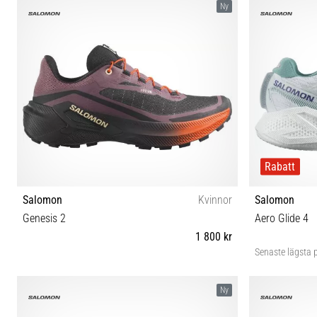
Ny
Rabatt
Salomon
Kvinnor
Salomon
Genesis 2
Aero Glide 4
1 800 kr
Senaste lägsta p
37⅓ 38 38⅔ 39⅓ 40 40⅔ 41⅓ 42 42⅔
37⅓ 38 
Ny