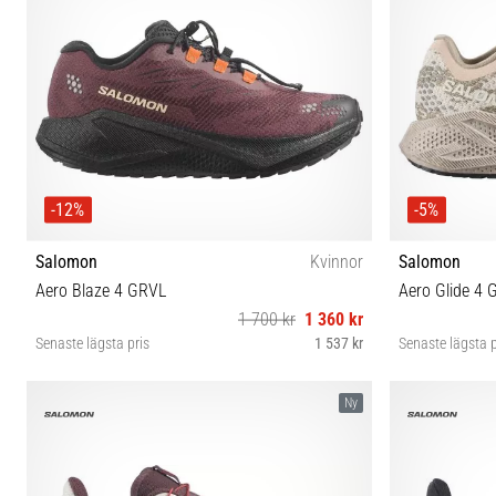
-12%
-5%
Salomon
Kvinnor
Salomon
Aero Blaze 4 GRVL
Aero Glide 4 
1 700 kr
1 360 kr
Senaste lägsta pris
1 537 kr
Senaste lägsta p
37⅓ 38 38⅔ 39⅓ 40 40⅔ 41⅓ 42 42⅔
37⅓ 38 
Ny