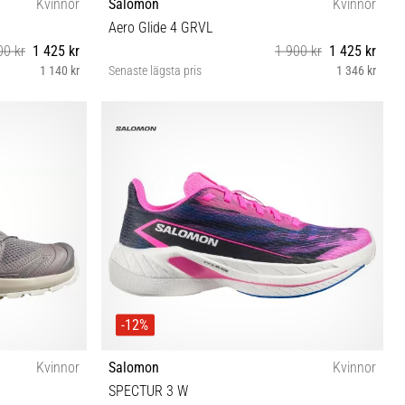
Kvinnor
Salomon
Kvinnor
Aero Glide 4 GRVL
00 kr
1 425 kr
1 900 kr
1 425 kr
1 140 kr
Senaste lägsta pris
1 346 kr
⅓ 42 42⅔
38 38⅔ 40⅔ 41⅓
-12%
Kvinnor
Salomon
Kvinnor
SPECTUR 3 W