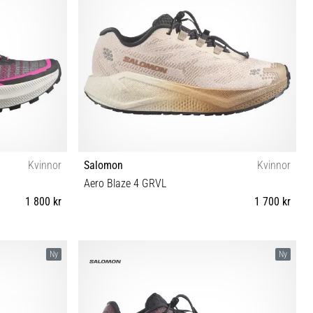
Kvinnor
Salomon
Kvinnor
Aero Blaze 4 GRVL
1 800 kr
1 700 kr
⅓ 42 42⅔
37⅓ 38 38⅔ 39⅓ 40 40⅔ 41⅓ 42 42⅔
Ny
Ny