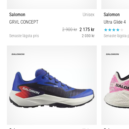
Salomon
Unisex
Salomon
GRVL CONCEPT
Ultra Glide 4
2 900 kr
2 175 kr
Senaste lägsta pris
2 030 kr
Senaste lägsta p
38 38⅔ 39⅓ 40 40⅔ 41⅓ 42 42⅔ 43⅓ 44 44⅔
37⅓ 38 
45⅓ 46 46⅔ 47⅓