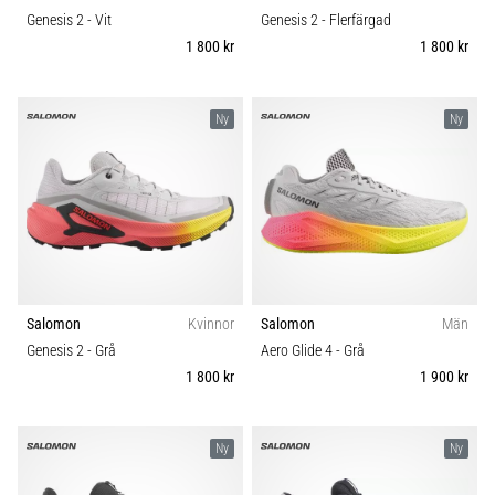
Genesis 2
- Vit
Genesis 2
- Flerfärgad
1 800 kr
1 800 kr
Ny
Ny
Salomon
Kvinnor
Salomon
Män
Genesis 2
- Grå
Aero Glide 4
- Grå
1 800 kr
1 900 kr
Ny
Ny