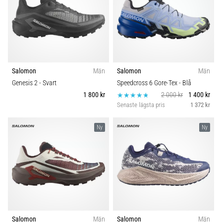
Salomon
Män
Salomon
Män
Genesis 2
- Svart
Speedcross 6 Gore-Tex
- Blå
1 800 kr
2 000 kr
1 400 kr
Senaste lägsta pris
1 372 kr
Ny
Ny
Salomon
Män
Salomon
Män