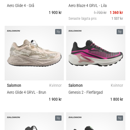
Aero Glide 4
- Grå
Aero Blaze 4 GRVL
- Lila
1 900 kr
1 700 kr
1 360 kr
Senaste lägsta pris
1 537 kr
Ny
Ny
Salomon
Kvinnor
Salomon
Kvinnor
Aero Glide 4 GRVL
- Brun
Genesis 2
- Flerfärgad
1 900 kr
1 800 kr
Ny
Ny