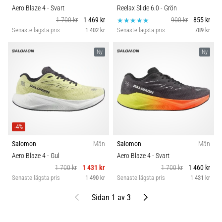
Aero Blaze 4
- Svart
Reelax Slide 6.0
- Grön
1 700 kr
1 469 kr
900 kr
855 kr
Senaste lägsta pris
1 402 kr
Senaste lägsta pris
789 kr
Ny
Ny
-4%
Salomon
Män
Salomon
Män
Aero Blaze 4
- Gul
Aero Blaze 4
- Svart
1 700 kr
1 431 kr
1 700 kr
1 460 kr
Senaste lägsta pris
1 490 kr
Senaste lägsta pris
1 431 kr
Föregående
Nästa
Sidan 1 av 3