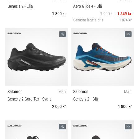
riktningsförändringar.
Komfort och dämpning
Genesis 2
- Lila
Aero Glide 4
- Blå
Hur
1 800 kr
1 900 kr
1 349 kr
utförs
Senaste lägsta pris
1 374 kr
det
Skobredd
korrekt,
var
Ny
Ny
används
Carbon
det…
6. 8. 2026
•
9 min. läsning
Löparknä:
Salomon
Män
Salomon
Män
Orsaker,
Genesis 2 Gore-Tex
- Svart
Genesis 2
- Blå
behandling
2 000 kr
1 800 kr
och
förebyggande
åtgärder
Ny
Ny
Löparknä,