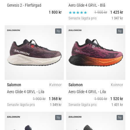
Genesis 2
- Flerfärgad
Aero Glide 4 GRVL
- Blå
1 800 kr
1 900 kr
1 425 kr
Senaste lägsta pris
1 347 kr
Ny
Ny
Salomon
Kvinnor
Salomon
Kvinnor
Aero Glide 4 GRVL
- Lila
Aero Glide 4 GRVL
- Lila
1 900 kr
1 368 kr
1 900 kr
1 520 kr
Senaste lägsta pris
1 349 kr
Senaste lägsta pris
1 431 kr
Ny
Ny