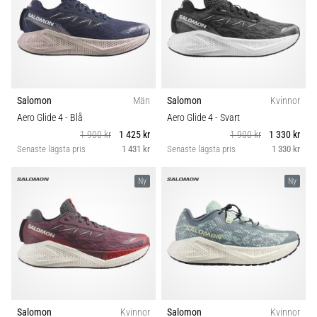
Salomon
Män
Salomon
Kvinnor
Aero Glide 4
- Blå
Aero Glide 4
- Svart
1 900 kr
1 425 kr
1 900 kr
1 330 kr
Senaste lägsta pris
1 431 kr
Senaste lägsta pris
1 330 kr
Ny
Ny
Salomon
Kvinnor
Salomon
Kvinnor