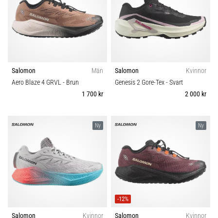
även
känt
som
iliotibialbandssyndrom
(ITBS),
är
Salomon
Män
Salomon
Kvinnor
ett
mycket
Aero Blaze 4 GRVL
- Brun
Genesis 2 Gore-Tex
- Svart
vanligt
1 700 kr
2 000 kr
hälsoproblem
som
löpare
Ny
Ny
drabbas
av.
Vad…
Visa
-12%
alla
artiklar
Salomon
Kvinnor
Salomon
Kvinnor