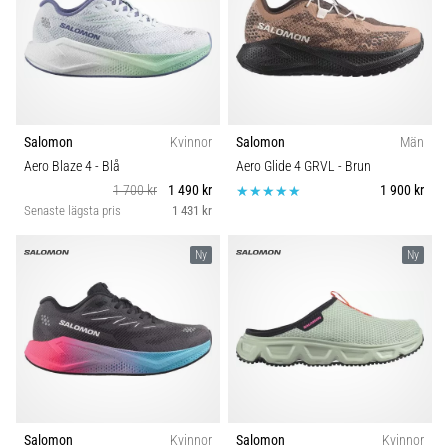
Salomon
Kvinnor
Salomon
Män
Aero Blaze 4
- Blå
Aero Glide 4 GRVL
- Brun
1 700 kr
1 490 kr
1 900 kr
Senaste lägsta pris
1 431 kr
Ny
Ny
Salomon
Kvinnor
Salomon
Kvinnor