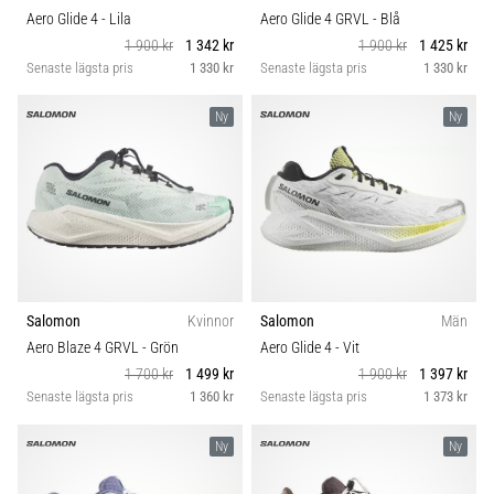
Aero Glide 4
- Lila
Aero Glide 4 GRVL
- Blå
1 900 kr
1 342 kr
1 900 kr
1 425 kr
Senaste lägsta pris
1 330 kr
Senaste lägsta pris
1 330 kr
Ny
Ny
Salomon
Kvinnor
Salomon
Män
Aero Blaze 4 GRVL
- Grön
Aero Glide 4
- Vit
1 700 kr
1 499 kr
1 900 kr
1 397 kr
Senaste lägsta pris
1 360 kr
Senaste lägsta pris
1 373 kr
Ny
Ny