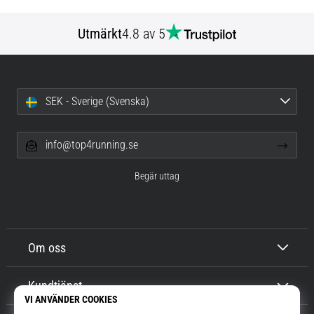
Utmärkt
4.8 av 5
SEK - Sverige (Svenska)
info@top4running.se
Begär uttag
Om oss
Kundtjänst