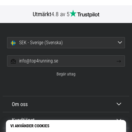
Utmärkt
4.8 av 5
SEK - Sverige (Svenska)
info@top4running.se
Begär uttag
Om oss
Kundtjänst