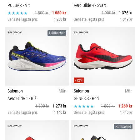
PULSAR
- Vit
Aero Glide 4
- Svart
1 800 kr
1 080 kr
1 900 kr
1 376 kr
Senaste lägsta pris
1 260 kr
Senaste lägsta pris
1 349 kr
Hållbarhet
-12%
Salomon
Män
Salomon
Män
Aero Glide 4
- Blå
GENESIS
- Röd
1 900 kr
1 273 kr
1 800 kr
1 260 kr
Senaste lägsta pris
1 140 kr
Senaste lägsta pris
1 440 kr
Hållbarhet