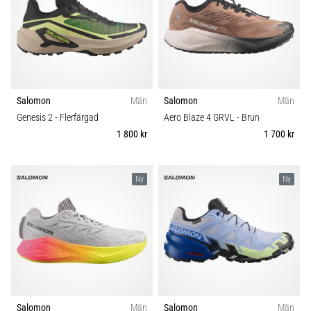
under
eller
efter
löpning?
En
av
de
Salomon
Män
Salomon
Män
vanligaste
Genesis 2
- Flerfärgad
Aero Blaze 4 GRVL
- Brun
orsakerna
1 800 kr
1 700 kr
är
plantar
fasciit.
Ny
Ny
Vad
beror
det…
Visa
alla
artiklar
Salomon
Män
Salomon
Män