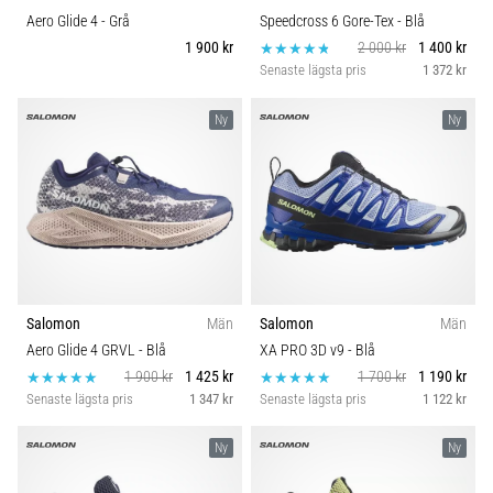
Aero Glide 4
- Grå
Speedcross 6 Gore-Tex
- Blå
1 900 kr
2 000 kr
1 400 kr
Senaste lägsta pris
1 372 kr
Ny
Ny
Salomon
Män
Salomon
Män
Aero Glide 4 GRVL
- Blå
XA PRO 3D v9
- Blå
1 900 kr
1 425 kr
1 700 kr
1 190 kr
Senaste lägsta pris
1 347 kr
Senaste lägsta pris
1 122 kr
Ny
Ny