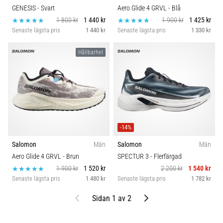
GENESIS
- Svart
Aero Glide 4 GRVL
- Blå
1 800 kr
1 440 kr
1 900 kr
1 425 kr
Senaste lägsta pris
1 440 kr
Senaste lägsta pris
1 330 kr
Hållbarhet
-14%
Salomon
Män
Salomon
Män
Aero Glide 4 GRVL
- Brun
SPECTUR 3
- Flerfärgad
1 900 kr
1 520 kr
2 200 kr
1 540 kr
Senaste lägsta pris
1 480 kr
Senaste lägsta pris
1 782 kr
Föregående
Nästa
Sidan 1 av 2