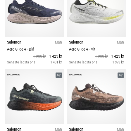
Salomon
Män
Salomon
Män
Aero Glide 4
- Blå
Aero Glide 4
- Vit
1 900 kr
1 425 kr
1 900 kr
1 425 kr
Senaste lägsta pris
1 431 kr
Senaste lägsta pris
1 373 kr
Ny
Ny
Salomon
Män
Salomon
Män