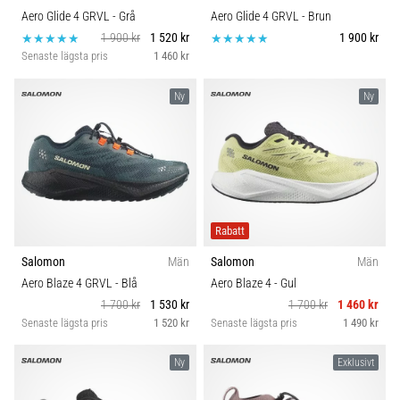
Aero Glide 4 GRVL
- Grå
Aero Glide 4 GRVL
- Brun
1 900 kr
1 520 kr
1 900 kr
Senaste lägsta pris
1 460 kr
Ny
Ny
Rabatt
Salomon
Män
Salomon
Män
Aero Blaze 4 GRVL
- Blå
Aero Blaze 4
- Gul
1 700 kr
1 530 kr
1 700 kr
1 460 kr
Senaste lägsta pris
1 520 kr
Senaste lägsta pris
1 490 kr
Ny
Exklusivt