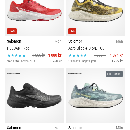
-14%
-4%
Salomon
Män
Salomon
Män
PULSAR
- Röd
Aero Glide 4 GRVL
- Gul
1 800 kr
1 080 kr
1 900 kr
1 371 kr
Senaste lägsta pris
1 260 kr
Senaste lägsta pris
1 427 kr
Hållbarhet
Salomon
Män
Salomon
Män