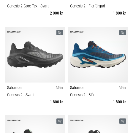
Vilka
Komfort och dämpning
Genesis 2 Gore-Tex
- Svart
Genesis 2
- Flerfärgad
är
2 000 kr
1 800 kr
de
vanligaste…
Skobredd
Ny
Ny
5. 8. 2026
Carbon
•
8 min. läsning
Plantar
fasciit:
Symptom,
orsaker
Salomon
Män
Salomon
Män
och
Genesis 2
- Svart
Genesis 2
- Blå
behandling
1 800 kr
1 800 kr
Upplever
du
skarp
Ny
Ny
hälsmärta