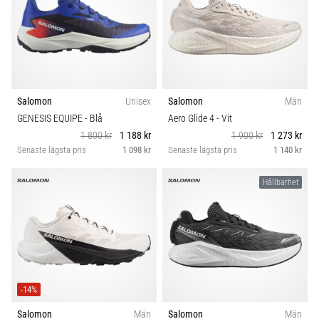
Salomon
Unisex
Salomon
Män
GENESIS EQUIPE
- Blå
Aero Glide 4
- Vit
1 800 kr
1 188 kr
1 900 kr
1 273 kr
Senaste lägsta pris
1 098 kr
Senaste lägsta pris
1 140 kr
Hållbarhet
-14%
Salomon
Män
Salomon
Män