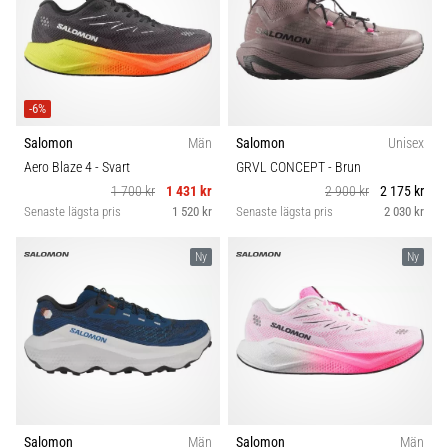
-6%
Salomon
Män
Salomon
Unisex
Aero Blaze 4
- Svart
GRVL CONCEPT
- Brun
1 700 kr
1 431 kr
2 900 kr
2 175 kr
Senaste lägsta pris
1 520 kr
Senaste lägsta pris
2 030 kr
Ny
Ny
Salomon
Män
Salomon
Män