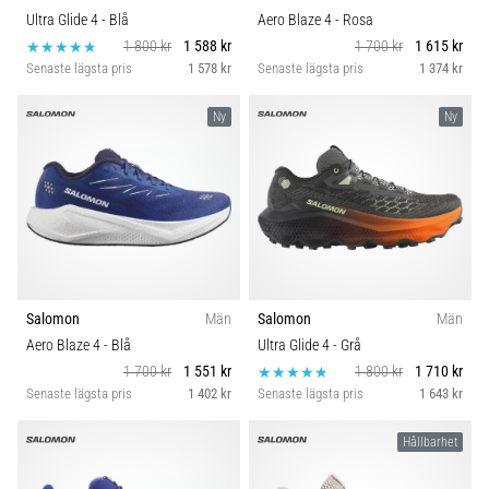
Ultra Glide 4
- Blå
Aero Blaze 4
- Rosa
1 800 kr
1 588 kr
1 700 kr
1 615 kr
Senaste lägsta pris
1 578 kr
Senaste lägsta pris
1 374 kr
Ny
Ny
Salomon
Män
Salomon
Män
Aero Blaze 4
- Blå
Ultra Glide 4
- Grå
1 700 kr
1 551 kr
1 800 kr
1 710 kr
Senaste lägsta pris
1 402 kr
Senaste lägsta pris
1 643 kr
Hållbarhet