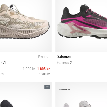
Kvinnor
Salomon
GRVL
Genesis 2
1 900 kr
1 805 kr
ris
1 900 kr
38⅔ 39⅓ 40 40⅔ 41⅓ 42 42⅔
37⅓ 38 38⅔ 39⅓ 40 40⅔ 41
Ny