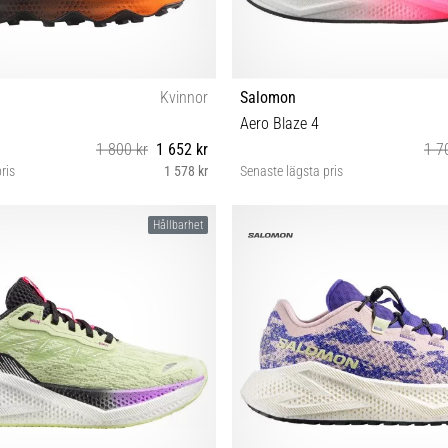
Kvinnor
Salomon
Aero Blaze 4
1 800 kr
1 652 kr
1 7
ris
1 578 kr
Senaste lägsta pris
38⅔ 39⅓ 40 40⅔ 41⅓ 42 42⅔
37⅓ 38 38⅔ 39⅓ 40 40⅔ 41
Hållbarhet