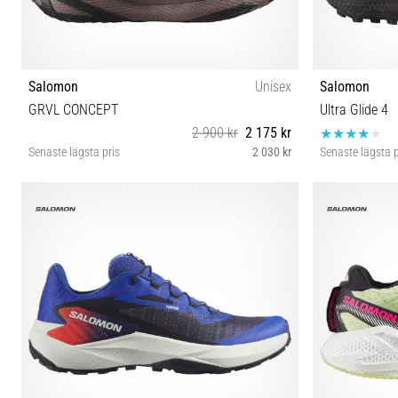
Salomon
Unisex
Salomon
GRVL CONCEPT
Ultra Glide 4
2 900 kr
2 175 kr
Senaste lägsta pris
2 030 kr
Senaste lägsta p
38 38⅔ 39⅓ 40 40⅔ 41⅓ 42 42⅔ 43⅓ 44 44⅔
37⅓ 38 
45⅓ 46 46⅔ 47⅓