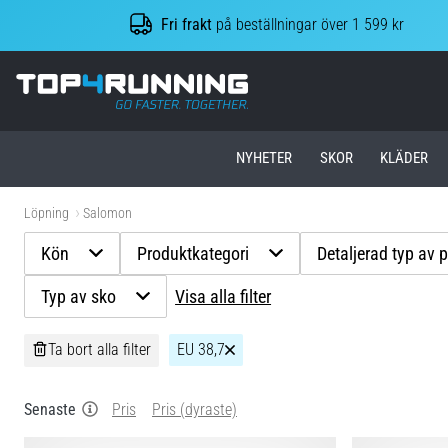
Fri frakt
på beställningar över 1 599 kr
Top4Running.se
NYHETER
SKOR
KLÄDER
Löpning
Salomon
Kön
Produktkategori
Detaljerad typ av 
Typ av sko
Visa alla filter
Ta bort alla filter
EU 38,7
Senaste
Pris
Pris (dyraste)