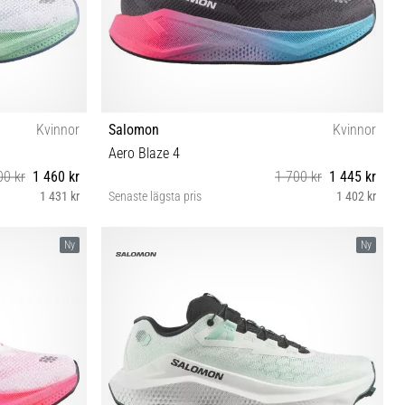
Kvinnor
Salomon
Kvinnor
Aero Blaze 4
00 kr
1 460 kr
1 700 kr
1 445 kr
1 431 kr
Senaste lägsta pris
1 402 kr
⅓ 42 42⅔
38 38⅔ 39⅓ 40 40⅔ 41⅓ 42 42⅔
Ny
Ny