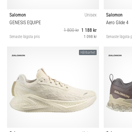
Salomon
Unisex
Salomon
GENESIS EQUIPE
Aero Glide 4
1 800 kr
1 188 kr
Senaste lägsta pris
1 098 kr
Senaste lägsta p
38 38⅔ 39⅓ 40 40⅔ 41⅓ 42 42⅔ 44 44⅔ 45⅓ 46
37⅓ 38 
Hållbarhet
46⅔ 47⅓