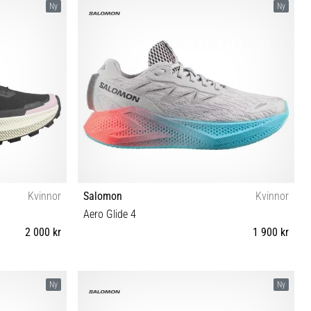
Ny
Ny
Kvinnor
Salomon
Kvinnor
Aero Glide 4
2 000 kr
1 900 kr
41⅓ 42 42⅔
37⅓ 38⅔ 39⅓ 40⅔ 41⅓ 42 42⅔
Ny
Ny