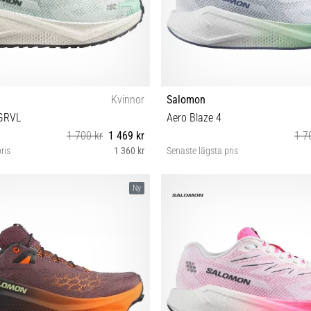
Kvinnor
Salomon
 GRVL
Aero Blaze 4
1 700 kr
1 469 kr
1 7
ris
1 360 kr
Senaste lägsta pris
38⅔ 39⅓ 40 40⅔ 41⅓ 42 42⅔
37⅓ 38 38⅔ 39⅓ 40 40⅔ 41
Ny