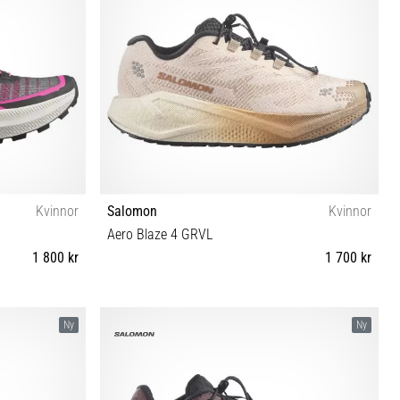
Kvinnor
Salomon
Kvinnor
Aero Blaze 4 GRVL
1 800 kr
1 700 kr
⅓ 42 42⅔
37⅓ 38 38⅔ 39⅓ 40 40⅔ 41⅓ 42 42⅔
Ny
Ny