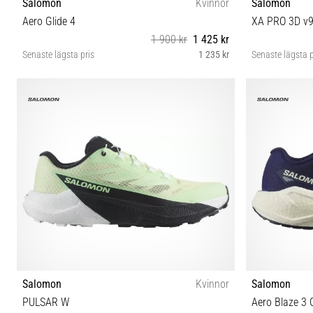
Salomon
Kvinnor
Salomon
Aero Glide 4
XA PRO 3D v
1 900 kr
1 425 kr
Senaste lägsta pris
1 235 kr
Senaste lägsta p
37⅓ 38 38⅔ 39⅓ 40 40⅔ 41⅓ 42 42⅔
37⅓ 3
Salomon
Kvinnor
Salomon
PULSAR W
Aero Blaze 3