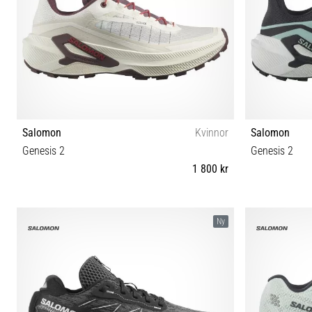
Salomon
Kvinnor
Salomon
Genesis 2
Genesis 2
1 800 kr
37⅓ 38 38⅔ 39⅓ 40 40⅔ 41⅓ 42 42⅔
38 38
Ny