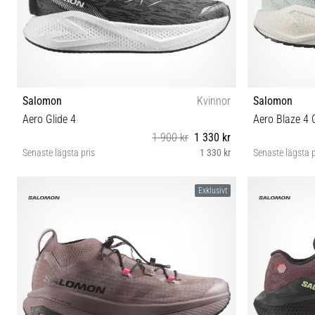
Salomon
Kvinnor
Salomon
Aero Glide 4
Aero Blaze 4
1 900 kr
1 330 kr
Senaste lägsta pris
1 330 kr
Senaste lägsta p
37⅓ 38 38⅔ 39⅓ 40 40⅔ 41⅓ 42 42⅔
37⅓ 38 
Exklusivt