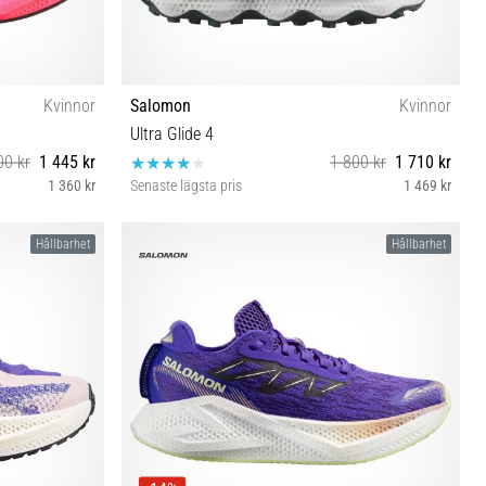
Kvinnor
Salomon
Kvinnor
Ultra Glide 4
00 kr
1 445 kr
1 800 kr
1 710 kr
1 360 kr
Senaste lägsta pris
1 469 kr
⅓ 42 42⅔
38⅔ 39⅓ 40 40⅔ 41⅓ 42
Hållbarhet
Hållbarhet