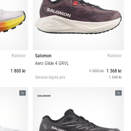
Kvinnor
Salomon
Kvinnor
Aero Glide 4 GRVL
1 800 kr
1 900 kr
1 368 kr
Senaste lägsta pris
1 349 kr
⅓ 42
38⅔ 39⅓ 40 40⅔ 41⅓ 42 42⅔
Ny
Ny