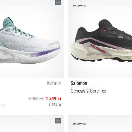
Ny
Kvinnor
Salomon
Genesis 2 Gore-Tex
1 900 kr
1 349 kr
ris
1 374 kr
38⅔ 39⅓ 40 40⅔ 41⅓ 42 42⅔
36⅔ 37⅓ 38 38⅔ 39⅓ 40 40⅔ 
Ny