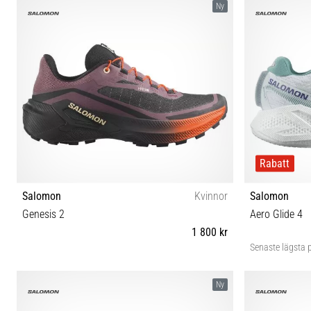
Ny
Rabatt
Salomon
Kvinnor
Salomon
Genesis 2
Aero Glide 4
1 800 kr
Senaste lägsta p
37⅓ 38 38⅔ 39⅓ 40 40⅔ 41⅓ 42 42⅔
37⅓ 38 
Ny