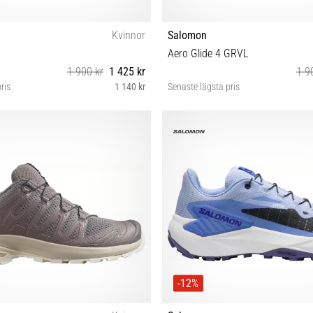
Kvinnor
Salomon
Aero Glide 4 GRVL
1 900 kr
1 425 kr
1 9
ris
1 140 kr
Senaste lägsta pris
38⅔ 39⅓ 40 40⅔ 41⅓ 42 42⅔
38 38⅔ 40⅔ 41⅓
-12%