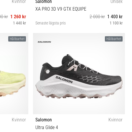
Kvinnor
Salomon
Unisex
XA PRO 3D V9 GTX EQUIPE
00 kr
1 260 kr
2 000 kr
1 400 kr
1 440 kr
Senaste lägsta pris
1 100 kr
41⅓ 42
38⅔ 40 42 42⅔ 47⅓
Hållbarhet
Hållbarhet
Kvinnor
Salomon
Kvinnor
Ultra Glide 4