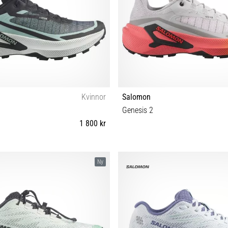
Kvinnor
Salomon
Genesis 2
1 800 kr
⅔ 39⅓ 40 40⅔ 41⅓ 42 42⅔
38 38⅔ 39⅓ 40 40⅔ 41
Ny