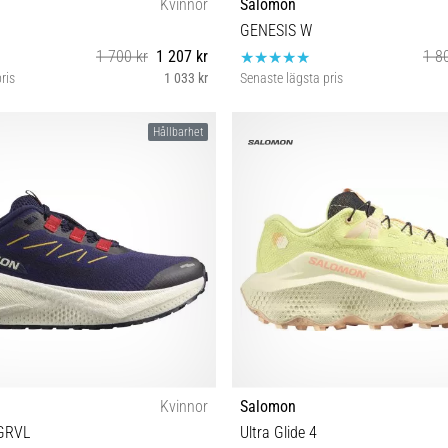
Kvinnor
Salomon
9
GENESIS W
1 700 kr
1 207 kr
1 8
ris
1 033 kr
Senaste lägsta pris
8 38⅔ 39⅓ 40 40⅔ 41⅓ 42
37⅓ 38 38⅔ 39⅓ 40 40⅔ 
Hållbarhet
Kvinnor
Salomon
 GRVL
Ultra Glide 4