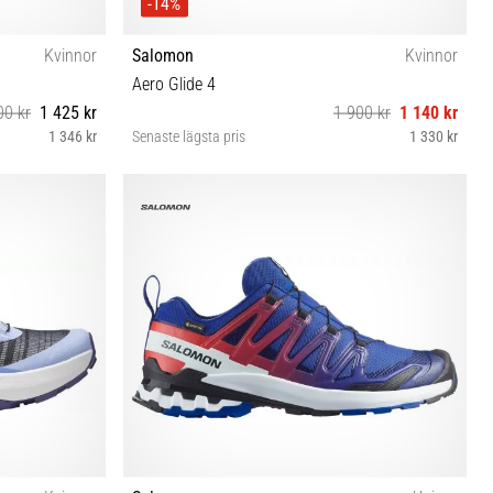
-14%
Kvinnor
Salomon
Kvinnor
Aero Glide 4
00 kr
1 425 kr
1 900 kr
1 140 kr
1 346 kr
Senaste lägsta pris
1 330 kr
37⅓ 38 38⅔ 39⅓ 40 40⅔ 41⅓ 42