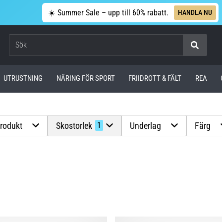
☀️ Summer Sale – upp till 60% rabatt.
HANDLA NU
Sök
UTRUSTNING
NÄRING FÖR SPORT
FRIIDROTT & FÄLT
REA
produkt
Skostorlek
Underlag
Färg
1