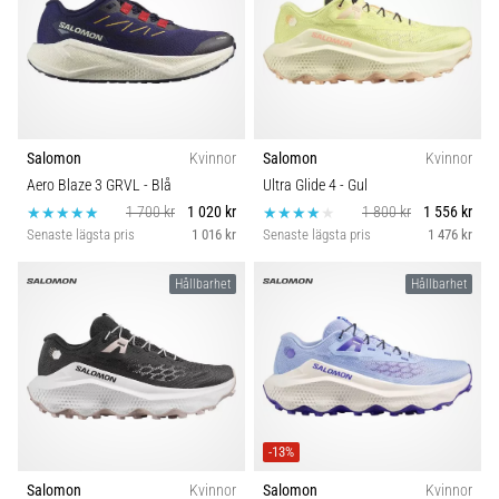
Salomon
Kvinnor
Salomon
Kvinnor
Aero Blaze 3 GRVL
- Blå
Ultra Glide 4
- Gul
1 700 kr
1 020 kr
1 800 kr
1 556 kr
Senaste lägsta pris
1 016 kr
Senaste lägsta pris
1 476 kr
Hållbarhet
Hållbarhet
-13%
Salomon
Kvinnor
Salomon
Kvinnor