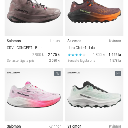
Salomon
Unisex
Salomon
Kvinnor
GRVL CONCEPT
- Brun
Ultra Glide 4
- Lila
2 900 kr
2 175 kr
1 800 kr
1 652 kr
Senaste lägsta pris
2 030 kr
Senaste lägsta pris
1 578 kr
Ny
Ny
Salomon
Kvinnor
Salomon
Kvinnor