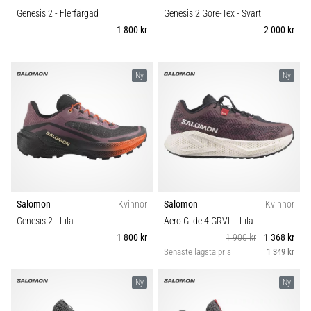
Genesis 2
- Flerfärgad
Genesis 2 Gore-Tex
- Svart
1 800 kr
2 000 kr
Ny
Ny
Salomon
Kvinnor
Salomon
Kvinnor
Genesis 2
- Lila
Aero Glide 4 GRVL
- Lila
1 800 kr
1 900 kr
1 368 kr
Senaste lägsta pris
1 349 kr
Ny
Ny