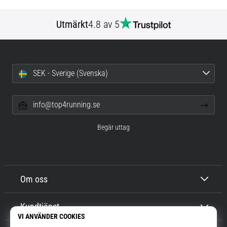
Utmärkt
4.8 av 5
SEK - Sverige (Svenska)
info@top4running.se
Begär uttag
Om oss
Kundtjänst