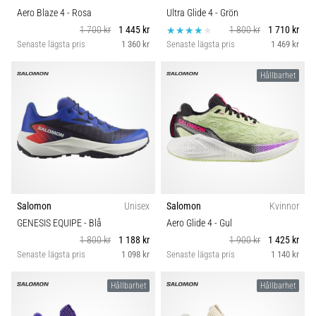
Aero Blaze 4
- Rosa
Ultra Glide 4
- Grön
1 700 kr
1 445 kr
1 800 kr
1 710 kr
Senaste lägsta pris
1 360 kr
Senaste lägsta pris
1 469 kr
Hållbarhet
Salomon
Unisex
Salomon
Kvinnor
GENESIS EQUIPE
- Blå
Aero Glide 4
- Gul
1 800 kr
1 188 kr
1 900 kr
1 425 kr
Senaste lägsta pris
1 098 kr
Senaste lägsta pris
1 140 kr
Hållbarhet
Hållbarhet