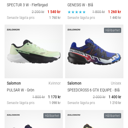
SPECTUR 3 W
- Flerfärgad
GENESIS W
- Blå
2 200 kr
1 540 kr
1 800 kr
1 260 kr
Senaste lägsta pris
1 760 kr
Senaste lägsta pris
1 440 kr
Hållbarhet
Salomon
Kvinnor
Salomon
Unisex
PULSAR W
- Grön
SPEEDCROSS 6 GTX EQUIPE
- Blå
1 800 kr
1 170 kr
2 000 kr
1 400 kr
Senaste lägsta pris
1 098 kr
Senaste lägsta pris
1 210 kr
Hållbarhet
Hållbarhet