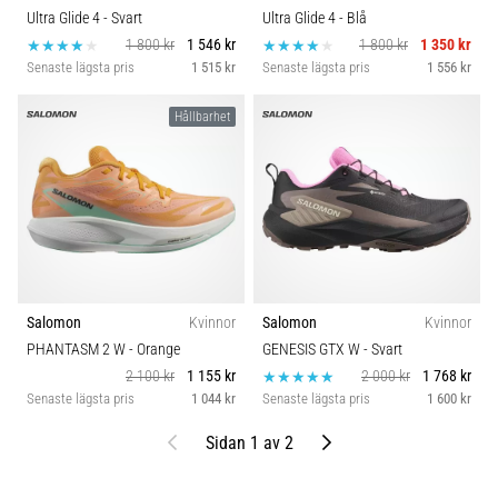
Ultra Glide 4
- Svart
Ultra Glide 4
- Blå
1 800 kr
1 546 kr
1 800 kr
1 350 kr
Senaste lägsta pris
1 515 kr
Senaste lägsta pris
1 556 kr
Hållbarhet
Salomon
Kvinnor
Salomon
Kvinnor
PHANTASM 2 W
- Orange
GENESIS GTX W
- Svart
2 100 kr
1 155 kr
2 000 kr
1 768 kr
Senaste lägsta pris
1 044 kr
Senaste lägsta pris
1 600 kr
Föregående
Nästa
Sidan 1 av 2