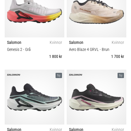
även
känt
som
iliotibialbandssyndrom
(ITBS),
är
Salomon
Kvinnor
Salomon
Kvinnor
ett
mycket
Genesis 2
- Grå
Aero Blaze 4 GRVL
- Brun
vanligt
1 800 kr
1 700 kr
hälsoproblem
som
löpare
Ny
Ny
drabbas
av.
Vad…
Visa
alla
artiklar
Salomon
Kvinnor
Salomon
Kvinnor