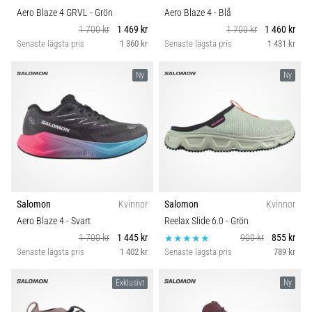
Aero Blaze 4 GRVL
- Grön
Aero Blaze 4
- Blå
1 700 kr
1 469 kr
1 700 kr
1 460 kr
Senaste lägsta pris
1 360 kr
Senaste lägsta pris
1 431 kr
Ny
Ny
Salomon
Kvinnor
Salomon
Kvinnor
Aero Blaze 4
- Svart
Reelax Slide 6.0
- Grön
1 700 kr
1 445 kr
900 kr
855 kr
Senaste lägsta pris
1 402 kr
Senaste lägsta pris
789 kr
Exklusivt
Ny