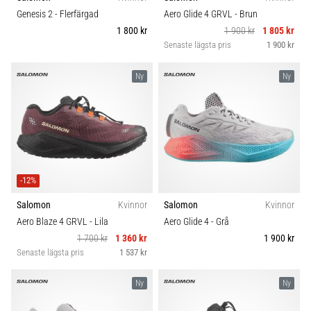
riktningsförändringar.
Komfort och dämpning
Genesis 2
- Flerfärgad
Aero Glide 4 GRVL
- Brun
Hur
1 800 kr
1 900 kr
1 805 kr
utförs
Senaste lägsta pris
1 900 kr
det
Skobredd
korrekt,
var
Ny
Ny
används
Carbon
det…
6. 8. 2026
•
9 min. läsning
-12%
Löparknä:
Salomon
Kvinnor
Salomon
Kvinnor
Orsaker,
Aero Blaze 4 GRVL
- Lila
Aero Glide 4
- Grå
behandling
1 700 kr
1 360 kr
1 900 kr
och
Senaste lägsta pris
1 537 kr
förebyggande
åtgärder
Ny
Ny
Löparknä,