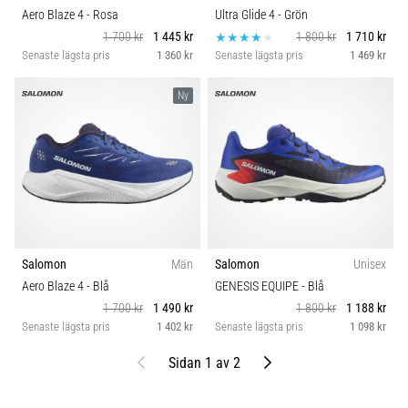
Aero Blaze 4
- Rosa
Ultra Glide 4
- Grön
1 700 kr
1 445 kr
1 800 kr
1 710 kr
Senaste lägsta pris
1 360 kr
Senaste lägsta pris
1 469 kr
Ny
Salomon
Män
Salomon
Unisex
Aero Blaze 4
- Blå
GENESIS EQUIPE
- Blå
1 700 kr
1 490 kr
1 800 kr
1 188 kr
Senaste lägsta pris
1 402 kr
Senaste lägsta pris
1 098 kr
Föregående
Nästa
Sidan 1 av 2