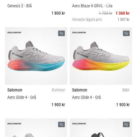
Genesis 2
- Blå
Aero Blaze 4 GRVL
- Lila
1 800 kr
1 700 kr
1 360 kr
Senaste lägsta pris
1 537 kr
Ny
Ny
Salomon
Kvinnor
Salomon
Män
Aero Glide 4
- Grå
Aero Glide 4
- Grå
1 900 kr
1 900 kr
Ny
Ny