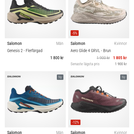
även
känt
som
iliotibialbandssyndrom
(ITBS),
-5%
är
Salomon
Män
Salomon
Kvinnor
ett
mycket
Genesis 2
- Flerfärgad
Aero Glide 4 GRVL
- Brun
vanligt
1 800 kr
1 900 kr
1 805 kr
hälsoproblem
Senaste lägsta pris
1 900 kr
som
löpare
Ny
Ny
drabbas
av.
Vad…
Visa
-12%
alla
artiklar
Salomon
Män
Salomon
Kvinnor