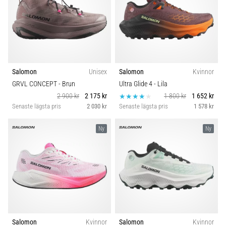
Salomon
Unisex
Salomon
Kvinnor
GRVL CONCEPT
- Brun
Ultra Glide 4
- Lila
2 900 kr
2 175 kr
1 800 kr
1 652 kr
Senaste lägsta pris
2 030 kr
Senaste lägsta pris
1 578 kr
Ny
Ny
Salomon
Kvinnor
Salomon
Kvinnor