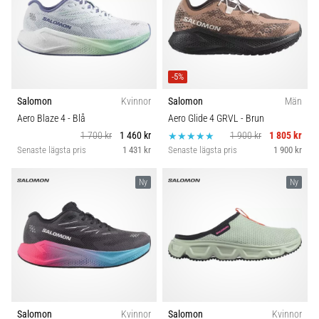
-5%
Salomon
Kvinnor
Salomon
Män
Aero Blaze 4
- Blå
Aero Glide 4 GRVL
- Brun
1 700 kr
1 460 kr
1 900 kr
1 805 kr
Senaste lägsta pris
1 431 kr
Senaste lägsta pris
1 900 kr
Ny
Ny
Salomon
Kvinnor
Salomon
Kvinnor