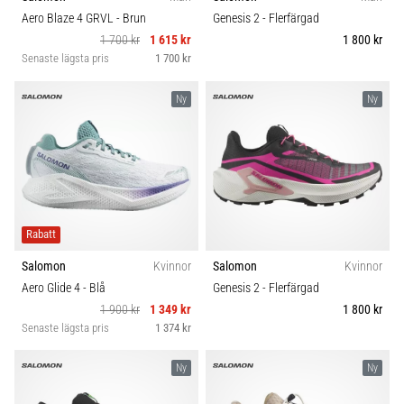
riktningsförändringar.
Komfort och dämpning
Aero Blaze 4 GRVL
- Brun
Genesis 2
- Flerfärgad
Hur
1 700 kr
1 615 kr
1 800 kr
utförs
Senaste lägsta pris
1 700 kr
det
Skobredd
korrekt,
var
Ny
Ny
används
Carbon
det…
6. 8. 2026
•
9 min. läsning
Rabatt
Löparknä:
Salomon
Kvinnor
Salomon
Kvinnor
Orsaker,
Aero Glide 4
- Blå
Genesis 2
- Flerfärgad
behandling
1 900 kr
1 349 kr
1 800 kr
och
Senaste lägsta pris
1 374 kr
förebyggande
åtgärder
Ny
Ny
Löparknä,