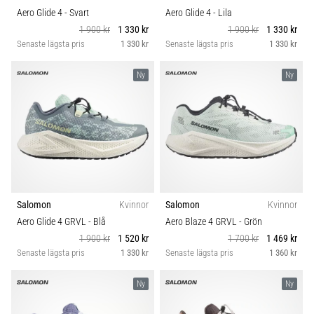
Aero Glide 4
- Svart
Aero Glide 4
- Lila
1 900 kr
1 330 kr
1 900 kr
1 330 kr
Senaste lägsta pris
1 330 kr
Senaste lägsta pris
1 330 kr
Ny
Ny
Salomon
Kvinnor
Salomon
Kvinnor
Aero Glide 4 GRVL
- Blå
Aero Blaze 4 GRVL
- Grön
1 900 kr
1 520 kr
1 700 kr
1 469 kr
Senaste lägsta pris
1 330 kr
Senaste lägsta pris
1 360 kr
Ny
Ny