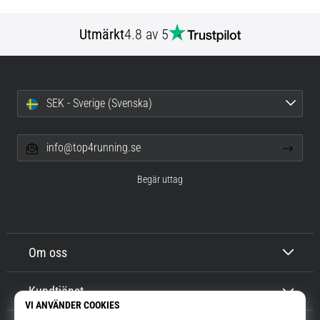
Utmärkt
4.8 av 5
SEK - Sverige (Svenska)
info@top4running.se
Begär uttag
Om oss
Kundtjänst