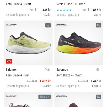
Aero Blaze 4
- Svart
Reelax Slide 6.0
- Grön
1 700 kr
1 445 kr
900 kr
855 kr
Senaste lägsta pris
1 402 kr
Senaste lägsta pris
789 kr
Ny
Ny
-6%
Salomon
Män
Salomon
Män
Aero Blaze 4
- Gul
Aero Blaze 4
- Svart
1 700 kr
1 402 kr
1 700 kr
1 445 kr
Senaste lägsta pris
1 490 kr
Senaste lägsta pris
1 431 kr
Exklusivt
Ny