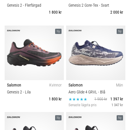
Genesis 2
- Flerfärgad
Genesis 2 Gore-Tex
- Svart
1 800 kr
2 000 kr
Ny
Ny
Salomon
Kvinnor
Salomon
Män
Genesis 2
- Lila
Aero Glide 4 GRVL
- Blå
1 800 kr
1 900 kr
1 397 kr
Senaste lägsta pris
1 347 kr
Ny
Ny