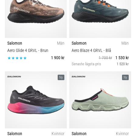
Salomon
Män
Salomon
Män
Aero Glide 4 GRVL
- Brun
Aero Blaze 4 GRVL
- Blå
1 900 kr
1 700 kr
1 530 kr
Senaste lägsta pris
1 520 kr
Ny
Ny
Salomon
Kvinnor
Salomon
Kvinnor