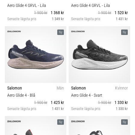
Aero Glide 4 GRVL
- Lila
Aero Glide 4 GRVL
- Lila
1 900 kr
1 368 kr
1 900 kr
1 520 kr
Senaste lägsta pris
1 349 kr
Senaste lägsta pris
1 431 kr
Ny
Ny
Salomon
Män
Salomon
Kvinnor
Aero Glide 4
- Blå
Aero Glide 4
- Svart
1 900 kr
1 425 kr
1 900 kr
1 330 kr
Senaste lägsta pris
1 431 kr
Senaste lägsta pris
1 330 kr
Ny
Ny