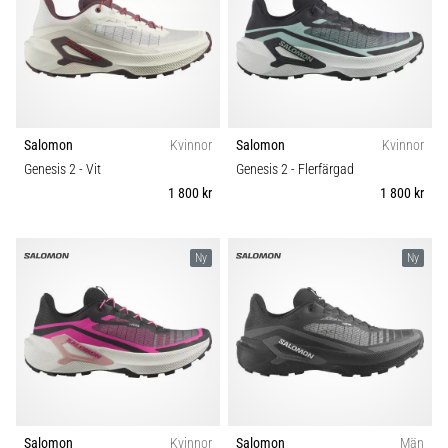
under
eller
efter
löpning?
En
av
de
Salomon
Kvinnor
Salomon
Kvinnor
vanligaste
Genesis 2
- Vit
Genesis 2
- Flerfärgad
orsakerna
1 800 kr
1 800 kr
är
plantar
fasciit.
Ny
Ny
Vad
beror
det…
Visa
alla
artiklar
Salomon
Kvinnor
Salomon
Män