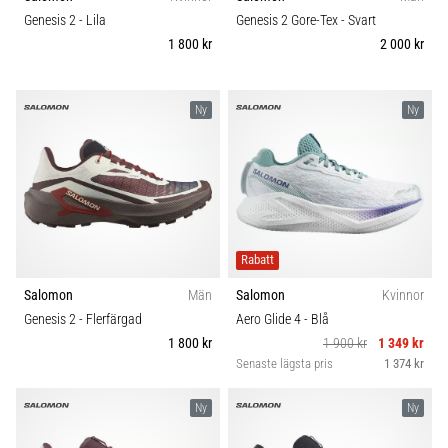
Vilka
Komfort och dämpning
Genesis 2
- Lila
Genesis 2 Gore-Tex
- Svart
är
1 800 kr
2 000 kr
de
vanligaste…
Skobredd
Ny
Ny
5. 8. 2026
Carbon
•
8 min. läsning
Plantar
fasciit:
Symptom,
Rabatt
orsaker
Salomon
Män
Salomon
Kvinnor
och
Genesis 2
- Flerfärgad
Aero Glide 4
- Blå
behandling
1 800 kr
1 900 kr
1 349 kr
Upplever
Senaste lägsta pris
1 374 kr
du
skarp
Ny
Ny
hälsmärta