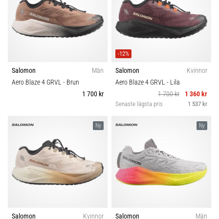
-12%
Salomon
Män
Salomon
Kvinnor
Aero Blaze 4 GRVL
- Brun
Aero Blaze 4 GRVL
- Lila
1 700 kr
1 700 kr
1 360 kr
Senaste lägsta pris
1 537 kr
Ny
Ny
Salomon
Kvinnor
Salomon
Män