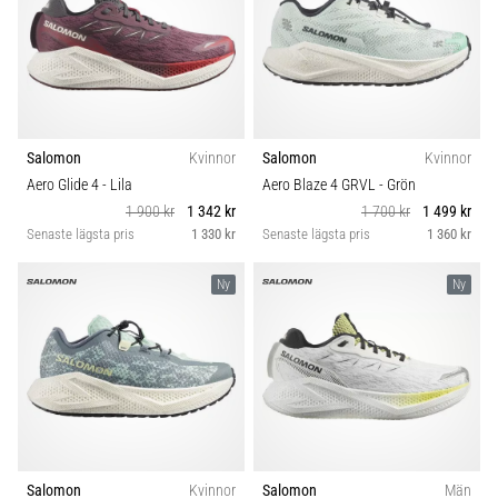
Salomon
Kvinnor
Salomon
Kvinnor
Aero Glide 4
- Lila
Aero Blaze 4 GRVL
- Grön
1 900 kr
1 342 kr
1 700 kr
1 499 kr
Senaste lägsta pris
1 330 kr
Senaste lägsta pris
1 360 kr
Ny
Ny
Salomon
Kvinnor
Salomon
Män