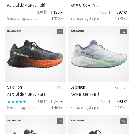
Aero Glide 4 GRVL
- Blå
Aero Glide 4
- Vit
1 900 kr
1 425 kr
1 900 kr
1 397 kr
Senaste lägsta pris
1 330 kr
Senaste lägsta pris
1 373 kr
Ny
Ny
Salomon
Män
Salomon
Kvinnor
Aero Glide 4 GRVL
- Grå
Aero Blaze 4
- Blå
1 900 kr
1 520 kr
1 700 kr
1 490 kr
Senaste lägsta pris
1 460 kr
Senaste lägsta pris
1 431 kr
Ny
Ny