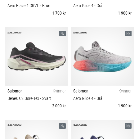
Aero Blaze 4 GRVL
- Brun
Aero Glide 4
- Grå
1 700 kr
1 900 kr
Ny
Ny
Salomon
Kvinnor
Salomon
Kvinnor
Genesis 2 Gore-Tex
- Svart
Aero Glide 4
- Grå
2 000 kr
1 900 kr
Ny
Ny