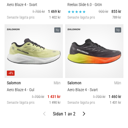
Aero Blaze 4
- Svart
Reelax Slide 6.0
- Grön
1 700 kr
1 469 kr
900 kr
855 kr
Senaste lägsta pris
1 402 kr
Senaste lägsta pris
789 kr
Ny
Ny
-4%
Salomon
Män
Salomon
Män
Aero Blaze 4
- Gul
Aero Blaze 4
- Svart
1 700 kr
1 431 kr
1 700 kr
1 460 kr
Senaste lägsta pris
1 490 kr
Senaste lägsta pris
1 431 kr
Föregående
Nästa
Sidan 1 av 2