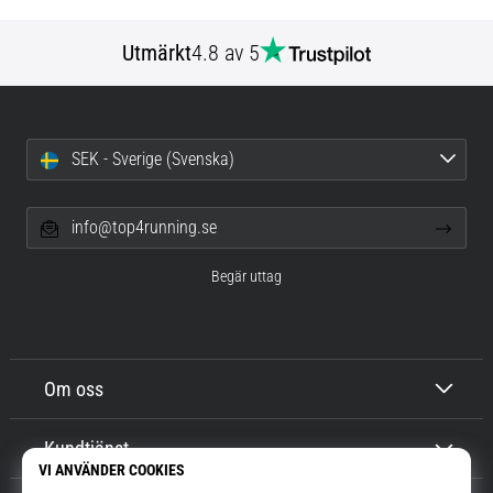
Utmärkt
4.8 av 5
SEK - Sverige (Svenska)
info@top4running.se
Begär uttag
Om oss
Kundtjänst