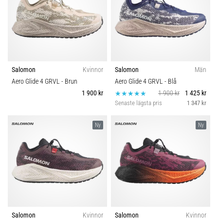
Salomon
Kvinnor
Salomon
Män
Aero Glide 4 GRVL
- Brun
Aero Glide 4 GRVL
- Blå
1 900 kr
1 900 kr
1 425 kr
Senaste lägsta pris
1 347 kr
Ny
Ny
Salomon
Kvinnor
Salomon
Kvinnor