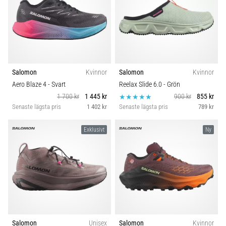
Salomon
Kvinnor
Salomon
Kvinnor
Aero Blaze 4
- Svart
Reelax Slide 6.0
- Grön
1 700 kr
1 445 kr
900 kr
855 kr
Senaste lägsta pris
1 402 kr
Senaste lägsta pris
789 kr
Exklusivt
Ny
Salomon
Unisex
Salomon
Kvinnor