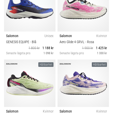
Salomon
Unisex
Salomon
Kvinnor
GENESIS EQUIPE
- Blå
Aero Glide 4 GRVL
- Rosa
1 800 kr
1 188 kr
1 900 kr
1 425 kr
Senaste lägsta pris
1 098 kr
Senaste lägsta pris
1 330 kr
Hållbarhet
Hållbarhet
Salomon
Kvinnor
Salomon
Kvinnor