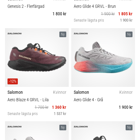
riktningsförändringar.
Komfort och dämpning
Genesis 2
- Flerfärgad
Aero Glide 4 GRVL
- Brun
Hur
1 800 kr
1 900 kr
1 805 kr
utförs
Senaste lägsta pris
1 900 kr
det
Skobredd
korrekt,
var
Ny
Ny
används
Carbon
det…
6. 8. 2026
•
9 min. läsning
-12%
Löparknä:
Salomon
Kvinnor
Salomon
Kvinnor
Orsaker,
Aero Blaze 4 GRVL
- Lila
Aero Glide 4
- Grå
behandling
1 700 kr
1 360 kr
1 900 kr
och
Senaste lägsta pris
1 537 kr
förebyggande
åtgärder
Ny
Ny
Löparknä,