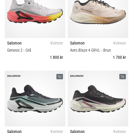
även
känt
som
iliotibialbandssyndrom
(ITBS),
är
Salomon
Kvinnor
Salomon
Kvinnor
ett
mycket
Genesis 2
- Grå
Aero Blaze 4 GRVL
- Brun
vanligt
1 800 kr
1 700 kr
hälsoproblem
som
löpare
Ny
Ny
drabbas
av.
Vad…
Visa
alla
artiklar
Salomon
Kvinnor
Salomon
Kvinnor