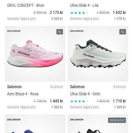
GRVL CONCEPT
- Brun
Ultra Glide 4
- Lila
2 900 kr
2 175 kr
1 800 kr
1 652 kr
Senaste lägsta pris
2 030 kr
Senaste lägsta pris
1 578 kr
Ny
Ny
Salomon
Kvinnor
Salomon
Kvinnor
Aero Blaze 4
- Rosa
Ultra Glide 4
- Grön
1 700 kr
1 445 kr
1 800 kr
1 710 kr
Senaste lägsta pris
1 360 kr
Senaste lägsta pris
1 469 kr
Hållbarhet