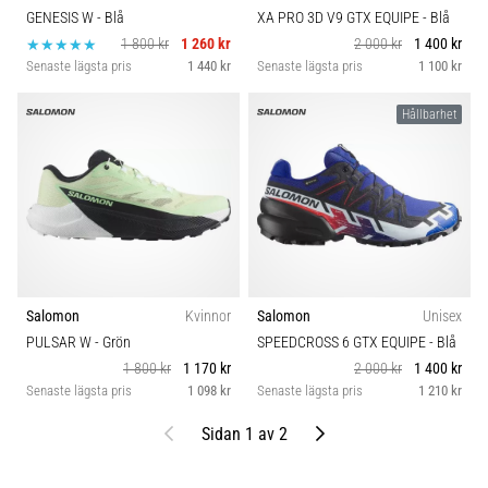
GENESIS W
- Blå
XA PRO 3D V9 GTX EQUIPE
- Blå
1 800 kr
1 260 kr
2 000 kr
1 400 kr
Senaste lägsta pris
1 440 kr
Senaste lägsta pris
1 100 kr
Hållbarhet
Salomon
Kvinnor
Salomon
Unisex
PULSAR W
- Grön
SPEEDCROSS 6 GTX EQUIPE
- Blå
1 800 kr
1 170 kr
2 000 kr
1 400 kr
Senaste lägsta pris
1 098 kr
Senaste lägsta pris
1 210 kr
Föregående
Nästa
Sidan 1 av 2