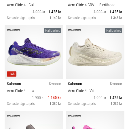
Aero Glide 4
- Gul
Aero Glide 4 GRVL
- Flerfärgad
1 900 kr
1 425 kr
1 900 kr
1 425 kr
Senaste lägsta pris
1 140 kr
Senaste lägsta pris
1 346 kr
Hållbarhet
Hållbarhet
-14%
Salomon
Kvinnor
Salomon
Kvinnor
Aero Glide 4
- Lila
Aero Glide 4
- Vit
1 900 kr
1 140 kr
1 900 kr
1 425 kr
Senaste lägsta pris
1 330 kr
Senaste lägsta pris
1 235 kr