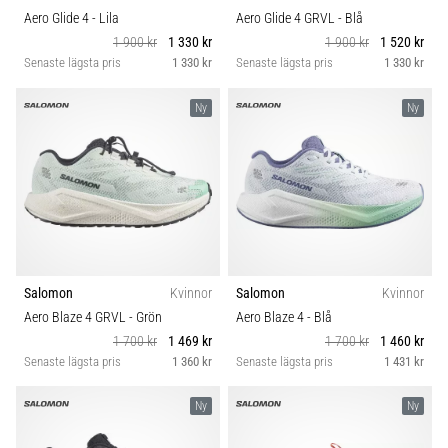
Aero Glide 4
- Lila
Aero Glide 4 GRVL
- Blå
1 900 kr
1 330 kr
1 900 kr
1 520 kr
Senaste lägsta pris
1 330 kr
Senaste lägsta pris
1 330 kr
Ny
Ny
Salomon
Kvinnor
Salomon
Kvinnor
Aero Blaze 4 GRVL
- Grön
Aero Blaze 4
- Blå
1 700 kr
1 469 kr
1 700 kr
1 460 kr
Senaste lägsta pris
1 360 kr
Senaste lägsta pris
1 431 kr
Ny
Ny