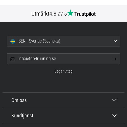
Utmärkt
4.8 av 5
SEK - Sverige (Svenska)
info@top4running.se
Begär uttag
Om oss
Kundtjänst