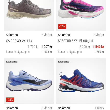
-12%
Salomon
Kvinnor
Salomon
Kvinnor
XA PRO 3D v9
- Lila
SPECTUR 3 W
- Flerfärgad
1 700 kr
1 207 kr
2 200 kr
1 540 kr
Senaste lägsta pris
1 033 kr
Senaste lägsta pris
1 760 kr
-12%
Salomon
Kvinnor
Salomon
Unisex