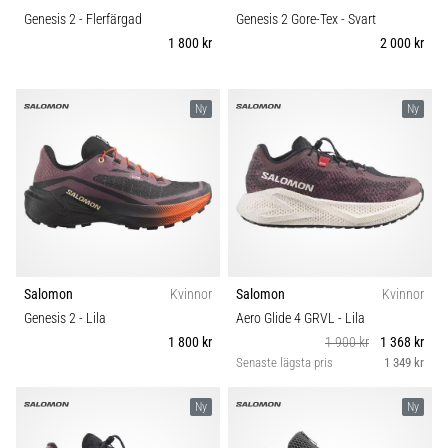
Genesis 2
- Flerfärgad
Genesis 2 Gore-Tex
- Svart
1 800 kr
2 000 kr
Ny
Ny
Salomon
Kvinnor
Salomon
Kvinnor
Genesis 2
- Lila
Aero Glide 4 GRVL
- Lila
1 800 kr
1 900 kr
1 368 kr
Senaste lägsta pris
1 349 kr
Ny
Ny