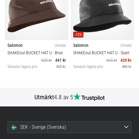
Blixtsnabb
Pris
löpning
och
Hållbarhet
beeptest:
Vad
-12%
är
de
Salomon
Unisex
Salomon
Unisex
och
SHAKEout BUCKET HAT U
- Brun
SHAKEout BUCKET HAT U
- Svart
hur
600 kr
441 kr
600 kr
420 kr
Senaste lägsta pris
420 kr
Senaste lägsta pris
480 kr
genomförs
de?
I
praktiken
Utmärkt
4.8 av 5
testar
shuttle
run
snabbhet,
smidighet
SEK - Sverige (Svenska)
och