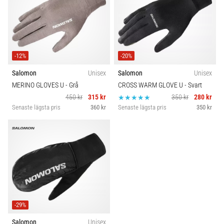
Plantar
Pris
fasciit:
Symptom,
Passform
orsaker
och
-12%
-20%
Hållbarhet
behandling
Salomon
Unisex
Salomon
Unisex
Upplever
MERINO GLOVES U
- Grå
CROSS WARM GLOVE U
- Svart
du
Säsong
450 kr
315 kr
350 kr
280 kr
skarp
Senaste lägsta pris
360 kr
Senaste lägsta pris
350 kr
hälsmärta
under
eller
efter
löpning?
En
av
de
vanligaste
-29%
orsakerna
är
Salomon
Unisex