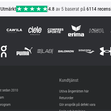
r
Utmärkt
4.8
av 5 baserat på
6114 recens
Kundtjänst
st sedan 2010
Utöva ångerrätten här
ram
Returorder
program
Gör anspråk på defekt vara