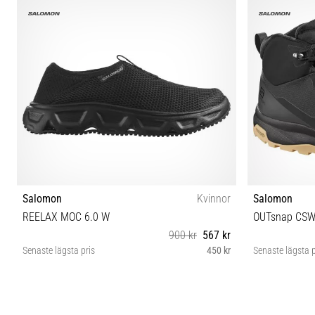
Salomon
Kvinnor
Salomon
REELAX MOC 6.0 W
OUTsnap CS
900 kr
567 kr
Senaste lägsta pris
450 kr
Senaste lägsta p
40⅔ 41⅓