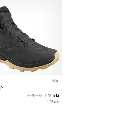
Män
WP
1 700 kr
1 105 kr
ris
1 034 kr
44⅔