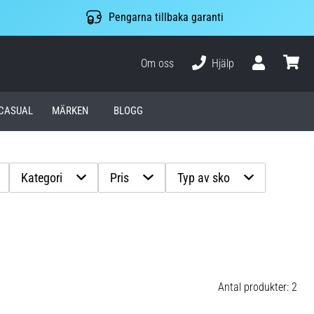
Pengarna tillbaka garanti
Om oss
Hjälp
varuko
CASUAL
MÄRKEN
BLOGG
Kategori
Pris
Typ av sko
Antal produkter: 2