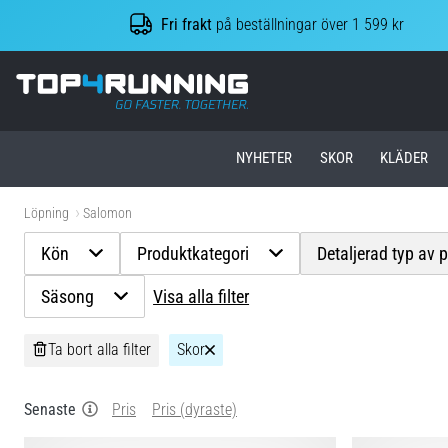
Fri frakt
på beställningar över 1 599 kr
Top4Running.se
NYHETER
SKOR
KLÄDER
Löpning
Salomon
Kön
Produktkategori
Detaljerad typ av 
Säsong
Visa alla filter
Ta bort alla filter
Skor
Senaste
Pris
Pris (dyraste)