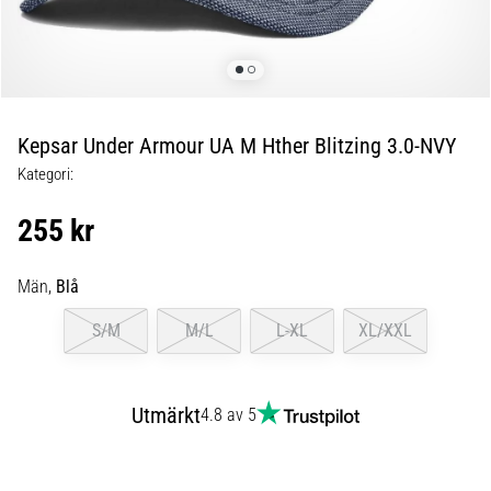
Blixtsnabb
löpning
och
beeptest:
Vad
är
Kepsar Under Armour UA M Hther Blitzing 3.0-NVY
de
Kategori:
och
hur
255 kr
genomförs
de?
Män,
Blå
I
praktiken
S/M
M/L
L-XL
XL/XXL
testar
shuttle
run
Utmärkt
4.8 av 5
snabbhet,
smidighet
och