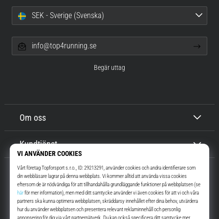
SEK - Sverige (Svenska)
info@top4running.se
Begär uttag
Om oss
Kundtjänst
Top4Running.se
I mer än 16 år vi har vi motiverat dig att gå ut och springa. Snabbare. Med