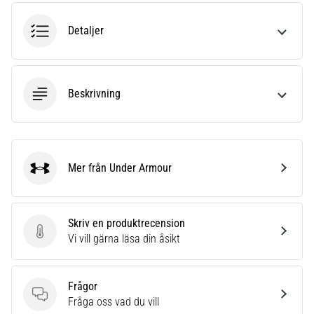
riktningsförändringar.
Hur
Detaljer
utförs
det
korrekt,
var
Beskrivning
används
det…
6. 8. 2026
•
Mer från Under Armour
Under Armour
9 min. läsning
Löparknä:
Orsaker,
Skriv en produktrecension
behandling
Skriv en produktrecension
Vi vill gärna läsa din åsikt
och
förebyggande
åtgärder
Frågor
Frågor
Fråga oss vad du vill
Löparknä,