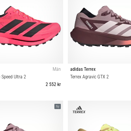
Män
adidas Terrex
c Speed Ultra 2
Terrex Agravic GTX 2
2 552 kr
42 42⅔ 43⅓ 44⅔ 45⅓ 46 46⅔ 47⅓
36⅔ 37⅓ 38 38⅔ 39⅓ 40 40⅔ 41
Ny