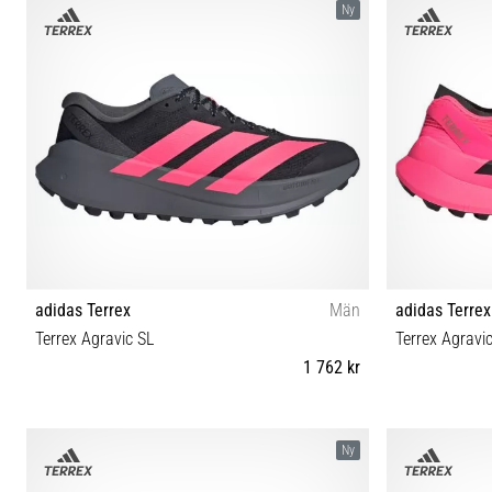
Ny
adidas Terrex
Män
adidas Terrex
Terrex Agravic SL
Terrex Agravi
1 762 kr
42⅔ 40⅔ 41⅓ 42 43⅓ 44 44⅔ 45⅓ 46 46⅔ 47⅓
4
Ny