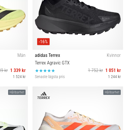
-16%
Män
adidas Terrex
Kvinnor
Terrex Agravic GTX
39 kr
1 339 kr
1 752 kr
1 051 kr
1 524 kr
Senaste lägsta pris
1 244 kr
46 46⅔ 47⅓
39⅓ 37⅓ 38 38⅔
Hållbarhet
Hållbarhet