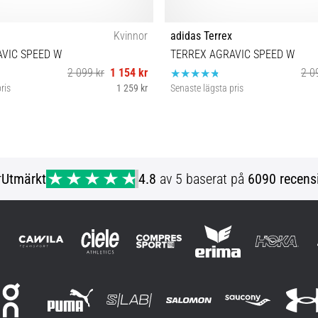
Kvinnor
adidas Terrex
VIC SPEED W
TERREX AGRAVIC SPEED W
2 099 kr
1 154 kr
2 0
ris
1 259 kr
Senaste lägsta pris
38 38⅔ 39⅓
38 38⅔ 39⅓
r
Utmärkt
4.8
av 5 baserat på
6090 recens