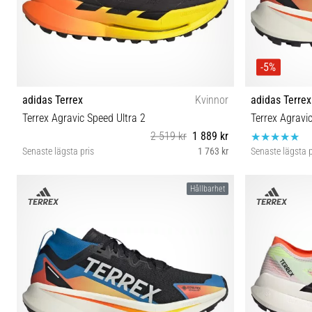
-5%
adidas Terrex
Kvinnor
adidas Terrex
Terrex Agravic Speed Ultra 2
Terrex Agravi
2 519 kr
1 889 kr
Senaste lägsta pris
1 763 kr
Senaste lägsta p
38⅔ 40 40⅔
Hållbarhet