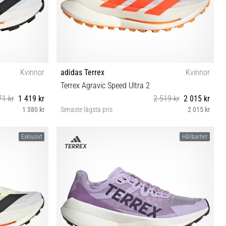
Kvinnor
adidas Terrex
Kvinnor
Terrex Agravic Speed Ultra 2
71 kr
1 419 kr
2 519 kr
2 015 kr
1 380 kr
Senaste lägsta pris
2 015 kr
37⅓ 38⅔ 40 40⅔ 41⅓
Exklusivt
Hållbarhet