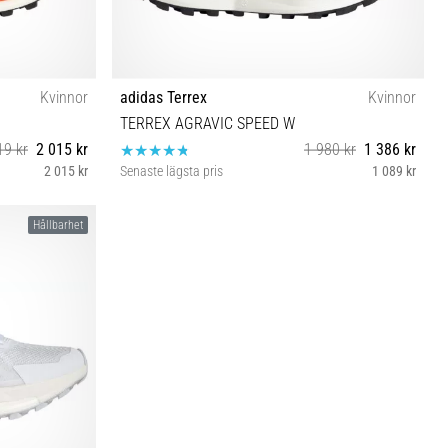
Kvinnor
adidas Terrex
Kvinnor
TERREX AGRAVIC SPEED W
19 kr
2 015 kr
1 980 kr
1 386 kr
2 015 kr
Senaste lägsta pris
1 089 kr
41⅓
39⅓ 40 38 38⅔ 40⅔
Hållbarhet