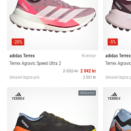
-20%
-5%
adidas Terrex
Kvinnor
adidas Terrex
Terrex Agravic Speed Ultra 2
Terrex Agravi
2 552 kr
2 042 kr
Senaste lägsta pris
2 551 kr
Senaste lägsta p
37⅓ 38 38⅔ 39⅓ 40 40⅔ 41⅓
36⅔ 37⅓ 3
Hållbarhet