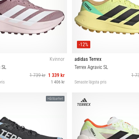
-12%
Kvinnor
adidas Terrex
c SL
Terrex Agravic SL
1 739 kr
1 339 kr
1 7
ris
1 406 kr
Senaste lägsta pris
8 38⅔ 39⅓ 40 40⅔ 41⅓ 42 42⅔
40⅔ 42 42⅔ 43⅓ 44 44⅔ 45⅓ 
Hållbarhet