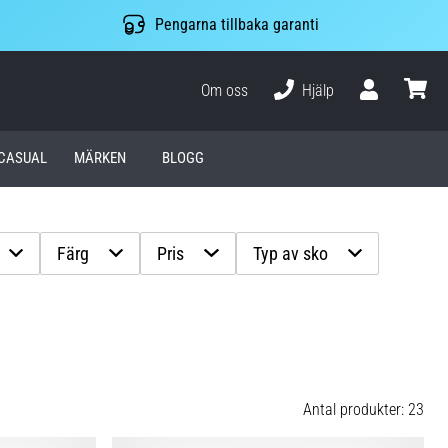
Pengarna tillbaka garanti
Om oss
Hjälp
varuko
CASUAL
MÄRKEN
BLOGG
Färg
Pris
Typ av sko
Antal produkter: 23