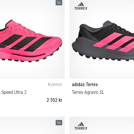
Ny
Kvinnor
adidas Terrex
c Speed Ultra 2
Terrex Agravic SL
2 552 kr
0⅔ 37⅓ 38 38⅔ 39⅓ 40
36⅔ 37⅓ 38 39⅓ 38⅔ 40 40⅔ 
Ny