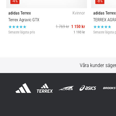
-4%
-8%
adidas Terrex
Kvinnor
adidas Terrex
Terrex Agravic GTX
TERREX AGRA
1 769 kr
1 150 kr
Senaste lägsta pris
1 193 kr
Senaste lägsta p
39⅓ 38 40
Våra kunder säge