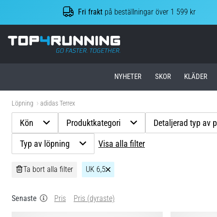
Fri frakt
på beställningar över 1 599 kr
Top4Running.se
NYHETER
SKOR
KLÄDER
Löpning
adidas Terrex
Kön
Produktkategori
Detaljerad typ av 
Typ av löpning
Visa alla filter
Ta bort alla filter
UK 6,5
Senaste
Pris
Pris (dyraste)