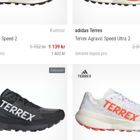
Kvinnor
adidas Terrex
c Speed 2
Terrex Agravic Speed Ultra 2
1 752 kr
1 139 kr
2 5
ris
1 402 kr
Senaste lägsta pris
38 38⅔ 40
37⅓ 38⅔ 39⅓ 40 40⅔ 
Exklusivt