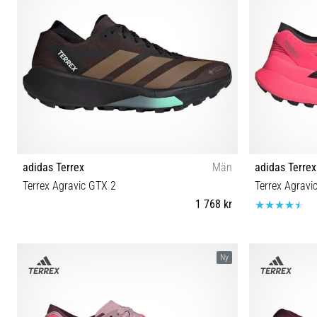
adidas Terrex
Män
adidas Terrex
Terrex Agravic GTX 2
Terrex Agravi
1 768 kr
40⅔ 41⅓ 42 42⅔ 43⅓ 44 44⅔ 45⅓ 46 46⅔ 47⅓
44 40⅔ 41⅓ 
Ny