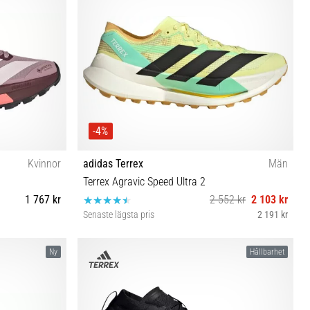
-4%
Kvinnor
adidas Terrex
Män
Terrex Agravic Speed Ultra 2
1 767 kr
2 552 kr
2 103 kr
Senaste lägsta pris
2 191 kr
⅓ 42 42⅔ 43⅓
40⅔ 41⅓ 42 42⅔ 43⅓ 44 44⅔ 45⅓ 46 46⅔ 47⅓
Ny
Hållbarhet