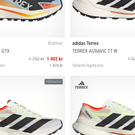
Kvinnor
adidas Terrex
c GTX
TERREX AGRAVIC TT W
1 752 kr
1 402 kr
1 9
ris
1 474 kr
Senaste lägsta pris
38 38⅔ 39⅓ 40 40⅔
37⅓ 38 38⅔ 39⅓ 40
Hållbarhet