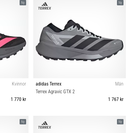
Ny
Ny
Kvinnor
adidas Terrex
Män
Terrex Agravic GTX 2
1 770 kr
1 767 kr
41⅓ 42 42⅔
40⅔ 41⅓ 42 42⅔ 43⅓ 44 44⅔ 45⅓ 46 46⅔ 47⅓
Ny
Ny