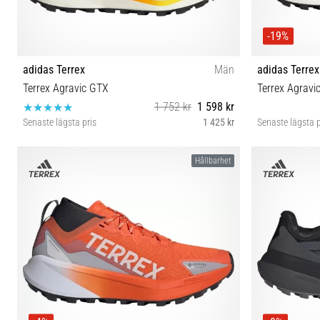
-19%
adidas Terrex
Män
adidas Terrex
Terrex Agravic GTX
Terrex Agravi
1 752 kr
1 598 kr
Senaste lägsta pris
1 425 kr
Senaste lägsta p
40⅔ 42 42⅔ 43⅓ 44 45⅓ 46
Hållbarhet