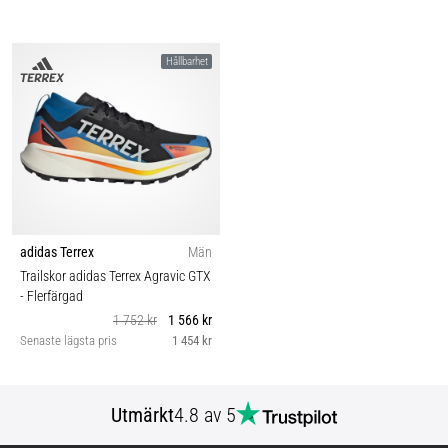
Hållbarhet
adidas Terrex
Män
Trailskor adidas Terrex Agravic GTX
- Flerfärgad
1 752 kr
1 566 kr
Senaste lägsta pris
1 454 kr
Utmärkt
4.8 av 5