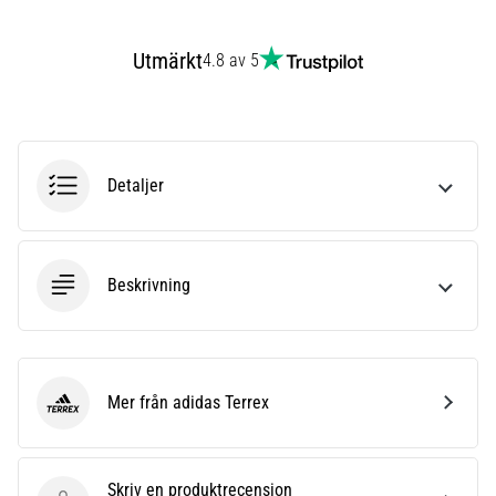
även
känt
Utmärkt
4.8 av 5
som
iliotibialbandssyndrom
(ITBS),
är
ett
Detaljer
mycket
vanligt
hälsoproblem
som
löpare
Beskrivning
drabbas
av.
Vad…
Mer från adidas Terrex
adidas Terrex
Visa
alla
artiklar
Skriv en produktrecension