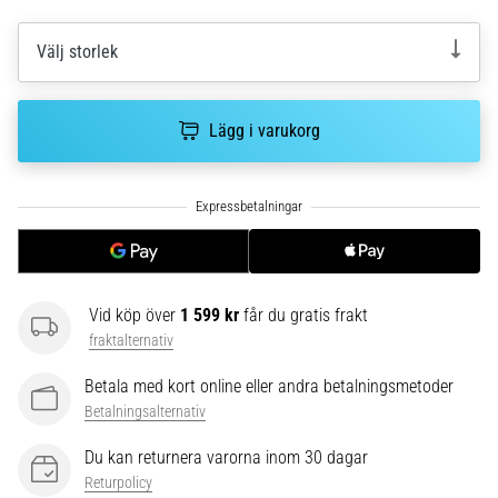
riktningsförändringar.
Hur
utförs
Välj storlek
det
korrekt,
var
Lägg i varukorg
används
det…
6. 8. 2026
•
9 min. läsning
Vid köp över
1 599 kr
får du gratis frakt
Löparknä:
fraktalternativ
Orsaker,
behandling
Betala med kort online eller andra betalningsmetoder
och
Betalningsalternativ
förebyggande
åtgärder
Du kan returnera varorna inom 30 dagar
Returpolicy
Löparknä,