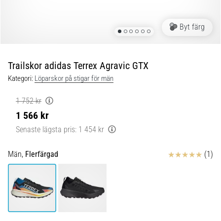
Blixtsnabb
löpning
och
Byt färg
beeptest:
Vad
är
Trailskor adidas Terrex Agravic GTX
de
Kategori:
Löparskor på stigar för män
och
hur
1 752 kr
genomförs
1 566 kr
de?
Senaste lägsta pris:
1 454 kr
I
praktiken
Recensioner
Män,
Flerfärgad
(1)
testar
shuttle
run
snabbhet,
smidighet
och