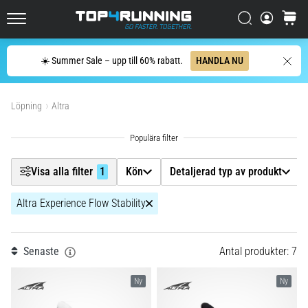
Upptäck
dämpade
Filtr
Sök
varuko
skor
Top4Running.se
för
Sök
landsväg
☀️ Summer Sale – upp till 60% rabatt.
HANDLA NU
Kön
och
Visa produkter
trail
och
Löpning
Altra
Detaljerad typ av produkt
njut
av
Underlag
den…
Visa alla filter
1
Kön
Detaljerad typ av produkt
Skostorlek
5. 8. 2026
Altra Experience Flow Stability
•
8 min. läsning
Modell
1
Vanligaste
Senaste
Antal produkter: 7
orsakerna
Dropp (mm)
till
Ny
Ny
knäsmärta