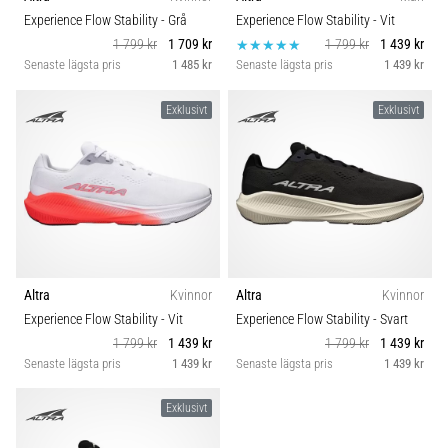
Vilka
Carbon
Experience Flow Stability
- Grå
Experience Flow Stability
- Vit
är
1 799 kr
1 709 kr
1 799 kr
1 439 kr
de
Senaste lägsta pris
1 485 kr
Senaste lägsta pris
1 439 kr
vanligaste…
Exklusivt
Exklusivt
5. 8. 2026
•
8 min. läsning
Plantar
fasciit:
Symptom,
orsaker
Altra
Kvinnor
Altra
Kvinnor
och
Experience Flow Stability
- Vit
Experience Flow Stability
- Svart
behandling
1 799 kr
1 439 kr
1 799 kr
1 439 kr
Upplever
Senaste lägsta pris
1 439 kr
Senaste lägsta pris
1 439 kr
du
skarp
Exklusivt
hälsmärta