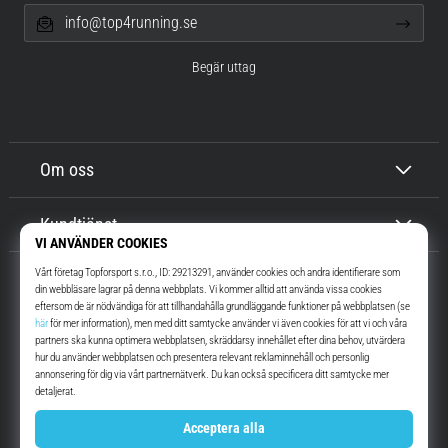
info@top4running.se
Begär uttag
Om oss
Kundtjänst
Top4Running.se
I mer än 16 år vi har vi motiverat dig att gå ut och springa. Snabbare. Med
oss. Varje dag.
Instagram
YouTube