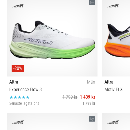
Ny
-20%
Altra
Män
Altra
Experience Flow 3
Motiv FLX
1 799 kr
1 439 kr
Senaste lägsta pris
1 799 kr
41 42 42½ 43 44 44½ 45 46 46½ 47 48
41 42 4
Ny