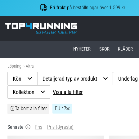
Fri frakt
på beställningar över 1 599 kr
Top4Running.se
NYHETER
SKOR
KLÄDER
Löpning
Altra
Kön
Detaljerad typ av produkt
Underlag
Kollektion
Visa alla filter
Ta bort alla filter
EU 47
Senaste
Pris
Pris (dyraste)