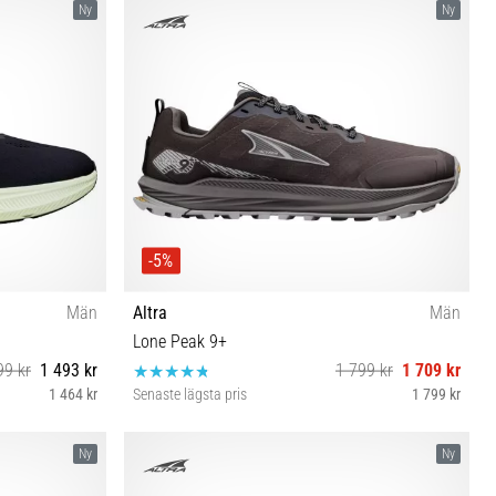
Ny
Ny
-5%
Män
Altra
Män
Lone Peak 9+
99 kr
1 493 kr
1 799 kr
1 709 kr
1 464 kr
Senaste lägsta pris
1 799 kr
46½ 47 48 49
40½ 41 42 42½ 43 44 44½ 45 46 46½ 47 48
Ny
Ny