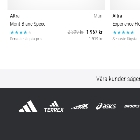
Altra
Män
Altra
Mont Blanc Speed
Experience Fl
2 399 kr
1 967 kr
Senaste lägsta pris
1 919 kr
Senaste lägsta p
42 42½ 43 44 44½ 45 46 46½ 47
41 42 
Våra kunder säge