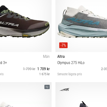
-7%
Män
Altra
ld 3+
Olympus 275 HiLo
1 799 kr
1 709 kr
2 3
ris
1 675 kr
Senaste lägsta pris
2½ 43 44 44½ 45 46 46½ 47 48
42 42½ 43 44 44½ 45 46 4
Ny