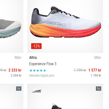
-12%
Män
Altra
Män
Experience Flow 3
99 kr
2 233 kr
1 799 kr
1 577 kr
2 399 kr
Senaste lägsta pris
1 799 kr
6½ 47
40½ 41 42 42½ 43 44 44½ 45 46 46½ 47 48 49 50
Ny
Ny