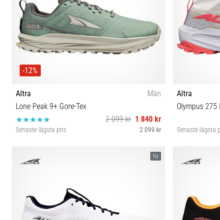
-12%
Altra
Män
Altra
Lone Peak 9+ Gore-Tex
Olympus 275 
2 099 kr
1 840 kr
Senaste lägsta pris
2 099 kr
Senaste lägsta p
40½ 42 42½ 43 44 44½ 45 46 46½ 47
40½ 41 4
Ny