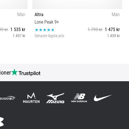
Män
Altra
Män
Lone Peak 9+
99 kr
1 535 kr
1 799 kr
1 475 kr
1 457 kr
Senaste lägsta pris
1 439 kr
½ 47
41 42 42½ 43 44 44½ 45 46 46½ 47 48 50
ioner