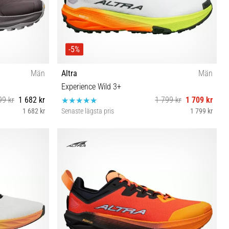
-5%
Män
Altra
Män
Experience Wild 3+
99 kr
1 682 kr
1 799 kr
1 709 kr
1 682 kr
Senaste lägsta pris
1 799 kr
 46½ 47
40½ 41 42 42½ 43 44 44½ 45 46 46½ 47 48