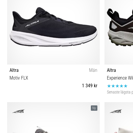
Altra
Män
Altra
Motiv FLX
Experience Wi
1 349 kr
Senaste lägsta p
41 42 42½ 43 44 44½ 45 46 46½ 47 48
41 42 4
Ny