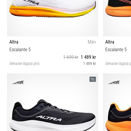
Altra
Män
Altra
Escalante 5
Escalante 5
1 699 kr
1 489 kr
Senaste lägsta pris
1 489 kr
Senaste lägsta p
41 42 42½ 43 44 44½ 45 46 46½ 47 48 49 50
42 42½ 
Ny