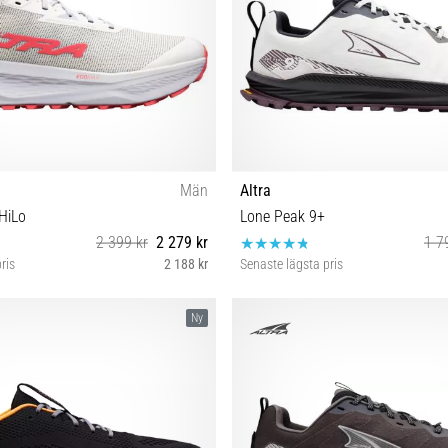
Män
Altra
HiLo
Lone Peak 9+
2 399 kr
2 279 kr
1 7
ris
2 188 kr
Senaste lägsta pris
2 42½ 43 44 44½ 45 46 46½ 47
40½ 41 42 42½ 43 44 44½ 45 46 46
Ny