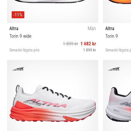
-11%
Altra
Män
Altra
Torin 9 wide
Torin 9
1 899 kr
1 682 kr
Senaste lägsta pris
1 899 kr
Senaste lägsta p
42½ 43 44 44½ 45 46 46½ 47
41 4