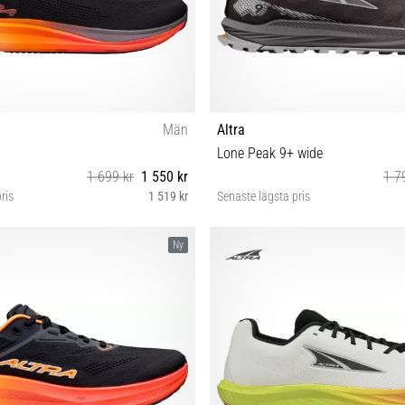
Män
Altra
Lone Peak 9+ wide
1 699 kr
1 550 kr
1 7
ris
1 519 kr
Senaste lägsta pris
43 44 44½ 45 46 46½ 47 48 50
40½ 41 42 42½ 43 44 44½ 45
Ny