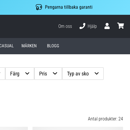
Pengarna tillbaka garanti
Om oss
Hjälp
varuko
CASUAL
MÄRKEN
BLOGG
Färg
Pris
Typ av sko
Antal produkter: 24