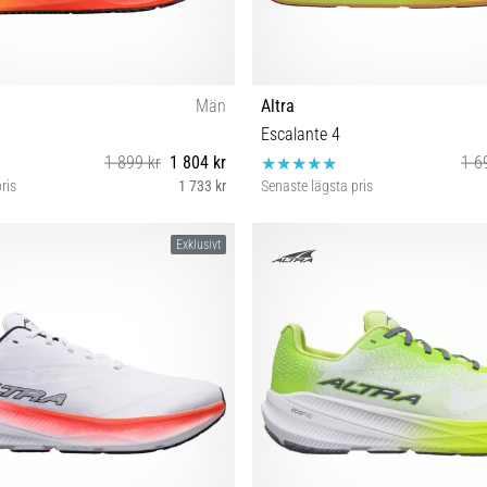
Män
Altra
Escalante 4
1 899 kr
1 804 kr
1 6
ris
1 733 kr
Senaste lägsta pris
2 42½ 43 44 44½ 45 46½ 47
42 42½ 46½ 47
Exklusivt