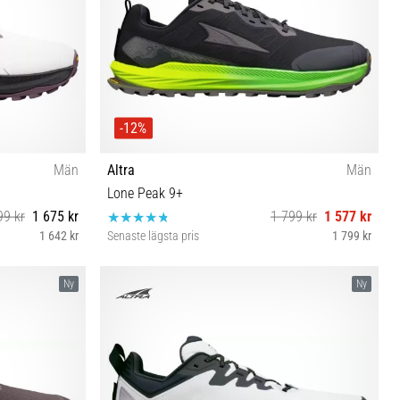
-12%
Män
Altra
Män
Lone Peak 9+
99 kr
1 675 kr
1 799 kr
1 577 kr
1 642 kr
Senaste lägsta pris
1 799 kr
½ 47 48 49 50
41 42 42½ 43 44 44½ 45 46 46½ 47 48 49 50
Ny
Ny