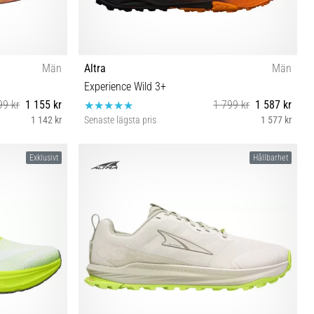
Män
Altra
Män
Experience Wild 3+
99 kr
1 155 kr
1 799 kr
1 587 kr
1 142 kr
Senaste lägsta pris
1 577 kr
41 42 42½ 43 44½ 46 46½ 47
Exklusivt
Hållbarhet