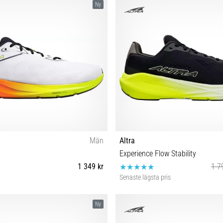
Ny
Män
Altra
Experience Flow Stability
1 349 kr
1 7
Senaste lägsta pris
2½ 43 44 44½ 45 46 46½ 47 48
40½ 41 42 42½ 43 44 44½ 45 46 
Ny