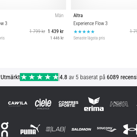
Män
Altra
ow 3
Experience Flow 3
1 799 kr
1 439 kr
1 7
ris
1 446 kr
Senaste lägsta pris
42½ 43 44 44½ 45 46 46½ 47
42½ 43 44 44½ 45 46 46
r
Utmärkt
4.8
av 5 baserat på
6089 recens