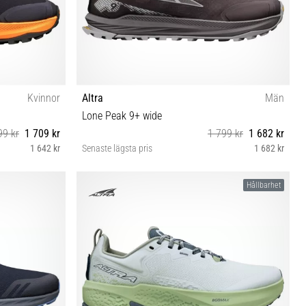
Kvinnor
Altra
Män
Lone Peak 9+ wide
99 kr
1 709 kr
1 799 kr
1 682 kr
1 642 kr
Senaste lägsta pris
1 682 kr
41
40½ 41 42 42½ 43 44 44½ 45 46½ 47
Hållbarhet