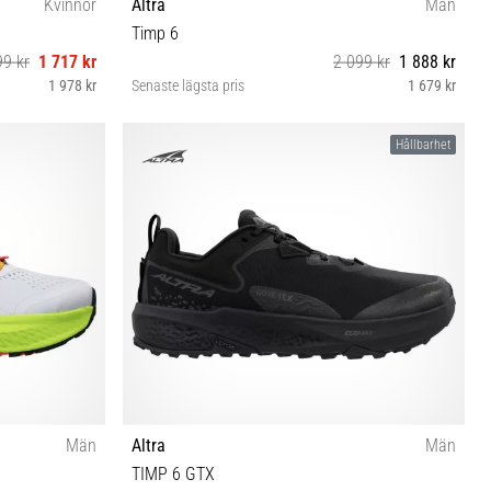
Kvinnor
Altra
Män
Timp 6
99 kr
1 717 kr
2 099 kr
1 888 kr
1 978 kr
Senaste lägsta pris
1 679 kr
42 42½ 43 44 44½ 45 46 46½
Hållbarhet
Män
Altra
Män
TIMP 6 GTX