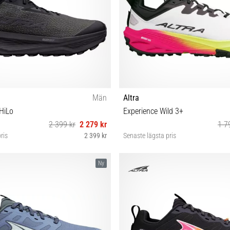
Män
Altra
HiLo
Experience Wild 3+
2 399 kr
2 279 kr
1 7
ris
2 399 kr
Senaste lägsta pris
 41 42 42½ 44 44½ 45 49
36 37 37½ 38 38½ 39 40 4
Ny