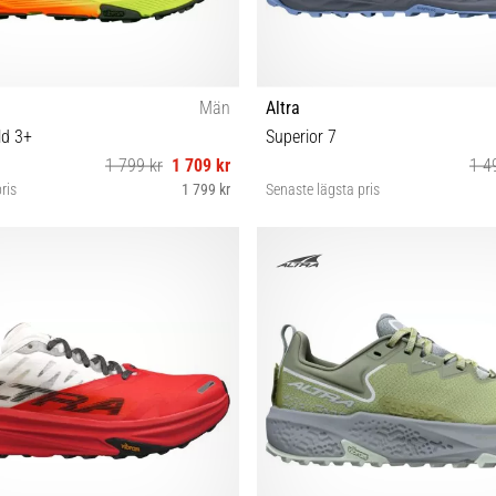
Män
Altra
ld 3+
Superior 7
1 799 kr
1 709 kr
1 4
ris
1 799 kr
Senaste lägsta pris
 42½ 43 44 44½ 45 46 46½ 47 48
36 37 37½ 38 38½ 40