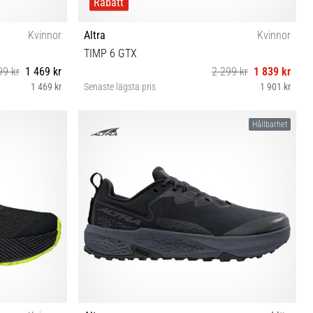
Rabatt
Kvinnor
Altra
Kvinnor
TIMP 6 GTX
99 kr
1 469 kr
2 299 kr
1 839 kr
1 469 kr
Senaste lägsta pris
1 901 kr
36 37 37½ 38 38½
Hållbarhet