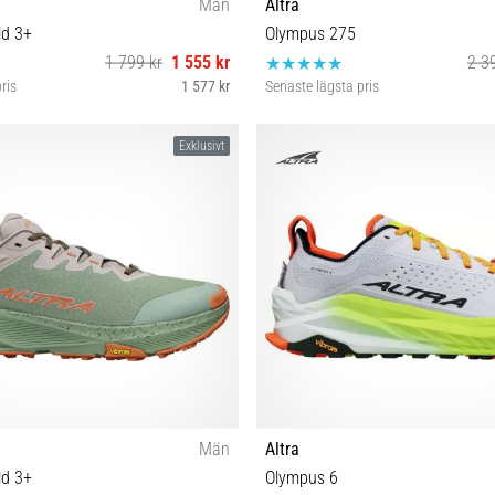
Män
Altra
ld 3+
Olympus 275
1 799 kr
1 555 kr
2 3
ris
1 577 kr
Senaste lägsta pris
42 42½ 43 44½ 46 46½ 47
36 37 37½ 38½
Exklusivt
Män
Altra
ld 3+
Olympus 6