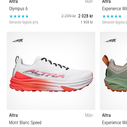
Altra
Män
Altra
Olympus 6
Experience Wi
2 299 kr
2 028 kr
Senaste lägsta pris
1 908 kr
Senaste lägsta p
40½ 41 42 42½ 43 44 45 46
41 
Altra
Män
Altra
Mont Blanc Speed
Experience Wi