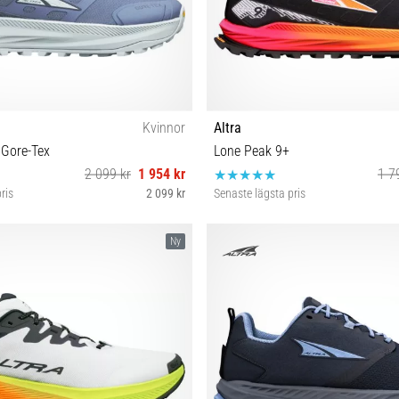
Kvinnor
Altra
 Gore-Tex
Lone Peak 9+
2 099 kr
1 954 kr
1 7
ris
2 099 kr
Senaste lägsta pris
6 37 37½ 38 38½ 39 41
36 37 37½ 38 38½ 39 
Ny