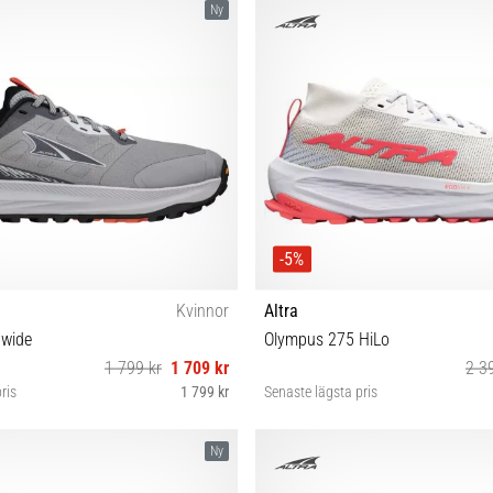
Ny
-5%
Kvinnor
Altra
 wide
Olympus 275 HiLo
1 799 kr
1 709 kr
2 3
ris
1 799 kr
Senaste lägsta pris
37½ 38 38½ 39 40 40½ 42
36 37 37½ 38 38½ 39 40 4
Ny