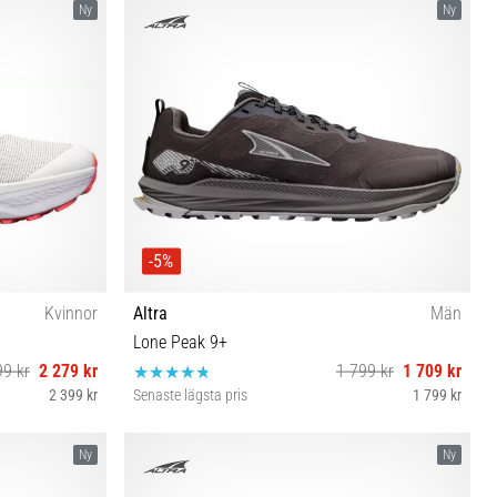
Ny
Ny
-5%
Kvinnor
Altra
Män
Lone Peak 9+
99 kr
2 279 kr
1 799 kr
1 709 kr
2 399 kr
Senaste lägsta pris
1 799 kr
0½ 41
41 42 42½ 43 44 44½ 45 46 46½ 47 48
Ny
Ny