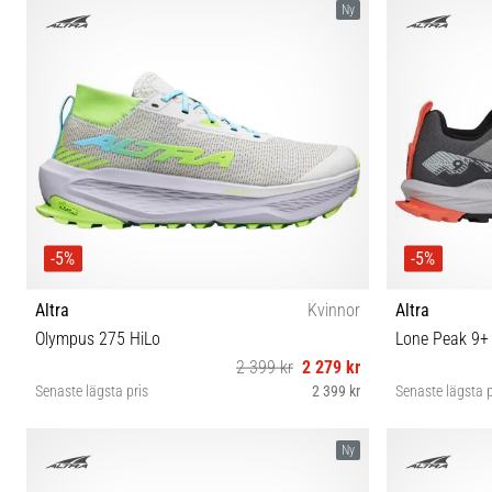
Ny
-5%
-5%
Altra
Kvinnor
Altra
Olympus 275 HiLo
Lone Peak 9+
2 399 kr
2 279 kr
Senaste lägsta pris
2 399 kr
Senaste lägsta p
36 37 37½ 38 38½ 39 40 40½ 41 42
37 
Ny