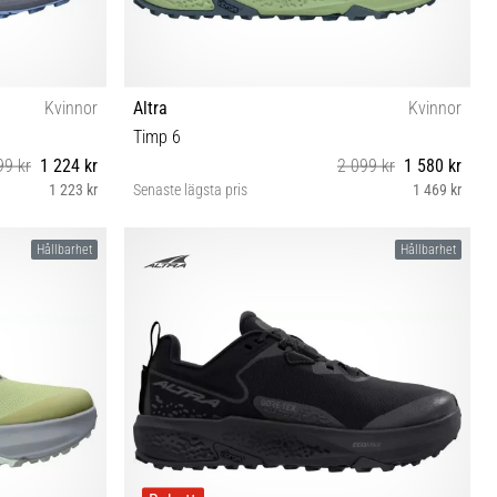
Kvinnor
Altra
Kvinnor
Timp 6
99 kr
1 224 kr
2 099 kr
1 580 kr
1 223 kr
Senaste lägsta pris
1 469 kr
36 37 37½ 38
Hållbarhet
Hållbarhet