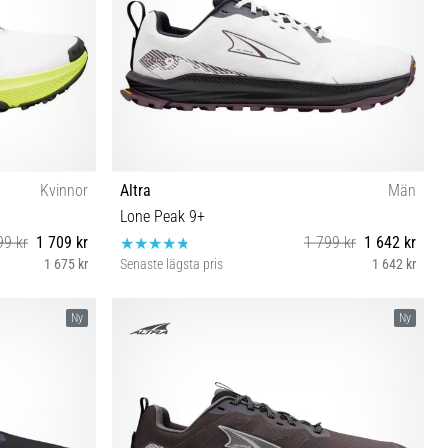
Kvinnor
Altra
Män
Lone Peak 9+
99 kr
1 709 kr
1 799 kr
1 642 kr
1 675 kr
Senaste lägsta pris
1 642 kr
0½ 41
40½ 41 42 42½ 43 44 44½ 45 46 46½ 47 48 49 50
Ny
Ny