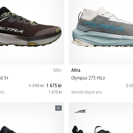
Män
Altra
ld 3+
Olympus 275 HiLo
1 799 kr
1 675 kr
2 3
ris
1 675 kr
Senaste lägsta pris
2½ 43 44 44½ 45 46 46½ 47 48
42 42½ 43 44 44½ 45 46 4
Ny