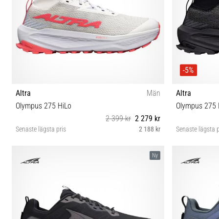
-5%
Altra
Män
Altra
Olympus 275 HiLo
Olympus 275 
2 399 kr
2 279 kr
Senaste lägsta pris
2 188 kr
Senaste lägsta p
40½ 41 42 42½ 43 44 44½ 45 46 46½ 47
40½
Ny