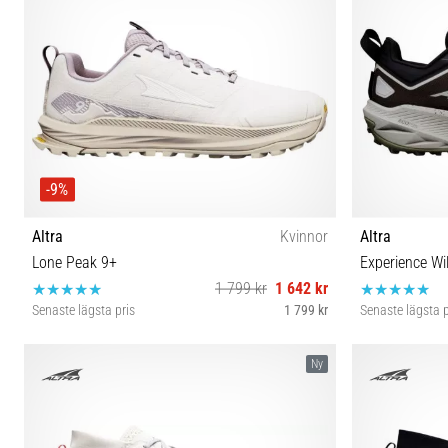
-9%
Altra
Kvinnor
Altra
Lone Peak 9+
Experience Wi
1 799 kr
1 642 kr
Senaste lägsta pris
1 799 kr
Senaste lägsta p
36 37 37½ 38 38½ 39 40 40½ 41 42
41 42 4
Ny