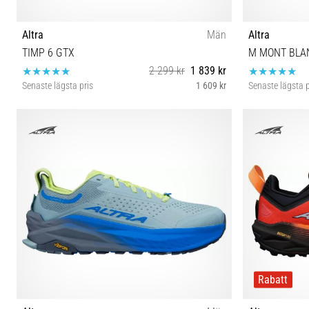
Altra
Män
Altra
TIMP 6 GTX
M MONT BLA
2 299 kr
1 839 kr
Senaste lägsta pris
1 609 kr
Senaste lägsta p
44½ 46 46½
4
Rabatt