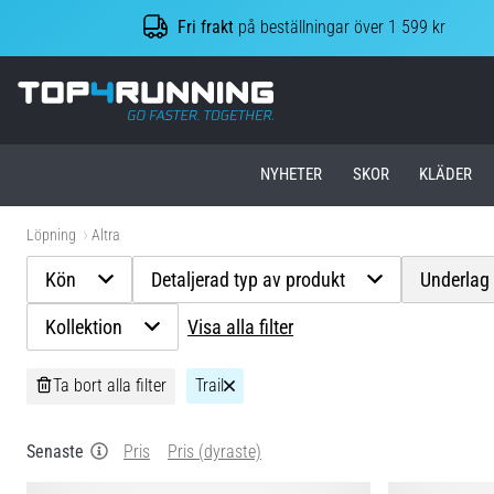
Fri frakt
på beställningar över 1 599 kr
Top4Running.se
NYHETER
SKOR
KLÄDER
Löpning
Altra
Kön
Detaljerad typ av produkt
Underlag
Kollektion
Visa alla filter
Ta bort alla filter
Trail
Senaste
Pris
Pris (dyraste)