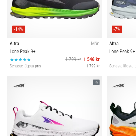
-14%
-7%
Altra
Män
Altra
Lone Peak 9+
Lone Peak 9+
1 799 kr
1 546 kr
Senaste lägsta pris
1 799 kr
Senaste lägsta p
41 42 42½ 43 44 44½ 45 46 46½ 47 48 49 50
3
Ny