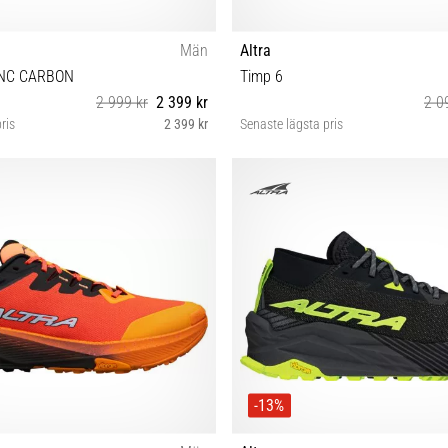
Män
Altra
NC CARBON
Timp 6
2 999 kr
2 399 kr
2 0
ris
2 399 kr
Senaste lägsta pris
2 42½ 43 44 44½ 45 46½
36 37½ 38 38½
-13%