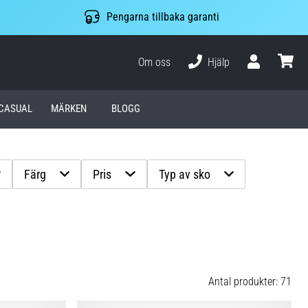
Pengarna tillbaka garanti
Om oss
Hjälp
varuko
CASUAL
MÄRKEN
BLOGG
Färg
Pris
Typ av sko
Antal produkter: 71