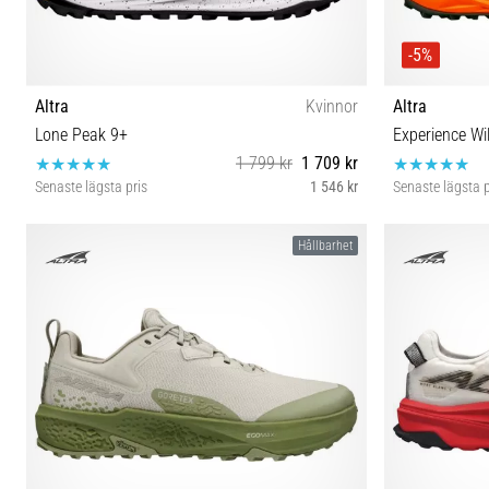
-5%
Altra
Kvinnor
Altra
Lone Peak 9+
Experience Wi
1 799 kr
1 709 kr
Senaste lägsta pris
1 546 kr
Senaste lägsta p
36 37 37½ 38 38½ 39 40 40½ 41
40½ 41 42
Hållbarhet