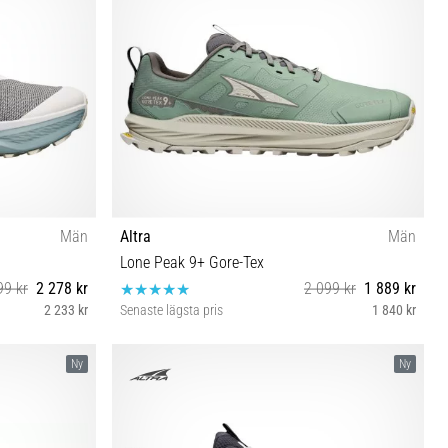
Män
Altra
Män
Lone Peak 9+ Gore-Tex
99 kr
2 278 kr
2 099 kr
1 889 kr
2 233 kr
Senaste lägsta pris
1 840 kr
6½ 47
40½ 42 42½ 43 44 44½ 45 46 46½ 47
Ny
Ny