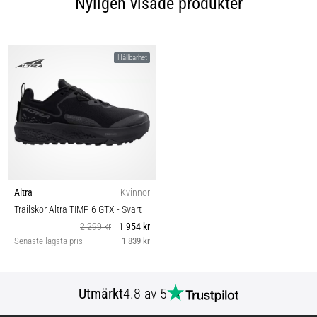
Nyligen visade produkter
Hållbarhet
Altra
Kvinnor
Trailskor Altra TIMP 6 GTX
- Svart
2 299 kr
1 954 kr
Senaste lägsta pris
1 839 kr
Utmärkt
4.8 av 5