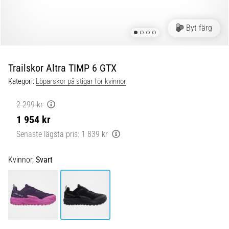
Blixtsnabb
löpning
och
Byt färg
beeptest:
Vad
är
Trailskor Altra TIMP 6 GTX
de
Kategori:
Löparskor på stigar för kvinnor
och
hur
2 299 kr
genomförs
1 954 kr
de?
Senaste lägsta pris:
1 839 kr
I
praktiken
Kvinnor,
Svart
testar
shuttle
run
snabbhet,
smidighet
och