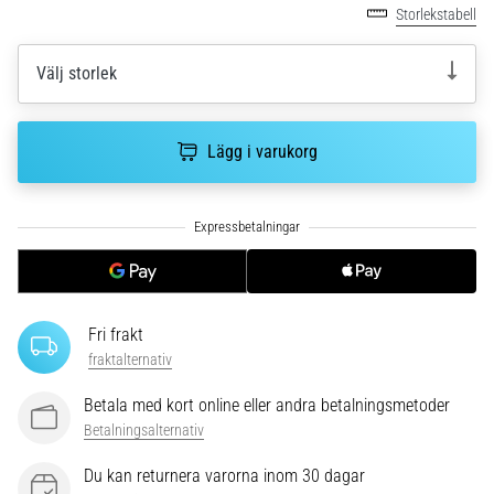
riktningsförändringar.
Storlekstabell
Hur
utförs
Välj storlek
det
korrekt,
var
används
Lägg i varukorg
det…
6. 8. 2026
•
9 min. läsning
Löparknä:
Fri frakt
Orsaker,
fraktalternativ
behandling
och
Betala med kort online eller andra betalningsmetoder
förebyggande
Betalningsalternativ
åtgärder
Du kan returnera varorna inom 30 dagar
Löparknä,