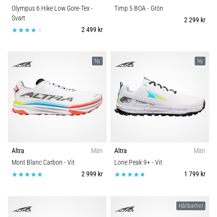
Olympus 6 Hike Low Gore-Tex
-
Timp 5 BOA
- Grön
Svart
2 299 kr
2 499 kr
Ny
Ny
Altra
Män
Altra
Män
Mont Blanc Carbon
- Vit
Lone Peak 9+
- Vit
2 999 kr
1 799 kr
Hållbarhet