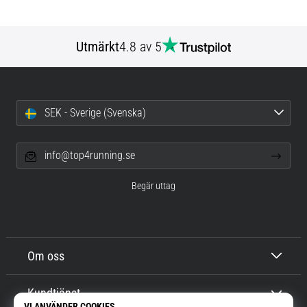
Utmärkt
4.8 av 5
SEK - Sverige (Svenska)
info@top4running.se
Begär uttag
Om oss
Kundtjänst