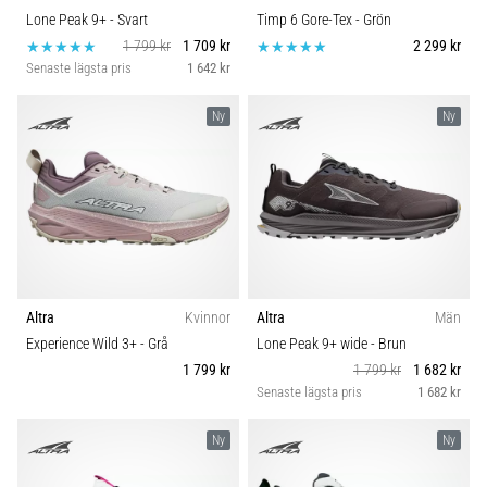
Lone Peak 9+
- Svart
Timp 6 Gore-Tex
- Grön
1 799 kr
1 709 kr
2 299 kr
Senaste lägsta pris
1 642 kr
Ny
Ny
Altra
Kvinnor
Altra
Män
Experience Wild 3+
- Grå
Lone Peak 9+ wide
- Brun
1 799 kr
1 799 kr
1 682 kr
Senaste lägsta pris
1 682 kr
Ny
Ny