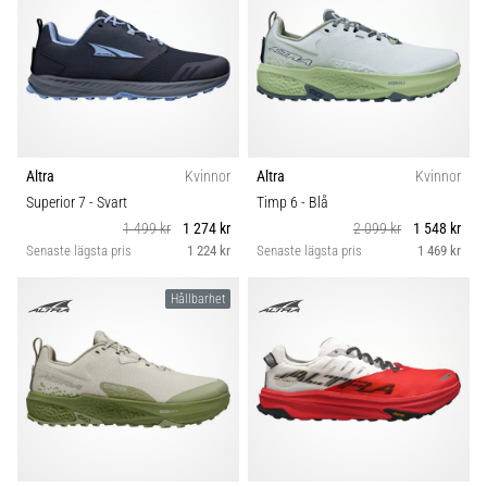
Altra
Kvinnor
Altra
Kvinnor
Superior 7
- Svart
Timp 6
- Blå
1 499 kr
1 274 kr
2 099 kr
1 548 kr
Senaste lägsta pris
1 224 kr
Senaste lägsta pris
1 469 kr
Hållbarhet