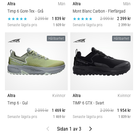
Altra
Män
Altra
Män
Timp 6 Gore-Tex
- Grå
Mont Blanc Carbon
- Flerfärgad
2 299 kr
1 839 kr
2 999 kr
2 399 kr
Senaste lägsta pris
1 609 kr
Senaste lägsta pris
2 399 kr
Hållbarhet
Hållbarhet
Altra
Kvinnor
Altra
Kvinnor
Timp 6
- Gul
TIMP 6 GTX
- Svart
2 099 kr
1 469 kr
2 299 kr
1 954 kr
Senaste lägsta pris
1 469 kr
Senaste lägsta pris
1 839 kr
Föregående
Nästa
Sidan 1 av 3