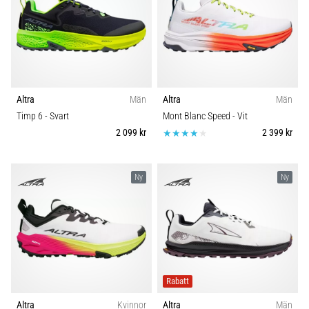
Altra
Män
Altra
Män
Timp 6
- Svart
Mont Blanc Speed
- Vit
2 099 kr
2 399 kr
Ny
Ny
Rabatt
Altra
Kvinnor
Altra
Män