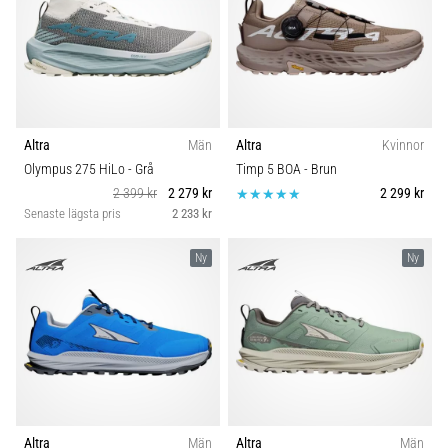
även
känt
som
iliotibialbandssyndrom
(ITBS),
är
Altra
Män
Altra
Kvinnor
ett
mycket
Olympus 275 HiLo
- Grå
Timp 5 BOA
- Brun
vanligt
2 399 kr
2 279 kr
2 299 kr
hälsoproblem
Senaste lägsta pris
2 233 kr
som
löpare
Ny
Ny
drabbas
av.
Vad…
Visa
alla
artiklar
Altra
Män
Altra
Män