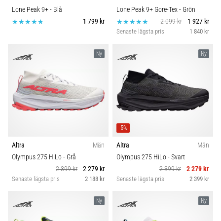
Lone Peak 9+
- Blå
Lone Peak 9+ Gore-Tex
- Grön
1 799 kr
2 099 kr
1 927 kr
Senaste lägsta pris
1 840 kr
Ny
Ny
-5%
Altra
Män
Altra
Män
Olympus 275 HiLo
- Grå
Olympus 275 HiLo
- Svart
2 399 kr
2 279 kr
2 399 kr
2 279 kr
Senaste lägsta pris
2 188 kr
Senaste lägsta pris
2 399 kr
Ny
Ny