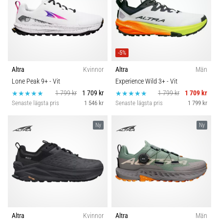
-5%
Altra
Kvinnor
Altra
Män
Lone Peak 9+
- Vit
Experience Wild 3+
- Vit
1 799 kr
1 709 kr
1 799 kr
1 709 kr
Senaste lägsta pris
1 546 kr
Senaste lägsta pris
1 799 kr
Ny
Ny
Altra
Kvinnor
Altra
Män