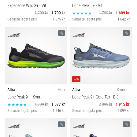
Experience Wild 3+
- Vit
Lone Peak 9+
- Vit
1 799 kr
1 709 kr
1 799 kr
1 609 kr
Senaste lägsta pris
1 675 kr
Senaste lägsta pris
1 642 kr
Ny
Ny
-9%
Altra
Män
Altra
Kvinnor
Lone Peak 9+
- Svart
Lone Peak 9+ Gore-Tex
- Blå
1 799 kr
1 577 kr
2 099 kr
1 915 kr
Senaste lägsta pris
1 546 kr
Senaste lägsta pris
2 099 kr
Ny
Ny