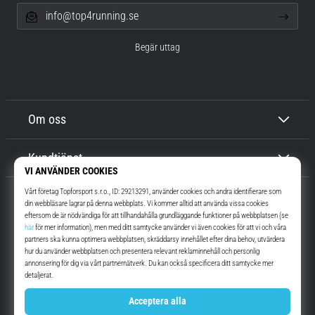
info@top4running.se
Begär uttag
Om oss
Kundtjänst
Top4Running.se
I mer än 16 år vi har vi motiverat dig att gå ut och springa. Snabbare. Med
oss. Varje dag.
Instagram
YouTube