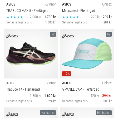
riktningsförändringar.
ASICS
Kvinnor
ASICS
Unisex
Kategori
Hur
TRABUCO MAX 5
- Flerfärgad
Metaspeed
- Flerfärgad
utförs
2 000 kr
1 700 kr
220 kr
209 kr
det
Passform
Senaste lägsta pris
1 600 kr
Senaste lägsta pris
201 kr
korrekt,
var
Ny
Ny
används
Hållbarhet
det…
Komfort och dämpning
6. 8. 2026
•
Skobredd
9 min. läsning
-12%
Löparknä:
Carbon
Orsaker,
ASICS
Kvinnor
ASICS
Unisex
behandling
Trabuco 14
- Flerfärgad
5 PANEL CAP
- Flerfärgad
och
1 800 kr
1 620 kr
420 kr
294 kr
förebyggande
Senaste lägsta pris
1 524 kr
Senaste lägsta pris
336 kr
åtgärder
Hållbarhet
Hållbarhet
Löparknä,