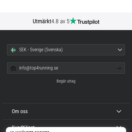
Utmärkt
4.8 av 5
SEK - Sverige (Svenska)
info@top4running.se
Begär uttag
Om oss
Kundtjänst