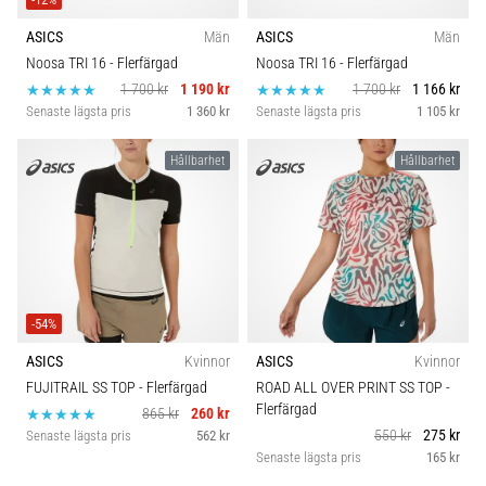
ASICS
Män
ASICS
Män
Noosa TRI 16
- Flerfärgad
Noosa TRI 16
- Flerfärgad
1 700 kr
1 190 kr
1 700 kr
1 166 kr
Senaste lägsta pris
1 360 kr
Senaste lägsta pris
1 105 kr
Hållbarhet
Hållbarhet
-54%
ASICS
Kvinnor
ASICS
Kvinnor
FUJITRAIL SS TOP
- Flerfärgad
ROAD ALL OVER PRINT SS TOP
-
Flerfärgad
865 kr
260 kr
550 kr
275 kr
Senaste lägsta pris
562 kr
Senaste lägsta pris
165 kr