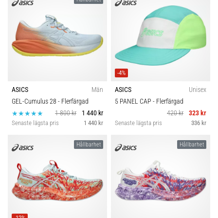
-4%
ASICS
Män
ASICS
Unisex
GEL-Cumulus 28
- Flerfärgad
5 PANEL CAP
- Flerfärgad
1 800 kr
1 440 kr
420 kr
323 kr
Senaste lägsta pris
1 440 kr
Senaste lägsta pris
336 kr
Hållbarhet
Hållbarhet
-12%