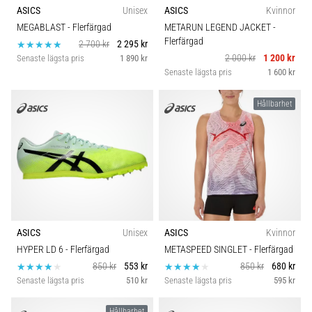
ASICS
Unisex
ASICS
Kvinnor
MEGABLAST
- Flerfärgad
METARUN LEGEND JACKET
-
Flerfärgad
2 700 kr
2 295 kr
2 000 kr
1 200 kr
Senaste lägsta pris
1 890 kr
Senaste lägsta pris
1 600 kr
Hållbarhet
ASICS
Unisex
ASICS
Kvinnor
HYPER LD 6
- Flerfärgad
METASPEED SINGLET
- Flerfärgad
850 kr
553 kr
850 kr
680 kr
Senaste lägsta pris
510 kr
Senaste lägsta pris
595 kr
Hållbarhet