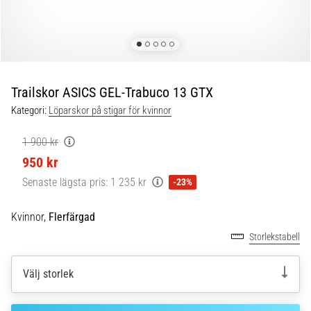
Plantar
fasciit:
Symptom,
orsaker
och
behandling
Trailskor ASICS GEL-Trabuco 13 GTX
Upplever
Kategori:
Löparskor på stigar för kvinnor
du
skarp
1 900 kr
hälsmärta
950 kr
under
Senaste lägsta pris:
1 235 kr
-23%
eller
efter
löpning?
Kvinnor,
Flerfärgad
En
Storlekstabell
av
de
Välj storlek
vanligaste
orsakerna
är