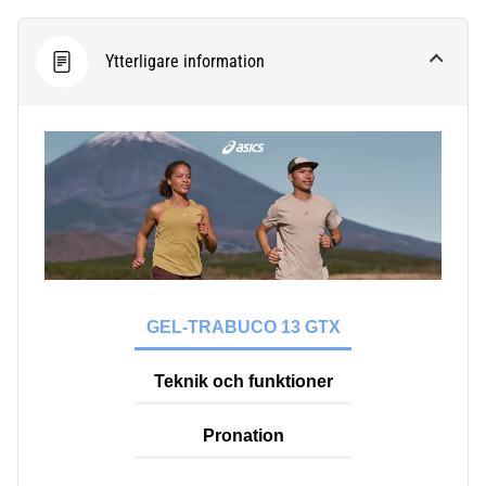
förbättrar
uthållighetsprestationen.
Är
Ytterligare information
det
verkligen
sant?
Ta
reda
på
vad…
Visa
alla
GEL-TRABUCO 13 GTX
artiklar
Teknik och funktioner
Pronation