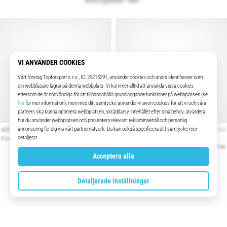
Nyligen visade produkter
Hållbarhet