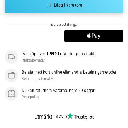
plantar
Lägg i varukorg
fasciit.
Vad
beror
det…
5. 8. 2026
•
Vid köp över
1 599 kr
får du gratis frakt
9 min. läsning
fraktalternativ
Kolhydratladdning:
Betala med kort online eller andra betalningsmetoder
Hur
Betalningsalternativ
påverkar
det
Du kan returnera varorna inom 30 dagar
löpprestandan?
Returpolicy
Det
sägs
Utmärkt
att
4.8 av 5
kolhydratuppladdning