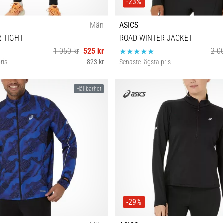
-23%
Män
ASICS
 TIGHT
ROAD WINTER JACKET
1 050 kr
525 kr
2 0
ris
823 kr
Senaste lägsta pris
S
L
Hållbarhet
-29%