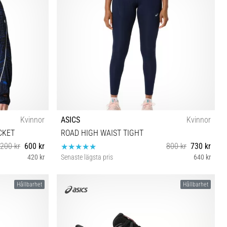
Kvinnor
ASICS
Kvinnor
CKET
ROAD HIGH WAIST TIGHT
 200 kr
600 kr
800 kr
730 kr
420 kr
Senaste lägsta pris
640 kr
XS S
Hållbarhet
Hållbarhet