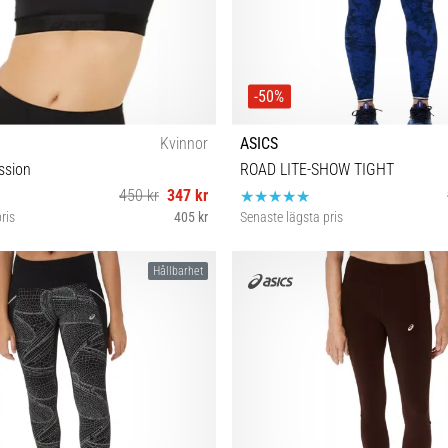
-50%
Kvinnor
ASICS
ssion
ROAD LITE-SHOW TIGHT
450 kr
347 kr
ris
405 kr
Senaste lägsta pris
XS S M
XS S
Hållbarhet