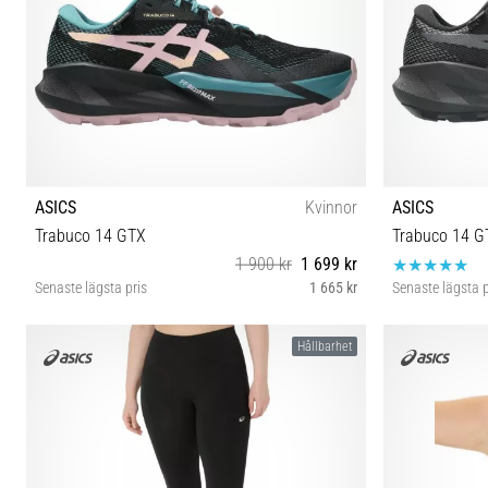
ASICS
Kvinnor
ASICS
Trabuco 14 GTX
Trabuco 14 G
1 900 kr
1 699 kr
Senaste lägsta pris
1 665 kr
Senaste lägsta p
37½ 38 39½ 40½ 41½
40½ 41½ 4
Hållbarhet