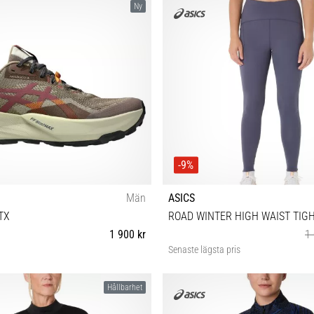
Ny
-9%
Män
ASICS
TX
ROAD WINTER HIGH WAIST TIG
1 900 kr
1 
Senaste lägsta pris
 42½ 43½ 44 44½ 45 46 46½ 47 48
XS S M L
Hållbarhet