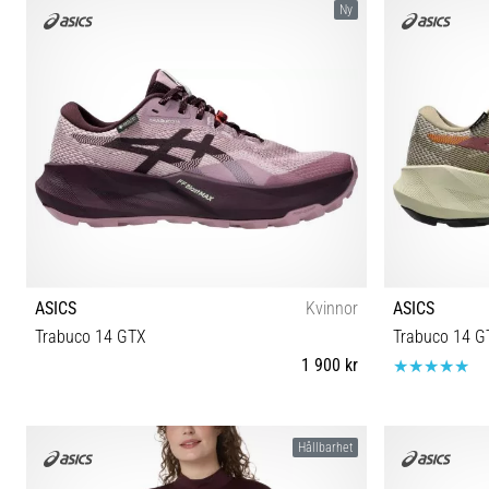
Ny
ASICS
Kvinnor
ASICS
Trabuco 14 GTX
Trabuco 14 G
1 900 kr
37 37½ 38 39 39½ 40 40½ 41½ 42 42½
40½ 41½ 42
Hållbarhet