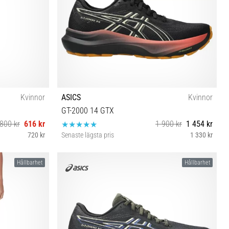
Kvinnor
ASICS
Kvinnor
GT-2000 14 GTX
800 kr
616 kr
1 900 kr
1 454 kr
720 kr
Senaste lägsta pris
1 330 kr
37 38
Hållbarhet
Hållbarhet