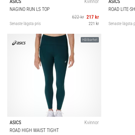
ASICS
Kvinnor
ASICS
NAGINO RUN LS TOP
ROAD LITE-S
622 kr
217 kr
Senaste lägsta pris
221 kr
Senaste lägsta p
XS
Hållbarhet
ASICS
Kvinnor
ROAD HIGH WAIST TIGHT