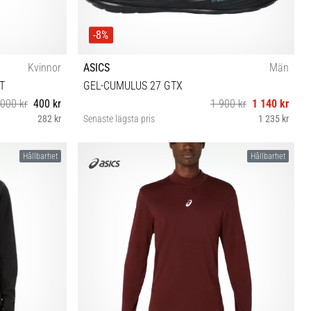
-8%
Kvinnor
ASICS
Män
T
GEL-CUMULUS 27 GTX
 000 kr
400 kr
1 900 kr
1 140 kr
282 kr
Senaste lägsta pris
1 235 kr
44
Hållbarhet
Hållbarhet