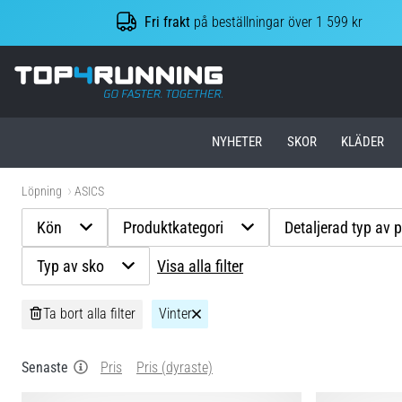
Fri frakt
på beställningar över 1 599 kr
Top4Running.se
NYHETER
SKOR
KLÄDER
Löpning
ASICS
Kön
Produktkategori
Detaljerad typ av 
Typ av sko
Visa alla filter
Ta bort alla filter
Vinter
Senaste
Pris
Pris (dyraste)