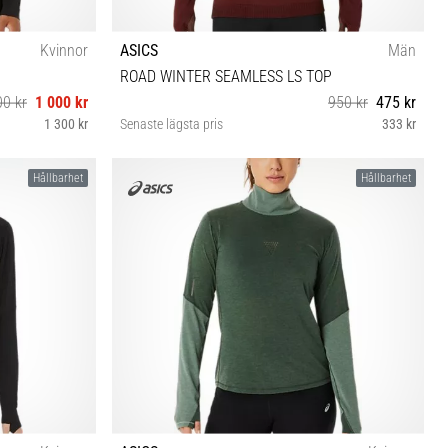
Kvinnor
ASICS
Män
ROAD WINTER SEAMLESS LS TOP
00 kr
1 000 kr
950 kr
475 kr
1 300 kr
Senaste lägsta pris
333 kr
XL
Hållbarhet
Hållbarhet