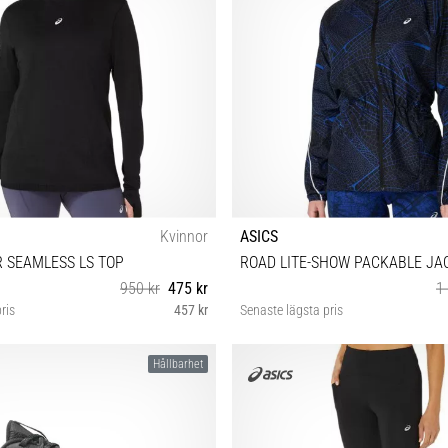
Kvinnor
ASICS
 SEAMLESS LS TOP
ROAD LITE-SHOW PACKABLE JA
950 kr
475 kr
1
ris
457 kr
Senaste lägsta pris
XS
XS S M
Hållbarhet