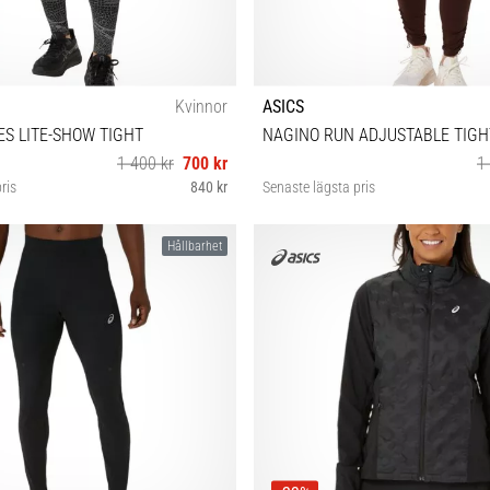
Kvinnor
ASICS
ES LITE-SHOW TIGHT
NAGINO RUN ADJUSTABLE TIGH
1 400 kr
700 kr
1
ris
840 kr
Senaste lägsta pris
XS
XS
Hållbarhet