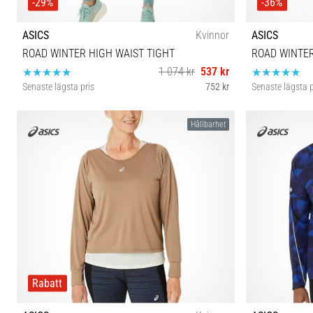
-29%
-36%
ASICS
Kvinnor
ASICS
ROAD WINTER HIGH WAIST TIGHT
ROAD WINTER
1 074 kr
537 kr
Senaste lägsta pris
752 kr
Senaste lägsta p
L
Hållbarhet
Rabatt