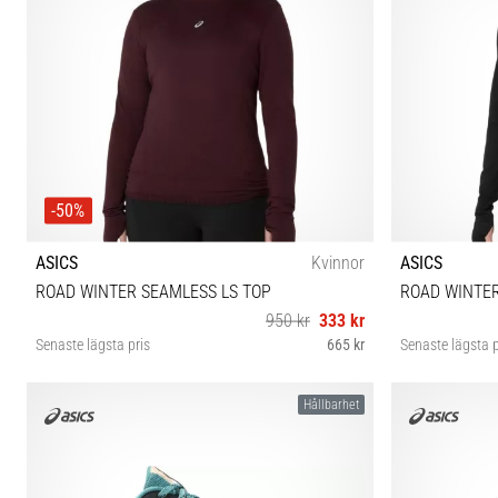
-50%
ASICS
Kvinnor
ASICS
ROAD WINTER SEAMLESS LS TOP
ROAD WINTER
950 kr
333 kr
Senaste lägsta pris
665 kr
Senaste lägsta p
XS M
Hållbarhet