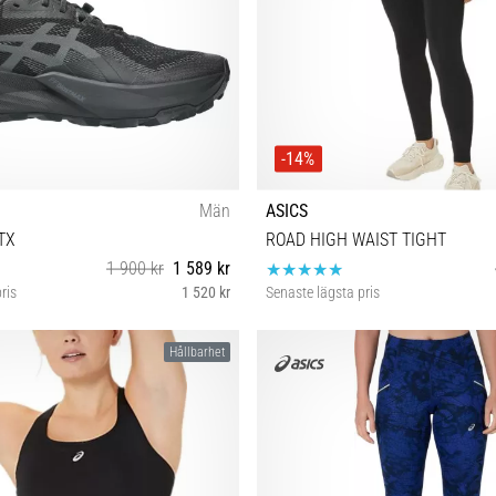
-14%
Män
ASICS
TX
ROAD HIGH WAIST TIGHT
1 900 kr
1 589 kr
ris
1 520 kr
Senaste lägsta pris
2 42½ 43½ 44 44½ 45 46 46½ 47
XS S
Hållbarhet