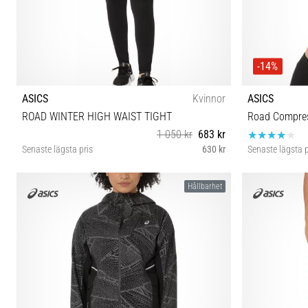
-14%
ASICS
Kvinnor
ASICS
ROAD WINTER HIGH WAIST TIGHT
Road Compre
1 050 kr
683 kr
Senaste lägsta pris
630 kr
Senaste lägsta p
XS S
Hållbarhet