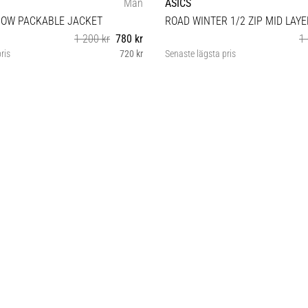
Män
ASICS
HOW PACKABLE JACKET
ROAD WINTER 1/2 ZIP MID LAYE
1 200 kr
780 kr
1 
ris
720 kr
Senaste lägsta pris
XL
L