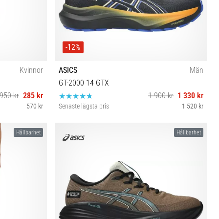
-12%
Kvinnor
ASICS
Män
GT-2000 14 GTX
950 kr
285 kr
1 900 kr
1 330 kr
570 kr
Senaste lägsta pris
1 520 kr
42 43½ 44
Hållbarhet
Hållbarhet