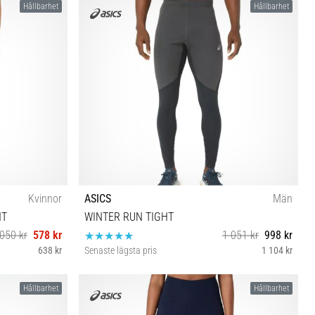
Hållbarhet
Hållbarhet
Kvinnor
ASICS
Män
HT
WINTER RUN TIGHT
050 kr
578 kr
1 051 kr
998 kr
638 kr
Senaste lägsta pris
1 104 kr
XL
Hållbarhet
Hållbarhet