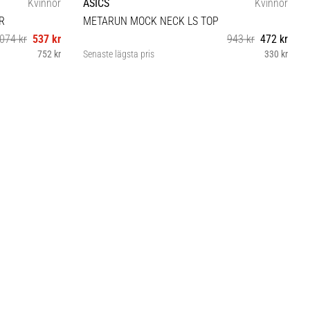
Kvinnor
ASICS
Kvinnor
R
METARUN MOCK NECK LS TOP
074 kr
537 kr
943 kr
472 kr
752 kr
Senaste lägsta pris
330 kr
XL