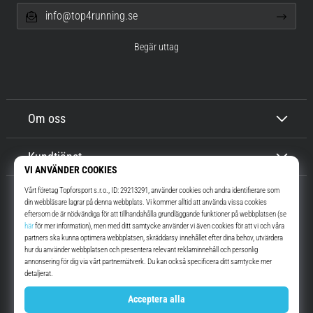
info@top4running.se
Begär uttag
Om oss
Kundtjänst
Top4Running.se
I mer än 16 år vi har vi motiverat dig att gå ut och springa. Snabbare. Med
oss. Varje dag.
Instagram
YouTube