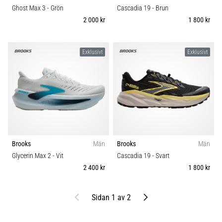
Ghost Max 3
- Grön
Cascadia 19
- Brun
2 000 kr
1 800 kr
Exklusivt
Exklusivt
Brooks
Män
Brooks
Män
Glycerin Max 2
- Vit
Cascadia 19
- Svart
2 400 kr
1 800 kr
Föregående
Nästa
Sidan 1 av 2