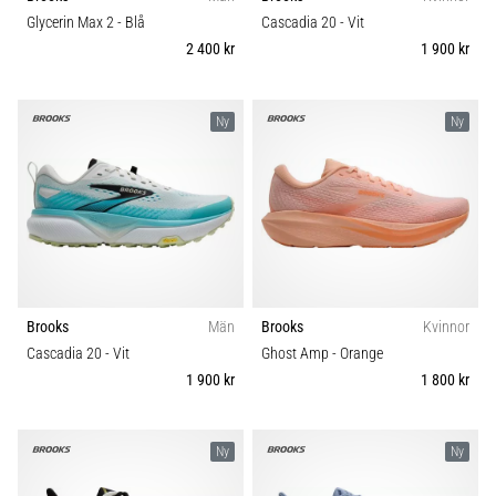
Vilka
Underlag
Glycerin Max 2
- Blå
Cascadia 20
- Vit
är
2 400 kr
1 900 kr
de
vanligaste…
Typ av löpning
Ny
Ny
5. 8. 2026
Typ av sko
•
8 min. läsning
Vikt (g)
Plantar
fasciit:
Symptom,
orsaker
Brooks
Män
Brooks
Kvinnor
och
Cascadia 20
- Vit
Ghost Amp
- Orange
behandling
1 900 kr
1 800 kr
Upplever
du
skarp
Ny
Ny
hälsmärta