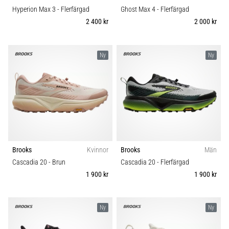
Hyperion Max 3
- Flerfärgad
Ghost Max 4
- Flerfärgad
2 400 kr
2 000 kr
Ny
Ny
Brooks
Kvinnor
Brooks
Män
Cascadia 20
- Brun
Cascadia 20
- Flerfärgad
1 900 kr
1 900 kr
Ny
Ny