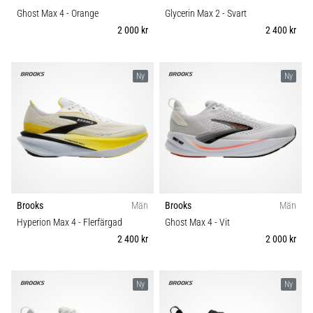
Ghost Max 4
- Orange
Glycerin Max 2
- Svart
2 000 kr
2 400 kr
Ny
Ny
Brooks
Män
Brooks
Män
Hyperion Max 4
- Flerfärgad
Ghost Max 4
- Vit
2 400 kr
2 000 kr
Ny
Ny