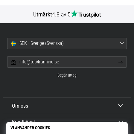
Utmärkt
4.8 av 5
SEK - Sverige (Svenska)
info@top4running.se
Begär uttag
Om oss
Kundtjänst