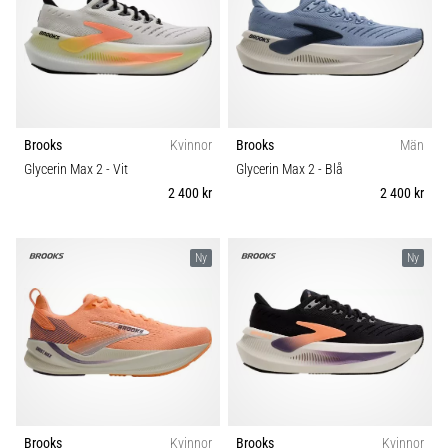
under
eller
efter
löpning?
En
av
de
Brooks
Kvinnor
Brooks
Män
vanligaste
Glycerin Max 2
- Vit
Glycerin Max 2
- Blå
orsakerna
2 400 kr
2 400 kr
är
plantar
fasciit.
Ny
Ny
Vad
beror
det…
Visa
alla
artiklar
Brooks
Kvinnor
Brooks
Kvinnor