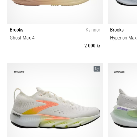
Brooks
Kvinnor
Brooks
Ghost Max 4
Hyperion Max
2 000 kr
36½ 37½ 38 38½ 39 40 40½ 41 42 42½ 43
36½ 37½ 
Ny