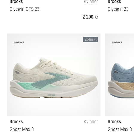
Brooks
Kvinnor
Brooks
Glycerin GTS 23
Glycerin 23
2 200 kr
35½ 36½ 37½ 38 38½ 40 40½ 41 42 42½ 43
35½ 36 36½ 3
Exklusivt
Brooks
Kvinnor
Brooks
Ghost Max 3
Ghost Max 3