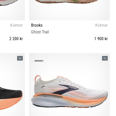
Kvinnor
Brooks
Kvinnor
Ghost Trail
2 200 kr
1 900 kr
1 42 42½ 43
36 36½ 37½ 38 38½ 39 40 41 42 42½ 43 44
Ny
Ny