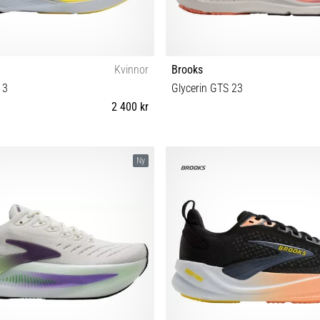
Kvinnor
Brooks
 3
Glycerin GTS 23
2 400 kr
38 38½ 39 40 40½ 41 42 42½ 43
35½ 36½ 37½ 38 38½ 39 40 40½ 4
Ny