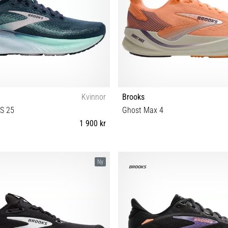
Kvinnor
Brooks
TS 25
Ghost Max 4
1 900 kr
 38½ 39 40 40½ 41 42 42½ 43 44 45½
36½ 37½ 38 38½ 39 40 40½ 41 
Ny