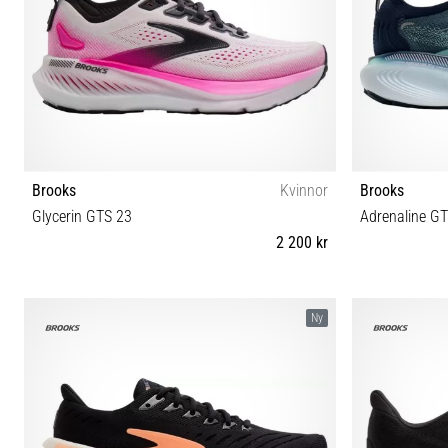
Brooks
Kvinnor
Brooks
Glycerin GTS 23
Adrenaline G
2 200 kr
36½ 37½ 38 38½ 39 40 40½ 42 42½ 44 44½
35½ 36 37½ 38
Ny