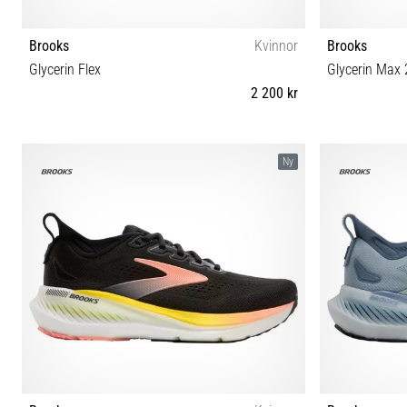
Brooks
Kvinnor
Brooks
Glycerin Flex
Glycerin Max 
2 200 kr
36 36½ 38 38½ 39 40 40½ 41 42 42½ 43 44½
36 36½ 38 
Ny