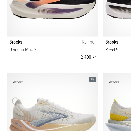
Brooks
Kvinnor
Brooks
Glycerin Max 2
Revel 9
2 400 kr
36 36½ 37½ 38 38½ 39 40 40½ 42 42½ 44½
35½ 36½ 37½ 
Ny