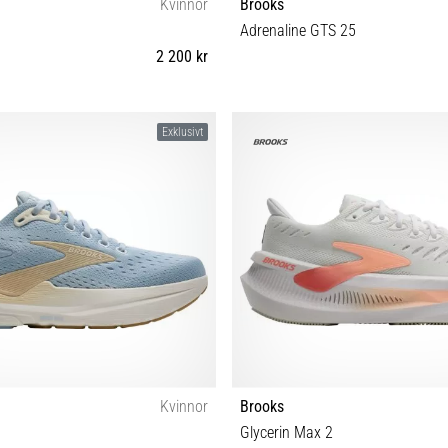
Kvinnor
Brooks
Adrenaline GTS 25
2 200 kr
7½ 38 38½ 39 40 40½ 41 42 42½ 43
35½ 36 36½ 37½ 38 38½ 39 40 40½ 4
Exklusivt
44½ 45½
Kvinnor
Brooks
Glycerin Max 2