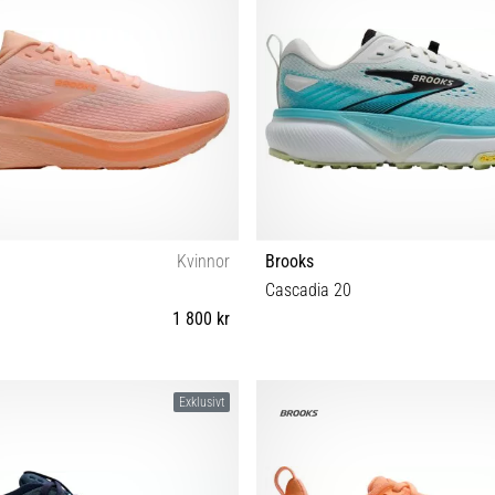
Kvinnor
Brooks
Cascadia 20
1 800 kr
 38 38½ 39 40 40½ 41 42 42½ 43
36½ 37½ 38 38½ 39 40 40½ 41 
Exklusivt