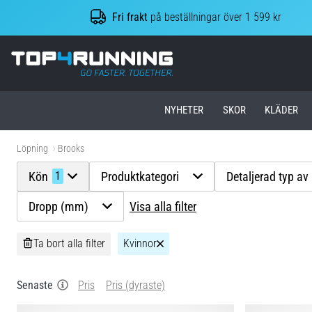
Fri frakt
på beställningar över 1 599 kr
Top4Running.se
NYHETER
SKOR
KLÄDER
Löpning
Brooks
Kön
Produktkategori
Detaljerad typ av
1
Dropp (mm)
Visa alla filter
Ta bort alla filter
Kvinnor
Senaste
Pris
Pris (dyraste)