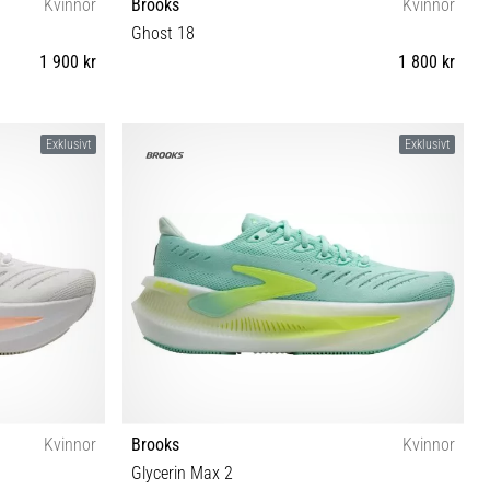
Kvinnor
Brooks
Kvinnor
Ghost 18
1 900 kr
1 800 kr
1 42 42½ 43 44
36 36½ 37½ 38 38½ 39 40 40½ 41 42 42½ 43 44
Exklusivt
Exklusivt
Kvinnor
Brooks
Kvinnor
Glycerin Max 2