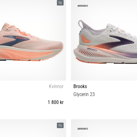
Ny
Kvinnor
Brooks
Glycerin 23
1 800 kr
 38½ 39 40 40½ 41 42 42½ 43 44 44½
35½ 36 36½ 37½ 38 38½ 40 40½ 4
Ny
45½