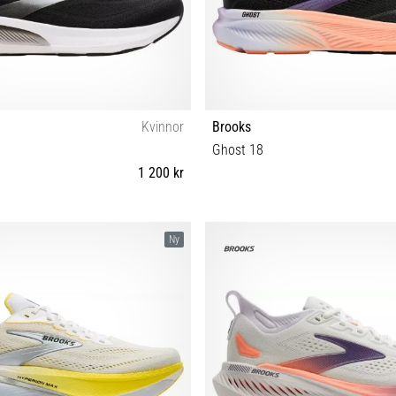
Kvinnor
Brooks
Ghost 18
1 200 kr
38 38½ 39 40 40½ 41 42 42½ 43 44
36½ 37½ 38 38½ 39 40 40½ 41 42 
Ny
44½
45½