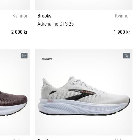
Kvinnor
Brooks
Kvinnor
Adrenaline GTS 25
2 000 kr
1 900 kr
42 42½ 43
36 36½ 37½ 38 38½ 40½ 41 42½ 43 44 44½ 45½
Ny
Ny