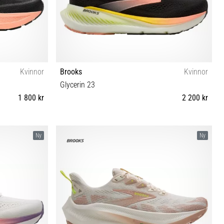
Kvinnor
Brooks
Kvinnor
Glycerin 23
1 800 kr
2 200 kr
42½ 43 44 44½
35½ 36 37½ 38 38½ 39 40 40½ 41 42 43 44 44½
Ny
Ny