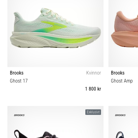
Brooks
Kvinnor
Brooks
Ghost 17
Ghost Amp
1 800 kr
36 36½ 37½ 38 38½ 39 40 40½ 41 42 42½ 43 44 44½
36 36½ 37½
Exklusivt
45½