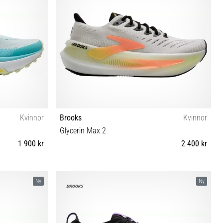
Kvinnor
Brooks
Kvinnor
Glycerin Max 2
1 900 kr
2 400 kr
42 42½ 43
36 36½ 37½ 38 38½ 39 40 40½ 41 42 42½ 43 44½
Ny
Ny