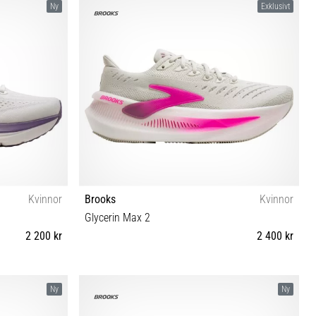
Ny
Exklusivt
Kvinnor
Brooks
Kvinnor
Glycerin Max 2
2 200 kr
2 400 kr
1 42½ 43 44½
36 36½ 38 38½ 39 40 40½ 41 42 42½ 43 44½
Ny
Ny