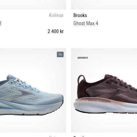
Kvinnor
Brooks
2
Ghost Max 4
2 400 kr
38½ 39 40 40½ 41 42 42½ 43 44½
36½ 37½ 38 38½ 39 40 40½ 41 
Ny