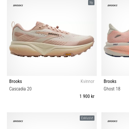
Ny
Brooks
Kvinnor
Brooks
Cascadia 20
Ghost 18
1 900 kr
36 36½ 38 38½ 39 41 42½
36 36½ 37½ 38
Exklusivt