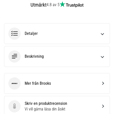
förbättrar
Utmärkt
4.8 av 5
uthållighetsprestationen.
Är
det
verkligen
sant?
Detaljer
Ta
reda
på
vad…
Beskrivning
Visa
alla
artiklar
Mer från Brooks
Brooks
Skriv en produktrecension
Skriv en produktrecension
Vi vill gärna läsa din åsikt