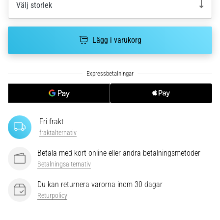
Välj storlek
plantar
fasciit.
Vad
beror
Lägg i varukorg
det…
5. 8. 2026
•
9 min. läsning
Kolhydratladdning:
Fri frakt
Hur
fraktalternativ
påverkar
det
Betala med kort online eller andra betalningsmetoder
löpprestandan?
Betalningsalternativ
Det
Du kan returnera varorna inom 30 dagar
sägs
Returpolicy
att
kolhydratuppladdning