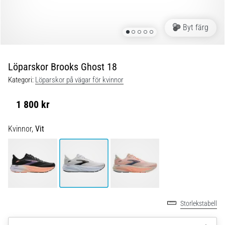
Plantar
fasciit:
Symptom,
Byt färg
orsaker
och
behandling
Löparskor Brooks Ghost 18
Upplever
Kategori:
Löparskor på vägar för kvinnor
du
skarp
1 800 kr
hälsmärta
under
Kvinnor,
Vit
eller
efter
löpning?
En
av
de
vanligaste
Storlekstabell
orsakerna
är