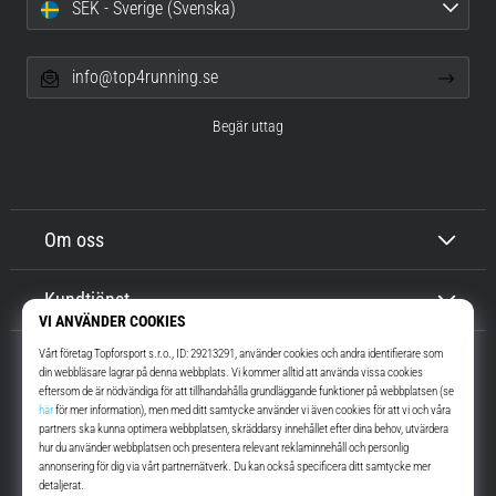
SEK - Sverige (Svenska)
info@top4running.se
Begär uttag
Om oss
Kundtjänst
Top4Running.se
I mer än 16 år vi har vi motiverat dig att gå ut och springa. Snabbare. Med
oss. Varje dag.