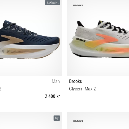
Exklusivt
Män
Brooks
2
Glycerin Max 2
2 400 kr
42 42½ 43 44 44½ 45 48½
36 36½ 37½ 38 38½ 39 40 40½ 41 
Ny