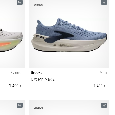
Ny
Ny
Kvinnor
Brooks
Män
Glycerin Max 2
2 400 kr
2 400 kr
42 42½ 43 44½
40 40½ 41 42 42½ 43 44 44½ 45 45½ 46 46½ 47½
Ny
Ny
48½ 49½