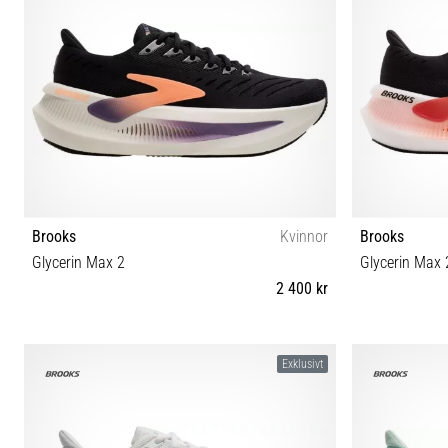
Brooks
Kvinnor
Brooks
Glycerin Max 2
Glycerin Max 
2 400 kr
36 36½ 37½ 38 38½ 39 40 40½ 42 42½ 44½
40½ 41 42 42
Exklusivt