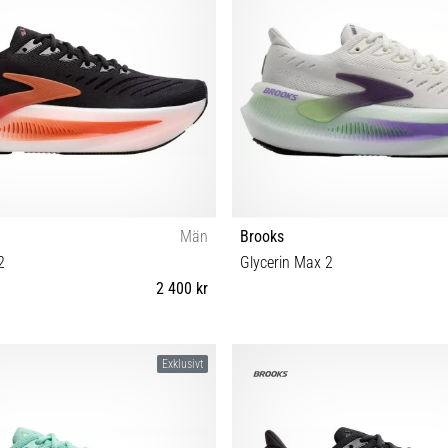
Män
Brooks
2
Glycerin Max 2
2 400 kr
½ 43 44 44½ 45 45½ 46 46½ 47½ 48½
36 36½ 38 38½ 39 40 40½ 41 42
Exklusivt
49½