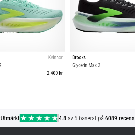
Kvinnor
Brooks
2
Glycerin Max 2
2 400 kr
7½ 38 38½ 39 40 40½ 41 42 42½ 43
40 40½ 41 42 42½ 43 44 44½ 45 4
44½
48½
r
Utmärkt
4.8
av 5 baserat på
6089 recens