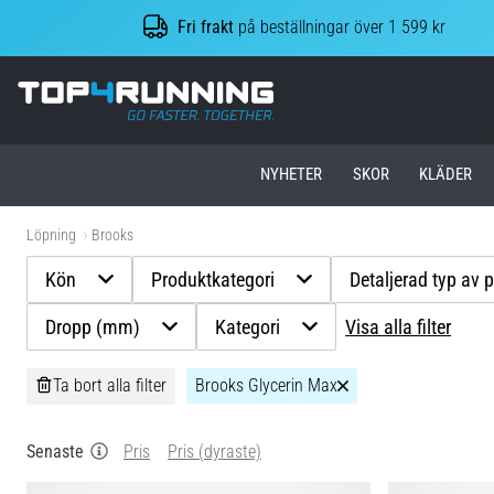
Fri frakt
på beställningar över 1 599 kr
Top4Running.se
NYHETER
SKOR
KLÄDER
Löpning
Brooks
Kön
Produktkategori
Detaljerad typ av 
Dropp (mm)
Kategori
Visa alla filter
Ta bort alla filter
Brooks Glycerin Max
Senaste
Pris
Pris (dyraste)