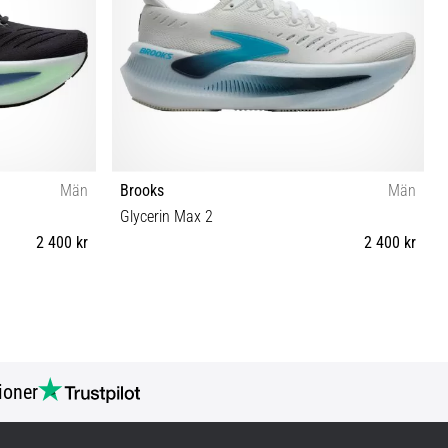
Män
Brooks
Män
Glycerin Max 2
2 400 kr
2 400 kr
5½ 46 46½ 47½
40 40½ 41 42 42½ 43 44 44½ 45 45½ 46 46½ 47½
49½
ioner