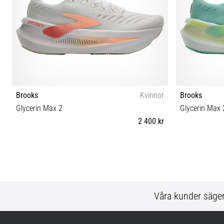
Brooks
Kvinnor
Brooks
Glycerin Max 2
Glycerin Max 
2 400 kr
35½ 36½ 37½ 38 38½ 39 40 40½ 41 42 42½ 43
35½ 36 36½ 3
Våra kunder säge