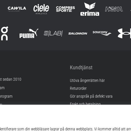
Kundtjänst
st sedan 2010
Utöva ångerrätten här
ram
Returorder
program
Gör anspråk på defekt vara
Frakt och betalning
am
Hitta rätt storlek
Kontakt
lningar
FAQ
kor