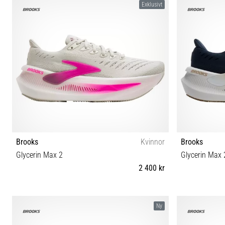
Exklusivt
Brooks
Kvinnor
Brooks
Glycerin Max 2
Glycerin Max 
2 400 kr
36 36½ 38 38½ 39 40 40½ 41 42 42½ 43 44½
40 
Ny