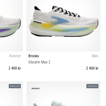
Kvinnor
Brooks
Män
Glycerin Max 2
2 400 kr
2 400 kr
 42½ 43 44½
40 40½ 41 42 42½ 43 44 44½ 45 45½ 46 46½ 47½
Exklusivt
Exklusivt
49½