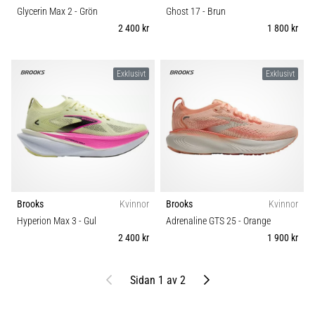
Glycerin Max 2
- Grön
Ghost 17
- Brun
2 400 kr
1 800 kr
Exklusivt
Exklusivt
Brooks
Kvinnor
Brooks
Kvinnor
Hyperion Max 3
- Gul
Adrenaline GTS 25
- Orange
2 400 kr
1 900 kr
Föregående
Nästa
Sidan 1 av 2