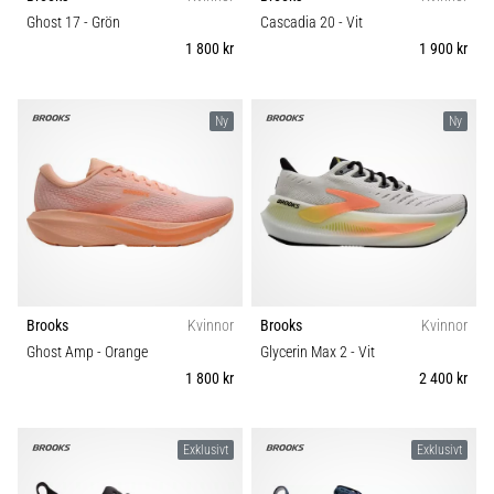
riktningsförändringar.
Underlag
Ghost 17
- Grön
Cascadia 20
- Vit
Hur
1 800 kr
1 900 kr
utförs
det
Trail
korrekt,
var
Ny
Ny
används
Typ av löpning
det…
Typ av sko
6. 8. 2026
•
Vikt (g)
9 min. läsning
Löparknä:
Brooks
Kvinnor
Brooks
Kvinnor
Orsaker,
Ghost Amp
- Orange
Glycerin Max 2
- Vit
behandling
1 800 kr
2 400 kr
och
förebyggande
åtgärder
Exklusivt
Exklusivt
Löparknä,