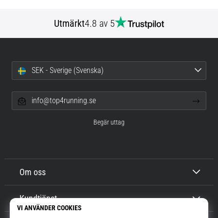
Utmärkt
4.8 av 5
SEK - Sverige (Svenska)
info@top4running.se
Begär uttag
Om oss
Kundtjänst