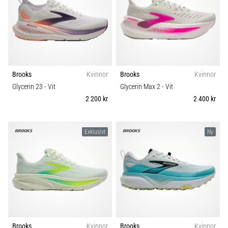
Blixtsnabb
Carbon
löpning
och
Komfort och dämpning
beeptest:
Vad
Dropp (mm)
är
de
Brooks
Kvinnor
Brooks
Kvinnor
och
Glycerin 23
- Vit
Glycerin Max 2
- Vit
Kategori
hur
2 200 kr
2 400 kr
genomförs
Modell
de?
Exklusivt
Ny
I
Skobredd
praktiken
testar
shuttle
Sport
run
snabbhet,
smidighet
Hållbarhet
och
Brooks
Kvinnor
Brooks
Kvinnor