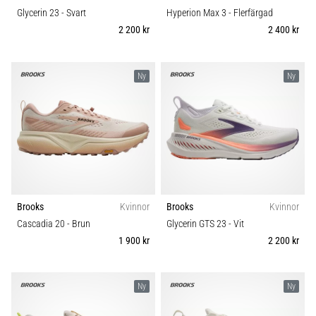
Glycerin 23
- Svart
Hyperion Max 3
- Flerfärgad
2 200 kr
2 400 kr
Ny
Ny
Brooks
Kvinnor
Brooks
Kvinnor
Cascadia 20
- Brun
Glycerin GTS 23
- Vit
1 900 kr
2 200 kr
Ny
Ny