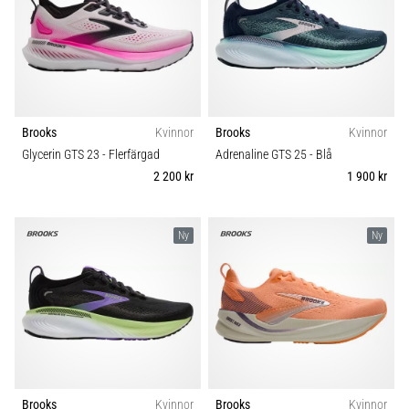
även
känt
som
iliotibialbandssyndrom
(ITBS),
är
Brooks
Kvinnor
Brooks
Kvinnor
ett
mycket
Glycerin GTS 23
- Flerfärgad
Adrenaline GTS 25
- Blå
vanligt
2 200 kr
1 900 kr
hälsoproblem
som
löpare
Ny
Ny
drabbas
av.
Vad…
Visa
alla
artiklar
Brooks
Kvinnor
Brooks
Kvinnor