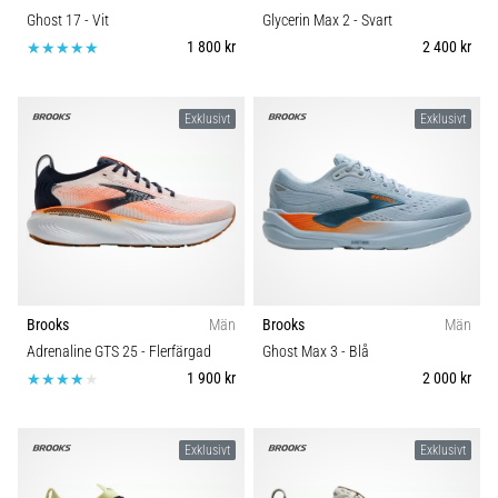
Ghost 17
- Vit
Glycerin Max 2
- Svart
1 800 kr
2 400 kr
Exklusivt
Exklusivt
Brooks
Män
Brooks
Män
Adrenaline GTS 25
- Flerfärgad
Ghost Max 3
- Blå
1 900 kr
2 000 kr
Exklusivt
Exklusivt