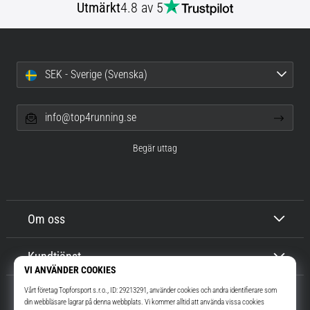
Utmärkt
4.8 av 5
SEK - Sverige (Svenska)
info@top4running.se
Begär uttag
Om oss
Kundtjänst