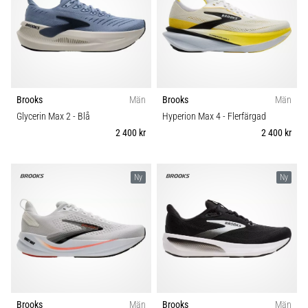
även
känt
som
iliotibialbandssyndrom
(ITBS),
är
Brooks
Män
Brooks
Män
ett
mycket
Glycerin Max 2
- Blå
Hyperion Max 4
- Flerfärgad
vanligt
2 400 kr
2 400 kr
hälsoproblem
som
löpare
Ny
Ny
drabbas
av.
Vad…
Visa
alla
artiklar
Brooks
Män
Brooks
Män