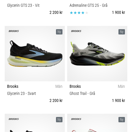
Glycerin GTS 23
- Vit
Adrenaline GTS 25
- Grå
2 200 kr
1 900 kr
Ny
Ny
Brooks
Män
Brooks
Män
Glycerin 23
- Svart
Ghost Trail
- Grå
2 200 kr
1 900 kr
Ny
Ny