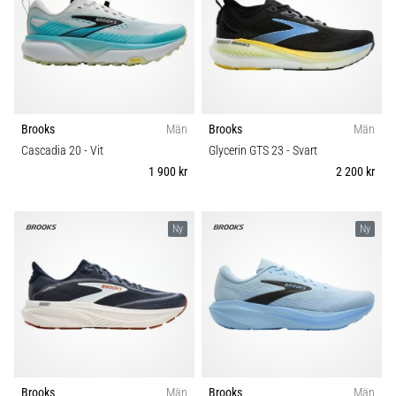
Blixtsnabb
Carbon
löpning
och
Komfort och dämpning
beeptest:
Vad
Dropp (mm)
är
de
Brooks
Män
Brooks
Män
och
Cascadia 20
- Vit
Glycerin GTS 23
- Svart
Kategori
hur
1 900 kr
2 200 kr
genomförs
Modell
de?
Ny
Ny
I
Skobredd
praktiken
testar
shuttle
Sport
run
snabbhet,
smidighet
Hållbarhet
och
Brooks
Män
Brooks
Män