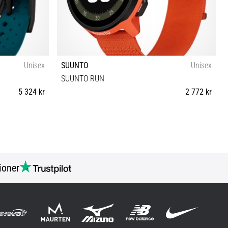
Unisex
SUUNTO
Unisex
SUUNTO RUN
5 324 kr
2 772 kr
Universell storlek
ioner