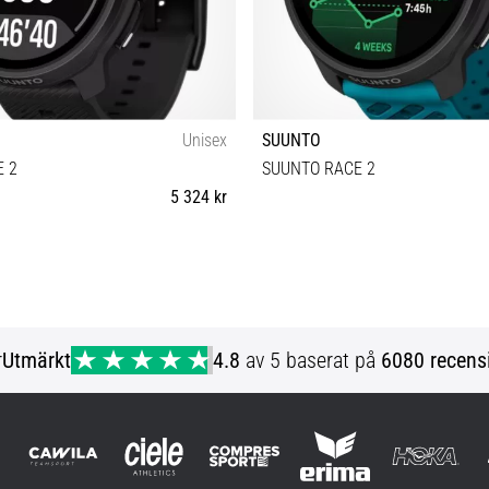
Unisex
SUUNTO
 2
SUUNTO RACE 2
5 324 kr
Universell storlek
Universell storlek
r
Utmärkt
4.8
av 5 baserat på
6080 recens