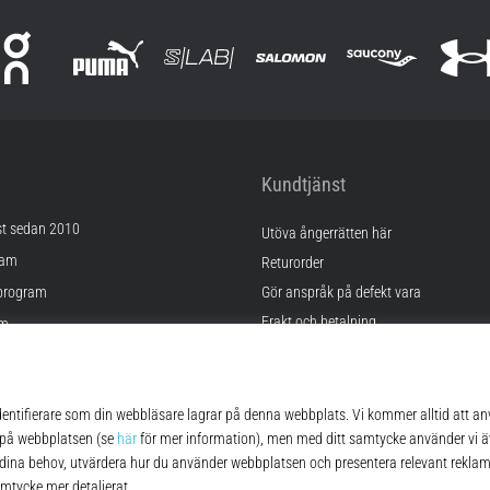
Kundtjänst
st sedan 2010
Utöva ångerrätten här
ram
Returorder
program
Gör anspråk på defekt vara
Frakt och betalning
am
Hitta rätt storlek
Kontakt
lningar
FAQ
kor
Sekretesspolicy