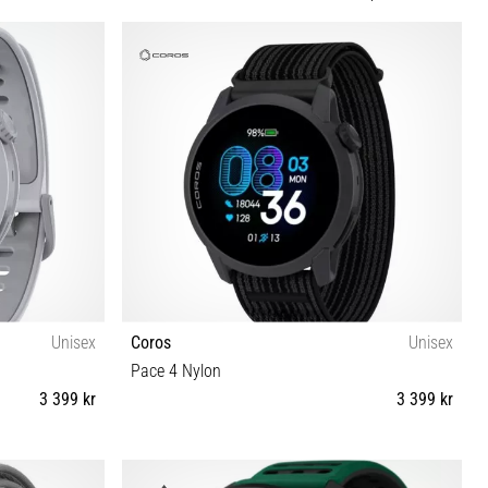
Unisex
Coros
Unisex
Pace 4 Nylon
3 399 kr
3 399 kr
OS