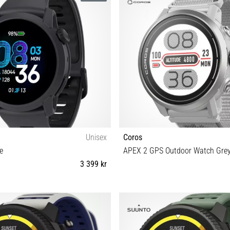
Unisex
Coros
e
APEX 2 GPS Outdoor Watch Gre
3 399 kr
OS
Universell storlek