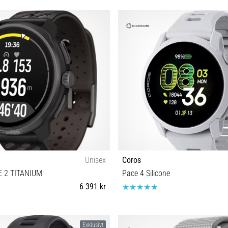
Unisex
Coros
 2 TITANIUM
Pace 4 Silicone
6 391 kr
Universell storlek
Universell storlek
Exklusivt