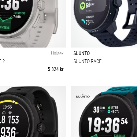
Unisex
SUUNTO
 2
SUUNTO RACE
5 324 kr
Universell storlek
Universell storlek