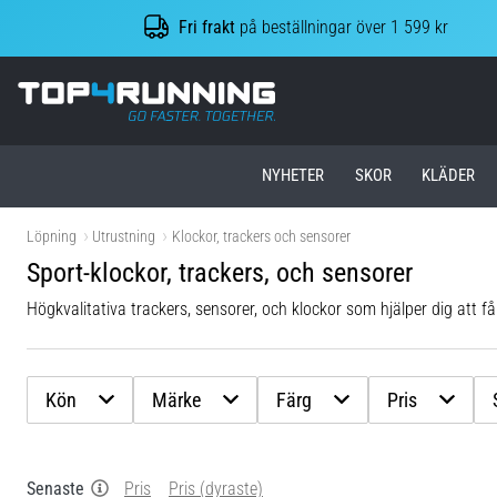
Fri frakt
på beställningar över 1 599 kr
Top4Running.se
NYHETER
SKOR
KLÄDER
Löpning
Utrustning
Klockor, trackers och sensorer
Sport-klockor, trackers, och sensorer
Högkvalitativa trackers, sensorer, och klockor som hjälper dig att få 
Kön
Märke
Färg
Pris
Senaste
Pris
Pris (dyraste)