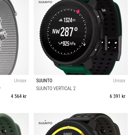
Unisex
SUUNTO
Unisex
y
SUUNTO VERTICAL 2
4 564 kr
6 391 kr
Universell storlek