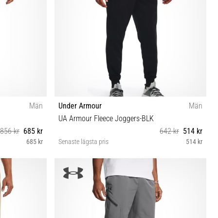
Män
Under Armour
Män
UA Armour Fleece Joggers-BLK
856 kr
685 kr
642 kr
514 kr
685 kr
Senaste lägsta pris
514 kr
32 36/34 38/30
XS S M L XL XXL