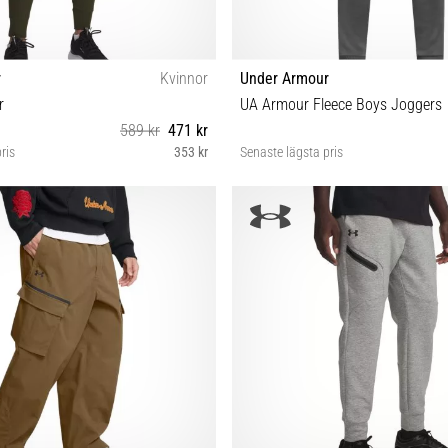
r
Kvinnor
Under Armour
r
UA Armour Fleece Boys Joggers
589 kr
471 kr
ris
353 kr
Senaste lägsta pris
S XL
YSM YMD YLG YXL