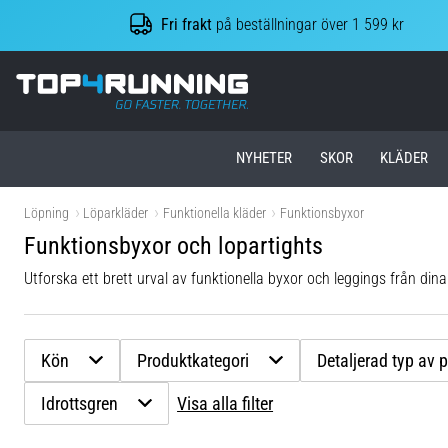
Fri frakt
på beställningar över 1 599 kr
Top4Running.se
NYHETER
SKOR
KLÄDER
Löpning
Löparkläder
Funktionella kläder
Funktionsbyxor
Funktionsbyxor och lopartights
Utforska ett brett urval av funktionella byxor och leggings från di
Kön
Produktkategori
Detaljerad typ av 
Idrottsgren
Visa alla filter