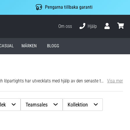
Pengarna tillbaka garanti
Om oss
Hjälp
varuko
CASUAL
MÄRKEN
BLOGG
s i funktionsmaterial? Speciellt placerade membran transporterar bort fukt och håller dig torr, medan den ergonomiska designen ger dig den flexibilitet du uppskattar på korta och långa distanser. Funktionsbyxorna och -tightsen på Top4Running balanserar funktion och stil - från reflexdetaljer för bättre synlighet i svagt ljus till strategiskt placerad ventilation för temperaturreglering. Välj mellan flera passformer och utföranden samt mellan löpartights med hög midja eller låg midja. De gör jobbet oavsett om du tävlingslöper eller tar en löprunda i skogen då och då.
Visa mer
lek
Teamsales
Kollektion