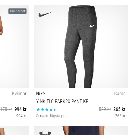
YSM
Hållbarhet
Kvinnor
Nike
Barns
Y NK FLC PARK20 PANT KP
 178 kr
994 kr
529 kr
265 kr
994 kr
Senaste lägsta pris
265 kr
XS (122-128 cm) S (128-137 cm) M (137-147 cm)