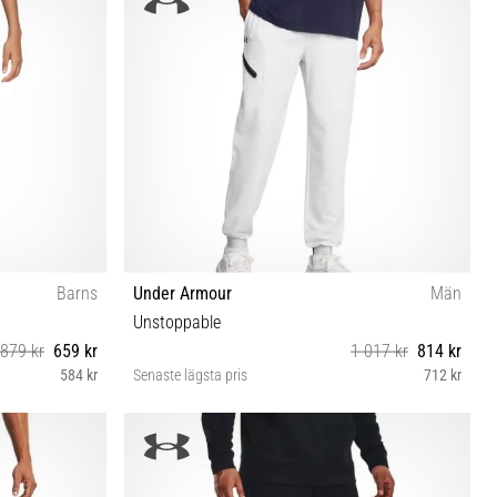
Barns
Under Armour
Män
Unstoppable
879 kr
659 kr
1 017 kr
814 kr
584 kr
Senaste lägsta pris
712 kr
M L XL