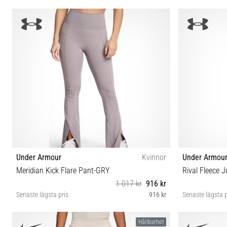
XS (122-128 cm) S (128-137 cm) M (137-147 cm)
Under Armour
Kvinnor
Under Armou
Meridian Kick Flare Pant-GRY
Rival Fleece 
1 017 kr
916 kr
Senaste lägsta pris
916 kr
Senaste lägsta p
S M
Hållbarhet