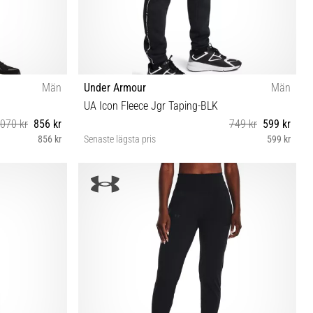
Män
Under Armour
Män
UA Icon Fleece Jgr Taping-BLK
 070 kr
856 kr
749 kr
599 kr
856 kr
Senaste lägsta pris
599 kr
M L XXL