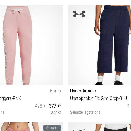
L XL XS S M
YMD
r
Barns
Under Armour
Joggers-PNK
Unstoppable Flc Grid Crop-BLU
428 kr
377 kr
1
ris
377 kr
Senaste lägsta pris
YLG YXL
S M L XS
Hållbarhet