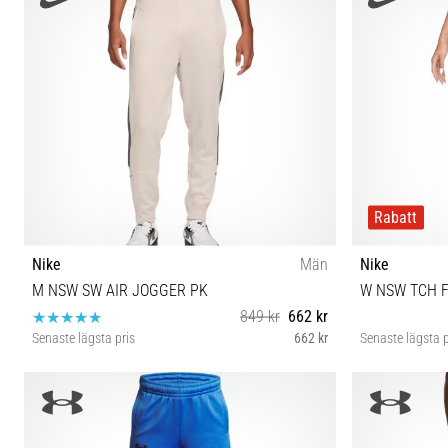
Rabatt
Nike
Män
Nike
M NSW SW AIR JOGGER PK
W NSW TCH 
849 kr
662 kr
Senaste lägsta pris
662 kr
Senaste lägsta p
XS