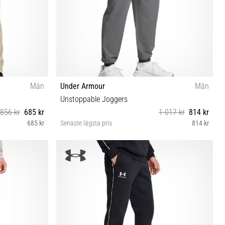
Män
Under Armour
Män
Unstoppable Joggers
856 kr
685 kr
1 017 kr
814 kr
685 kr
Senaste lägsta pris
814 kr
32 36/34 38/30
S M L XL XXL
36/36