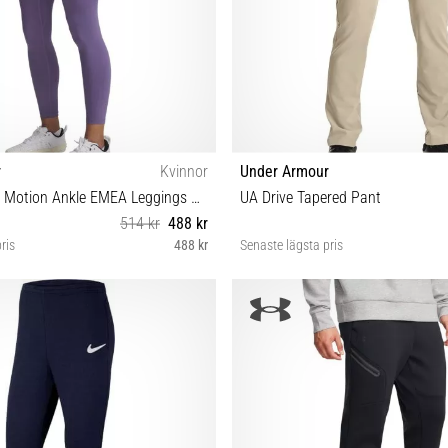
r
Kvinnor
Under Armour
Under Armour Motion Ankle EMEA Leggings Women
UA Drive Tapered Pant
514 kr
488 kr
ris
488 kr
Senaste lägsta pris
S M L
30/34 32/36 34/30 34/34 34/36 36/
38/32 38/34 40/30 32/34 