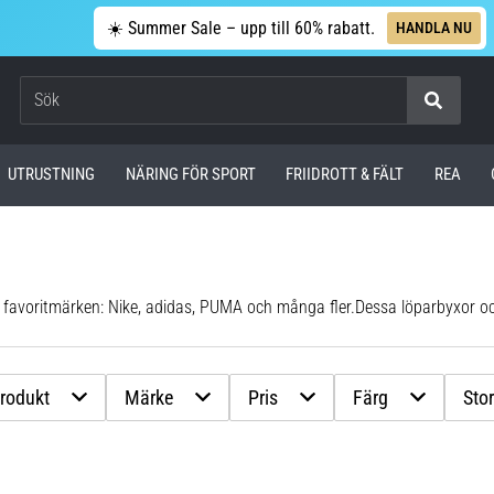
☀️ Summer Sale – upp till 60% rabatt.
HANDLA NU
Sök
UTRUSTNING
NÄRING FÖR SPORT
FRIIDROTT & FÄLT
REA
na favoritmärken: Nike, adidas, PUMA och många fler.
Dessa löparbyxor och löpartights har utvecklats med hjälp av den senaste tekniken och med kvalitetsmaterial och ger dig optimal komfort, rörelsefrihet och andningsförmåga. Varför välja byxor eller löpartight
produkt
Märke
Pris
Färg
Stor