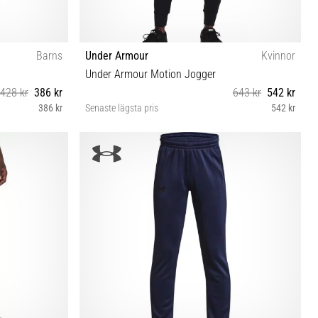
Barns
Under Armour
Kvinnor
Under Armour Motion Jogger
428 kr
386 kr
643 kr
542 kr
386 kr
Senaste lägsta pris
542 kr
XS S M