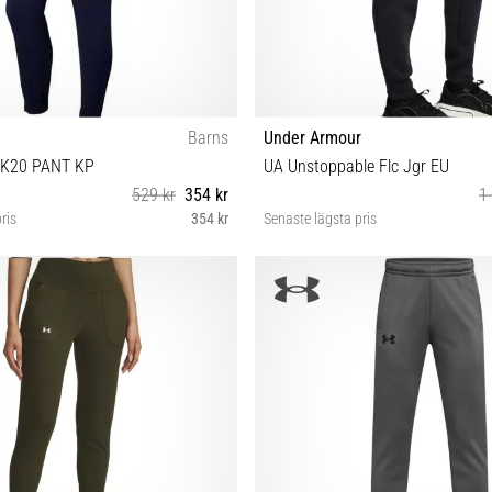
Barns
Under Armour
RK20 PANT KP
UA Unstoppable Flc Jgr EU
529 kr
354 kr
1
ris
354 kr
Senaste lägsta pris
XS (122-128 cm)
S M L XL XXL 3XL