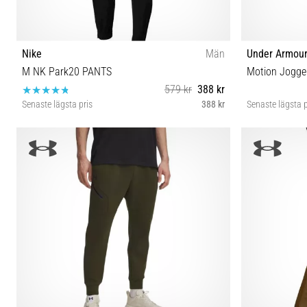
Nike
Män
Under Armou
M NK Park20 PANTS
Motion Jogge
579 kr
388 kr
Senaste lägsta pris
388 kr
Senaste lägsta p
XXL