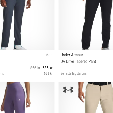
r
Män
Under Armour
UA Drive Tapered Pant
856 kr
685 kr
ris
638 kr
Senaste lägsta pris
2/30 32/36 34/30 34/34 34/36 36/34
30/34 32/30 32/36 34/36 36/30 36/
0/30 40/34 32/34 30/32 32/32 36/36
38/34 32/34 36/36