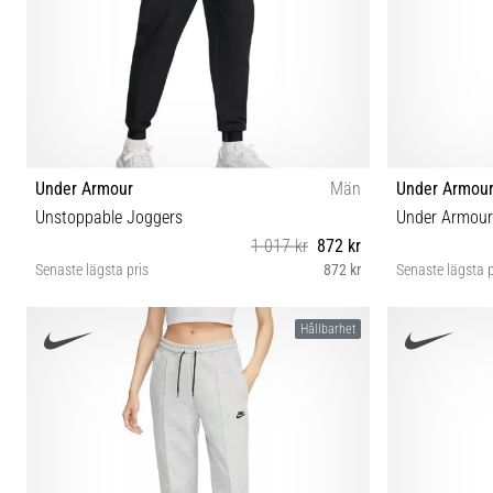
Under Armour
Män
Under Armou
Unstoppable Joggers
1 017 kr
872 kr
Senaste lägsta pris
872 kr
Senaste lägsta p
4XL XL-T XS S M L XL XXL 3XL MDS SMS
Hållbarhet