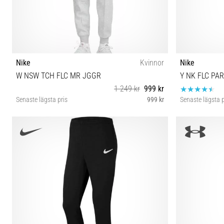
Nike
Kvinnor
Nike
W NSW TCH FLC MR JGGR
Y NK FLC PA
1 249 kr
999 kr
Senaste lägsta pris
999 kr
Senaste lägsta p
M L