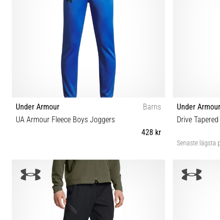
Under Armour
Barns
Under Armou
UA Armour Fleece Boys Joggers
Drive Tapered
428 kr
Senaste lägsta p
XS M L XL
30/30 30/34 3
38/30 38/34 4