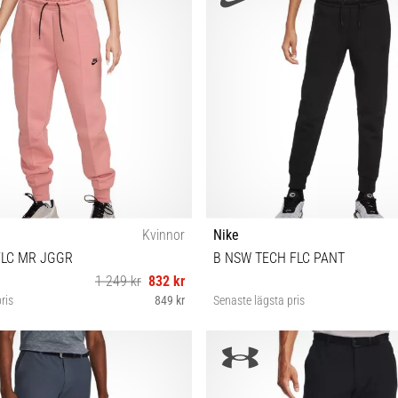
Kvinnor
Nike
FLC MR JGGR
B NSW TECH FLC PANT
1 249 kr
832 kr
ris
849 kr
Senaste lägsta pris
XL
XS (122-128 cm)