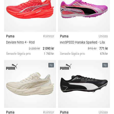
Puma
Kvinnor
Puma
Unisex
Deviate Nitro 4
- Röd
evoSPEED Haraka Sparked
- Lila
2 200 kr
2 090 kr
845 kr
771 kr
Senaste lägsta pris
1 760 kr
Senaste lägsta pris
676 kr
Ny
Ny
Puma
Kvinnor
Puma
Unisex