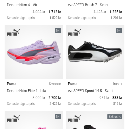
Deviate Nitro 4
- Vit
evoSPEED Brush 7
- Svart
1 902 kr
1 712 kr
1 425 kr
1 225 kr
Senaste lägsta pris
1 522 kr
Senaste lägsta pris
1 201 kr
Ny
Ny
Puma
Kvinnor
Puma
Unisex
Deviate Nitro Elite 4
- Lila
evoSPEED Sprint 14.5
- Svart
3 000 kr
2 700 kr
951 kr
833 kr
Senaste lägsta pris
2 425 kr
Senaste lägsta pris
816 kr
Ny
Exklusivt