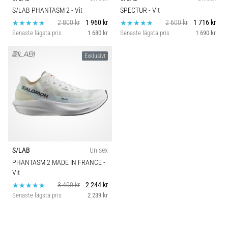
plantar
Idrottsgren
S/LAB PHANTASM 2
- Vit
SPECTUR
- Vit
fasciit.
2 800 kr
1 960 kr
2 600 kr
1 716 kr
Vad
Senaste lägsta pris
1 680 kr
Senaste lägsta pris
1 690 kr
Hållbarhet
beror
det…
Exklusivt
Komfort och dämpning
5. 8. 2026
•
Skobredd
9 min. läsning
Kolhydratladdning:
Carbon
1
Hur
påverkar
S/LAB
Unisex
det
PHANTASM 2 MADE IN FRANCE
-
löpprestandan?
Vit
Det
3 400 kr
2 244 kr
sägs
Senaste lägsta pris
2 239 kr
att
kolhydratuppladdning