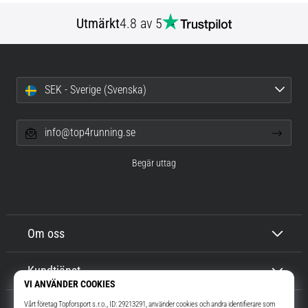
förbättrar
uthållighetsprestationen.
Utmärkt
4.8 av 5
Är
det
verkligen
sant?
SEK - Sverige (Svenska)
Ta
reda
på
info@top4running.se
vad…
Begär uttag
Visa
alla
artiklar
Om oss
Kundtjänst