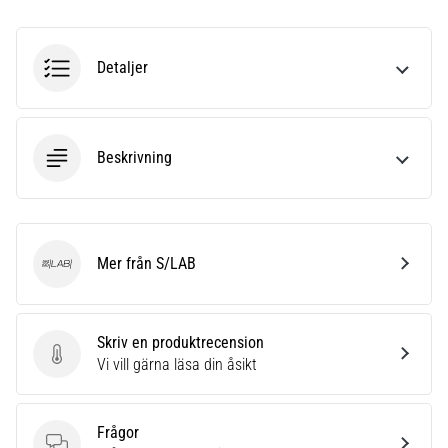
även
känt
som
Detaljer
iliotibialbandssyndrom
(ITBS),
är
ett
Beskrivning
mycket
vanligt
hälsoproblem
som
löpare
Mer från S/LAB
S/LAB
drabbas
av.
Vad…
Skriv en produktrecension
Skriv en produktrecension
Vi vill gärna läsa din åsikt
Visa
alla
Frågor
artiklar