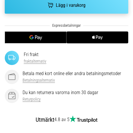
riktningsförändringar.
Lägg i varukorg
Hur
utförs
det
korrekt,
var
används
det…
Fri frakt
fraktalternativ
6. 8. 2026
•
Betala med kort online eller andra betalningsmetoder
9 min. läsning
Betalningsalternativ
Löparknä:
Du kan returnera varorna inom 30 dagar
Orsaker,
Returpolicy
behandling
och
förebyggande
Utmärkt
4.8 av 5
åtgärder
Löparknä,