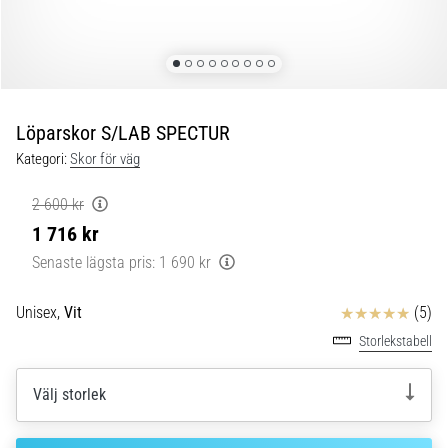
Blixtsnabb
löpning
och
beeptest:
Vad
är
Löparskor S/LAB SPECTUR
de
Kategori:
Skor för väg
och
hur
2 600 kr
genomförs
1 716 kr
de?
Senaste lägsta pris:
1 690 kr
I
praktiken
Recensioner
Unisex,
Vit
(5)
testar
shuttle
Storlekstabell
run
snabbhet,
Välj storlek
smidighet
och