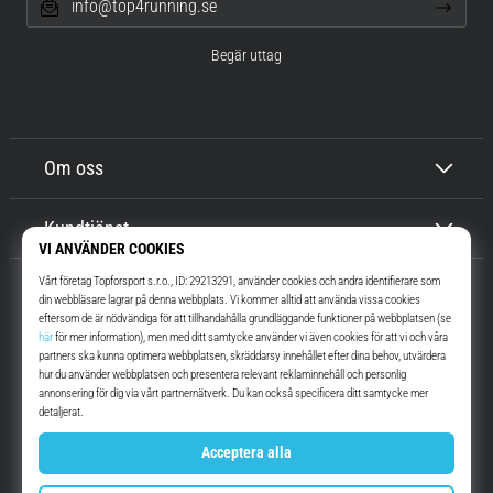
info@top4running.se
Begär uttag
Om oss
Kundtjänst
Top4Running.se
I mer än 16 år vi har vi motiverat dig att gå ut och springa. Snabbare. Med
oss. Varje dag.
Instagram
YouTube