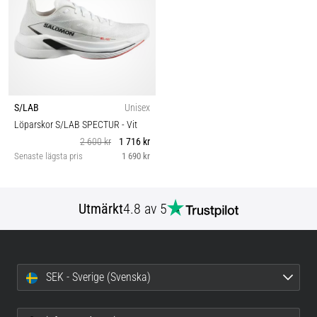
S/LAB
Unisex
Löparskor S/LAB SPECTUR
- Vit
2 600 kr
1 716 kr
Senaste lägsta pris
1 690 kr
Utmärkt
4.8 av 5
SEK - Sverige (Svenska)