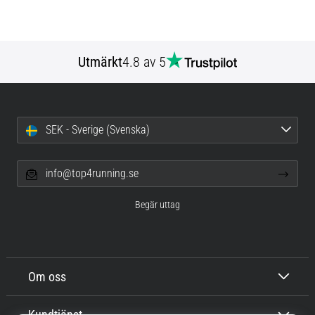
Utmärkt
4.8 av 5
SEK - Sverige (Svenska)
info@top4running.se
Begär uttag
Om oss
Kundtjänst