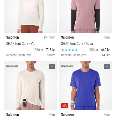
Salomon
Kvinnor
Salomon
Män
SHAKEout Core
- Vit
SHAKEout Core
- Rosa
750 kr
713 kr
550 kr
440 kr
Senaste lägsta pris
600 kr
Senaste lägsta pris
440 kr
Ny
Ny
-6%
Salomon
Män
Salomon
Män