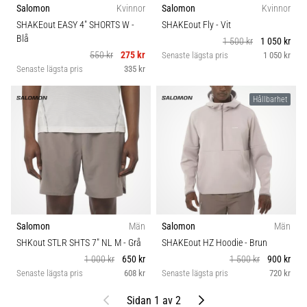
Salomon
Kvinnor
Salomon
Kvinnor
SHAKEout EASY 4" SHORTS W
-
SHAKEout Fly
- Vit
Blå
1 500 kr
1 050 kr
550 kr
275 kr
Senaste lägsta pris
1 050 kr
Senaste lägsta pris
335 kr
Hållbarhet
Salomon
Män
Salomon
Män
SHKout STLR SHTS 7" NL M
- Grå
SHAKEout HZ Hoodie
- Brun
1 000 kr
650 kr
1 500 kr
900 kr
Senaste lägsta pris
608 kr
Senaste lägsta pris
720 kr
Föregående
Nästa
Sidan 1 av 2