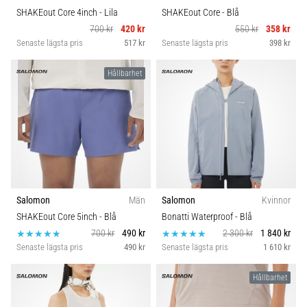
SHAKEout Core 4inch
- Lila
SHAKEout Core
- Blå
700 kr
420 kr
550 kr
358 kr
Senaste lägsta pris
517 kr
Senaste lägsta pris
398 kr
Hållbarhet
Salomon
Män
Salomon
Kvinnor
SHAKEout Core 5inch
- Blå
Bonatti Waterproof
- Blå
700 kr
490 kr
2 300 kr
1 840 kr
Senaste lägsta pris
490 kr
Senaste lägsta pris
1 610 kr
Hållbarhet