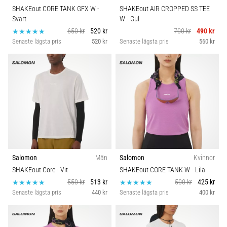
SHAKEout CORE TANK GFX W
-
SHAKEout AIR CROPPED SS TEE
Svart
W
- Gul
650 kr
520 kr
700 kr
490 kr
Senaste lägsta pris
520 kr
Senaste lägsta pris
560 kr
Salomon
Män
Salomon
Kvinnor
SHAKEout Core
- Vit
SHAKEout CORE TANK W
- Lila
550 kr
513 kr
500 kr
425 kr
Senaste lägsta pris
440 kr
Senaste lägsta pris
400 kr