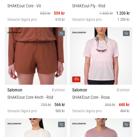
SHAKEout Core
- Vit
SHAKEout Fly
- Röd
650 kr
559 kr
1 500 kr
1 200 kr
Senaste lägsta pris
610 kr
Senaste lägsta pris
1 200 kr
Ny
Ny
-5%
Salomon
Kvinnor
Salomon
Kvinnor
SHAKEout Core 4inch
- Röd
SHAKEout Core
- Rosa
700 kr
566 kr
550 kr
440 kr
Senaste lägsta pris
560 kr
Senaste lägsta pris
464 kr
Ny
Ny