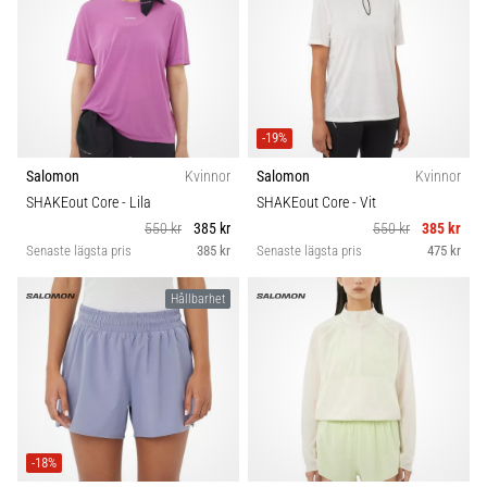
-19%
Salomon
Kvinnor
Salomon
Kvinnor
SHAKEout Core
- Lila
SHAKEout Core
- Vit
550 kr
385 kr
550 kr
385 kr
Senaste lägsta pris
385 kr
Senaste lägsta pris
475 kr
Hållbarhet
-18%