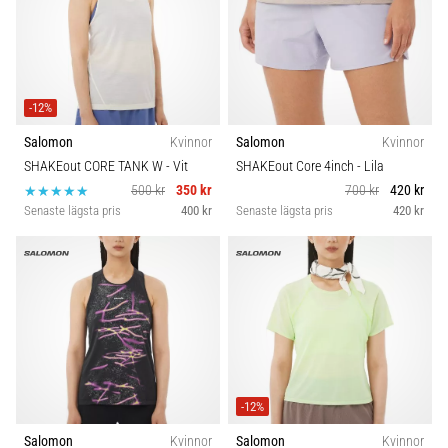
-12%
Salomon
Kvinnor
Salomon
Kvinnor
SHAKEout CORE TANK W
- Vit
SHAKEout Core 4inch
- Lila
500 kr
350 kr
700 kr
420 kr
Senaste lägsta pris
400 kr
Senaste lägsta pris
420 kr
-12%
Salomon
Kvinnor
Salomon
Kvinnor