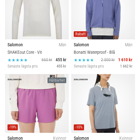
Rabatt
Salomon
Män
Salomon
Män
SHAKEout Core
- Vit
Bonatti Waterproof
- Blå
650 kr
455 kr
2 300 kr
1 610 kr
Senaste lägsta pris
455 kr
Senaste lägsta pris
1 662 kr
Hållbarhet
-19%
-10%
Salomon
Kvinnor
Salomon
Kvinnor