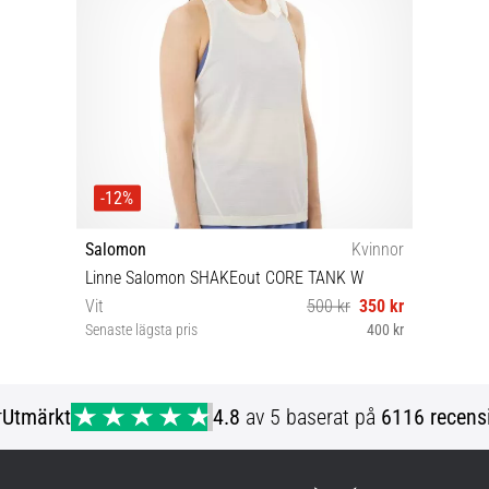
-12%
Salomon
Kvinnor
Linne Salomon SHAKEout CORE TANK W
Vit
500 kr
350 kr
Senaste lägsta pris
400 kr
XS S M L
r
Utmärkt
4.8
av 5 baserat på
6116 recens