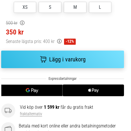
XS
S
M
L
500 kr
350 kr
Senaste lägsta pris:
400 kr
-12%
Lägg i varukorg
Vid köp över
1 599 kr
får du gratis frakt
fraktalternativ
Betala med kort online eller andra betalningsmetoder