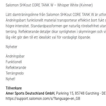
Salomon SHKout CORE TANK W – Whisper White (Kvinner)
Lätt damträningslinne från Salomon SHKout CORE TANK W är utform
Andningsbart funktionellt material transporterar effektivt bort fukt o
högre intensitet. Standardpassformen ger naturlig rörelsefrihet ut
terräng. Reflekterande detaljer ökar synligheten i skymningen och v
låg vikt gör den till ett idealiskt val för vardagligt löpande.
Nyheter
Andningsbar
Funktionell
Reflekterande
Terrängredo
Nyhet!
Tillverkare
Amer Sports Deutschland GmbH
, Parkring 15, 85748 Garching - DE
https://support.salomon.com/s/?language=en_GB