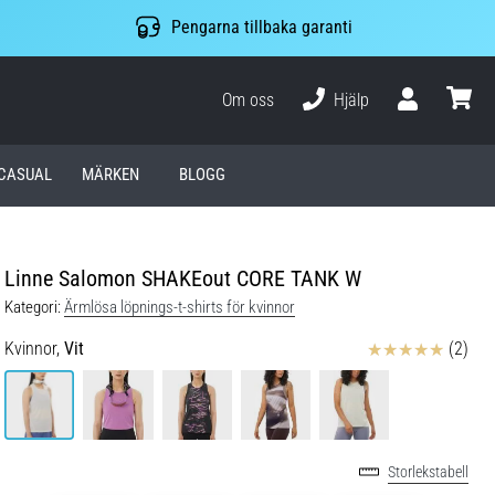
Pengarna tillbaka garanti
Om oss
Hjälp
varuko
CASUAL
MÄRKEN
BLOGG
Linne Salomon SHAKEout CORE TANK W
Kategori:
Ärmlösa löpnings-t-shirts för kvinnor
Recensioner
Kvinnor,
Vit
(2)
Storlekstabell