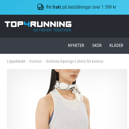
Fri frakt
på beställningar över 1 599 kr
Top4Running.se
NYHETER
SKOR
KLÄDER
Löparkläder
Kvinnor
Ärmlösa löpnings-t-shirts för kvinnor