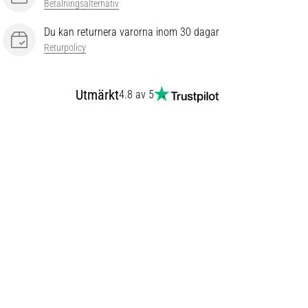
Betalningsalternativ
Du kan returnera varorna inom 30 dagar
Returpolicy
Utmärkt
4.8 av 5