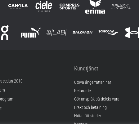
Kundtjänst
st sedan 2010
Utöva ångerrätten här
ram
Returorder
program
Gör anspråk på defekt vara
Frakt och betalning
am
Hitta rätt storlek
Kontakt
lningar
FAQ
kor