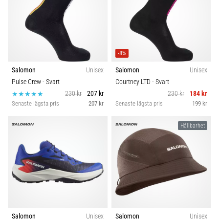
-8%
Salomon
Unisex
Salomon
Unisex
Pulse Crew
- Svart
Courtney LTD
- Svart
230 kr
207 kr
230 kr
184 kr
Senaste lägsta pris
207 kr
Senaste lägsta pris
199 kr
Hållbarhet
Salomon
Unisex
Salomon
Unisex