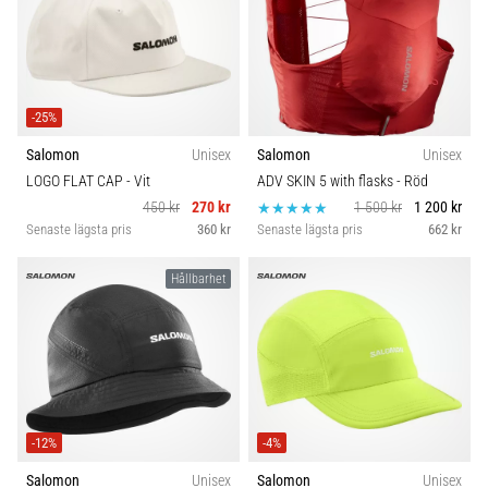
-25%
Salomon
Unisex
Salomon
Unisex
LOGO FLAT CAP
- Vit
ADV SKIN 5 with flasks
- Röd
450 kr
270 kr
1 500 kr
1 200 kr
Senaste lägsta pris
360 kr
Senaste lägsta pris
662 kr
Hållbarhet
-12%
-4%
Salomon
Unisex
Salomon
Unisex