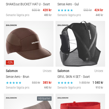
SHAKEout BUCKET HAT U
- Svart
Sense Aero
- Gul
600 kr
420 kr
550 kr
424 kr
Senaste lägsta pris
480 kr
Senaste lägsta pris
440 kr
-12%
Salomon
Unisex
Salomon
Unisex
Sense Aero
- Brun
GRVL SKIN 4 SET
- Svart
550 kr
385 kr
1 300 kr
1 040 kr
Senaste lägsta pris
440 kr
Senaste lägsta pris
910 kr
Hållbarhet