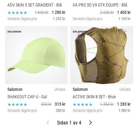
ADV SKIN 5 SET GRADIENT
- Blå
XA PRO 3D V9 GTX EQUIPE
- Blå
1 600 kr
1 280 kr
2 000 kr
1 400 kr
Senaste lägsta pris
1 232 kr
Senaste lägsta pris
1 100 kr
Salomon
Unisex
Salomon
Unisex
SHAKEOUT CAP U
- Gul
ACTIVE SKIN 8 SET
- Brun
350 kr
315 kr
1 350 kr
1 283 kr
Senaste lägsta pris
280 kr
Senaste lägsta pris
1 080 kr
Föregående
Nästa
Sidan 1 av 4