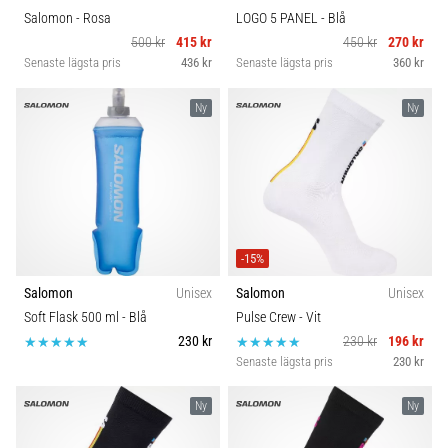
Salomon
- Rosa
LOGO 5 PANEL
- Blå
500 kr
415 kr
450 kr
270 kr
Senaste lägsta pris
436 kr
Senaste lägsta pris
360 kr
Ny
Ny
-15%
Salomon
Unisex
Salomon
Unisex
Soft Flask 500 ml
- Blå
Pulse Crew
- Vit
230 kr
230 kr
196 kr
Senaste lägsta pris
230 kr
Ny
Ny