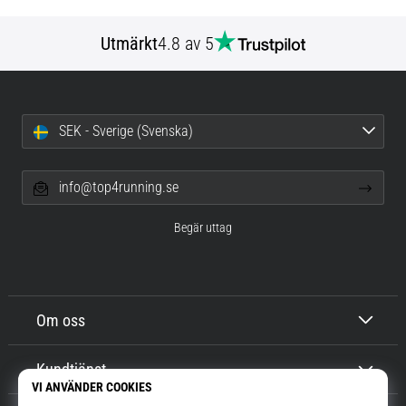
Utmärkt
4.8 av 5
SEK - Sverige (Svenska)
info@top4running.se
Begär uttag
Om oss
Kundtjänst