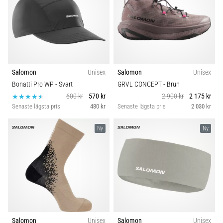
under
eller
efter
löpning?
En
av
de
Salomon
Unisex
Salomon
Unisex
vanligaste
Bonatti Pro WP
- Svart
GRVL CONCEPT
- Brun
orsakerna
600 kr
570 kr
2 900 kr
2 175 kr
är
Senaste lägsta pris
480 kr
Senaste lägsta pris
2 030 kr
plantar
fasciit.
Ny
Ny
Vad
beror
det…
Visa
alla
artiklar
Salomon
Unisex
Salomon
Unisex