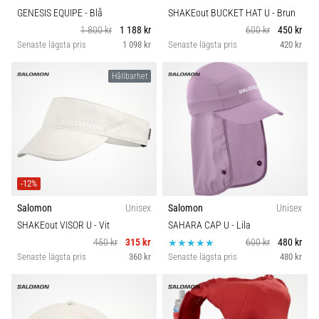
GENESIS EQUIPE
- Blå
SHAKEout BUCKET HAT U
- Brun
1 800 kr
1 188 kr
600 kr
450 kr
Senaste lägsta pris
1 098 kr
Senaste lägsta pris
420 kr
Hållbarhet
-12%
Salomon
Unisex
Salomon
Unisex
SHAKEout VISOR U
- Vit
SAHARA CAP U
- Lila
450 kr
315 kr
600 kr
480 kr
Senaste lägsta pris
360 kr
Senaste lägsta pris
480 kr