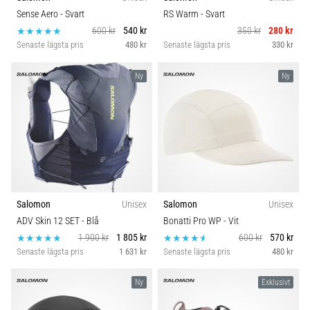
Vilka
Hållbarhet
Sense Aero
- Svart
RS Warm
- Svart
är
600 kr
540 kr
350 kr
280 kr
de
Senaste lägsta pris
480 kr
Senaste lägsta pris
330 kr
vanligaste…
Säsong
Ny
Ny
5. 8. 2026
Komfort och dämpning
•
8 min. läsning
Skobredd
Plantar
fasciit:
Carbon
Symptom,
orsaker
Salomon
Unisex
Salomon
Unisex
och
ADV Skin 12 SET
- Blå
Bonatti Pro WP
- Vit
behandling
1 900 kr
1 805 kr
600 kr
570 kr
Upplever
Senaste lägsta pris
1 631 kr
Senaste lägsta pris
480 kr
du
skarp
Ny
Exklusivt
hälsmärta