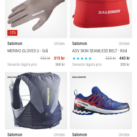
-12%
Salomon
Unisex
Salomon
Unisex
MERINO GLOVES U
- Grå
ADV SKIN SEAMLESS BELT
- Röd
450 kr
315 kr
550 kr
440 kr
Senaste lägsta pris
360 kr
Senaste lägsta pris
330 kr
Salomon
Unisex
Salomon
Unisex