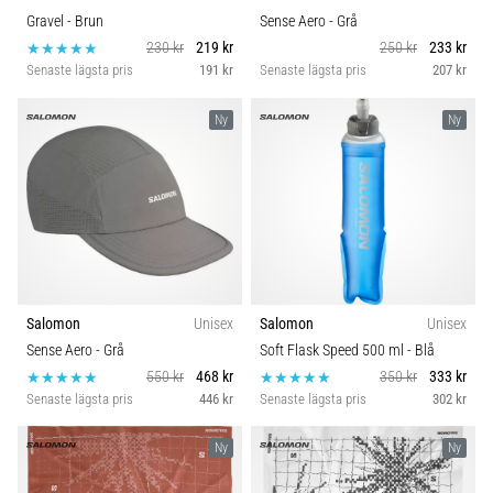
Gravel
- Brun
Sense Aero
- Grå
230 kr
219 kr
250 kr
233 kr
Senaste lägsta pris
191 kr
Senaste lägsta pris
207 kr
Ny
Ny
Salomon
Unisex
Salomon
Unisex
Sense Aero
- Grå
Soft Flask Speed 500 ml
- Blå
550 kr
468 kr
350 kr
333 kr
Senaste lägsta pris
446 kr
Senaste lägsta pris
302 kr
Ny
Ny