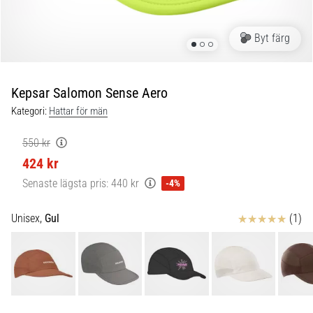
Plantar
fasciit:
Symptom,
Byt färg
orsaker
och
behandling
Kepsar Salomon Sense Aero
Upplever
Kategori:
Hattar för män
du
skarp
550 kr
hälsmärta
424 kr
under
Senaste lägsta pris:
440 kr
-4%
eller
efter
löpning?
Recensioner
Unisex,
Gul
(1)
En
av
de
vanligaste
orsakerna
är