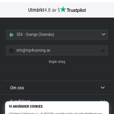
Utmärkt
4.8 av 5
SEK - Sverige (Svenska)
info@top4running.se
Begär uttag
Om oss
Kundtjänst