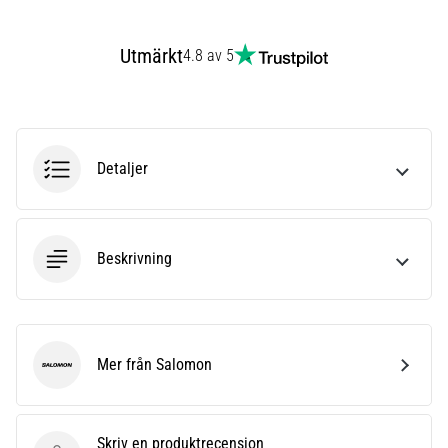
förbättrar
uthållighetsprestationen.
Är
Utmärkt
4.8 av 5
det
verkligen
sant?
Ta
reda
Detaljer
på
vad…
Beskrivning
Visa
alla
artiklar
Mer från Salomon
Salomon
Skriv en produktrecension