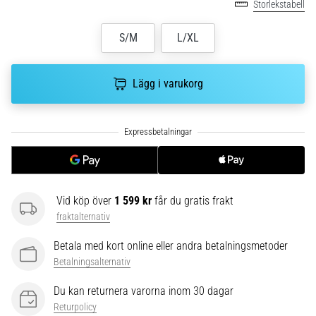
Storlekstabell
plantar
fasciit.
S/M
L/XL
Vad
beror
det…
Lägg i varukorg
5. 8. 2026
•
9 min. läsning
Kolhydratladdning:
Hur
påverkar
Vid köp över
1 599 kr
får du gratis frakt
det
fraktalternativ
löpprestandan?
Betala med kort online eller andra betalningsmetoder
Det
Betalningsalternativ
sägs
att
Du kan returnera varorna inom 30 dagar
kolhydratuppladdning
Returpolicy