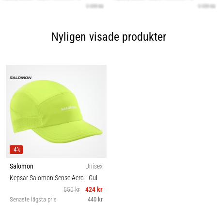
Nyligen visade produkter
-4%
Salomon
Unisex
Kepsar Salomon Sense Aero
- Gul
550 kr
424 kr
Senaste lägsta pris
440 kr