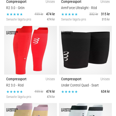
Compressport
Unisex
Compressport
Unisex
R2 3.0
- Grön
ArmForce Ultralight
- Röd
499 kr
474 kr
332 kr
315 kr
Senaste lägsta pris
474 kr
Senaste lägsta pris
315 kr
Compressport
Unisex
Compressport
Unisex
R2 3.0
- Röd
Under Control Quad
- Svart
499 kr
474 kr
634 kr
Senaste lägsta pris
474 kr