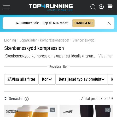
enda
Filtr
mening:
Sök
varuko
Top4Running.se
Det
gör
Sök
☀️ Summer Sale – upp till 60% rabatt.
HANDLA NU
ont,
Kön
men
Visa produkter
det
Löpning
Löparkläder
Kompressionskläder
Skenbensskydd
Detaljerad typ av produkt
är
Skenbensskydd kompression
värt
det!
-Skenbensskydd kompression skapar ett idealiskt grundskikt för att hjälpa till att optimera blodcirkulationen och förbättra prestanda.
Visa mer
Märke
Vilka
fördelar
ger
Storlek
det,
Visa alla filter
Kön
Detaljerad typ av produkt
Mä
vilka…
Färg
7. 8. 2026
Senaste
Antal produkter: 49
Pris
•
8 min. läsning
Ny
Ny