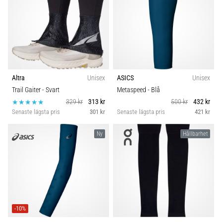
även
känt
som
iliotibialbandssyndrom
(ITBS),
är
ett
Altra
Unisex
ASICS
Unisex
mycket
Trail Gaiter
- Svart
Metaspeed
- Blå
vanligt
329 kr
313 kr
500 kr
432 kr
hälsoproblem
Senaste lägsta pris
301 kr
Senaste lägsta pris
421 kr
som
löpare
Ny
Hållbarhet
drabbas
av.
Vad…
Visa
alla
-10%
artiklar