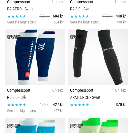
Compressport
Unisex
Compressport
Unisex
R2 AERO
- Svart
R2 3.0
- Svart
721 kr
684 kr
475 kr
448 kr
Senaste lägsta pris
684 kr
Senaste lägsta pris
448 kr
Compressport
Unisex
Compressport
Unisex
R2 3.0
- Blå
ARMFORCE
- Svart
475 kr
427 kr
370 kr
Senaste lägsta pris
427 kr