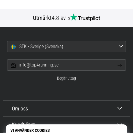
Utmärkt
4.8 av 5
SEK - Sverige (Svenska)
info@top4running.se
Begär uttag
Om oss
Kundtjänst