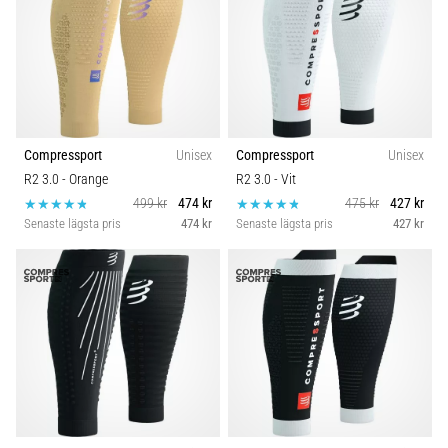
Compressport
Unisex
Compressport
Unisex
R2 3.0
- Orange
R2 3.0
- Vit
499 kr
474 kr
475 kr
427 kr
Senaste lägsta pris
474 kr
Senaste lägsta pris
427 kr