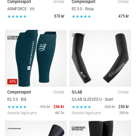
Compressport
Unisex
Compressport
Unisex
ARMFORCE
- Vit
R2 3.0
- Rosa
370 kr
475 kr
-47%
Compressport
Unisex
S/LAB
Unisex
R2 3.0
- Blå
S/LAB SLEEVES U
- Svart
492 kr
246 kr
500 kr
250 kr
Senaste lägsta pris
467 kr
Senaste lägsta pris
209 kr