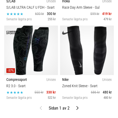
S/LAB
Unisex
Hoka
Unisex
S/LAB ULTRA CALF U FDH
- Svart
Race Day Arm Sleeve
- Gul
600 kr
300 kr
599 kr
419 kr
Senaste lägsta pris
255 kr
Senaste lägsta pris
479 kr
-37%
Compressport
Unisex
Nike
Unisex
R2 3.0
- Svart
Zoned Knit Sleeve
- Svart
550 kr
330 kr
686 kr
480 kr
Senaste lägsta pris
522 kr
Senaste lägsta pris
480 kr
Föregående
Nästa
Sidan 1 av 2