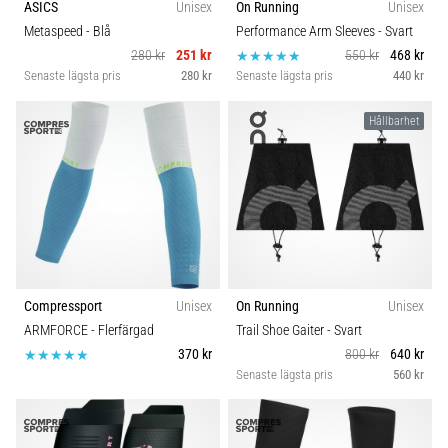
ASICS
Unisex
On Running
Unisex
Metaspeed
- Blå
Performance Arm Sleeves
- Svart
280 kr
251 kr
550 kr
468 kr
Senaste lägsta pris
280 kr
Senaste lägsta pris
440 kr
Hållbarhet
Compressport
Unisex
On Running
Unisex
ARMFORCE
- Flerfärgad
Trail Shoe Gaiter
- Svart
370 kr
800 kr
640 kr
Senaste lägsta pris
560 kr