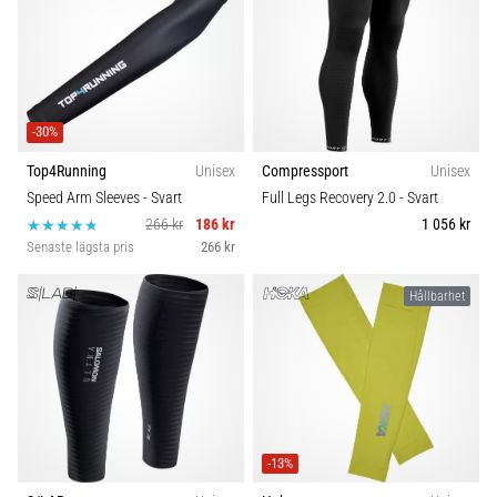
-30%
Top4Running
Unisex
Compressport
Unisex
Speed Arm Sleeves
- Svart
Full Legs Recovery 2.0
- Svart
266 kr
186 kr
1 056 kr
Senaste lägsta pris
266 kr
Hållbarhet
-13%