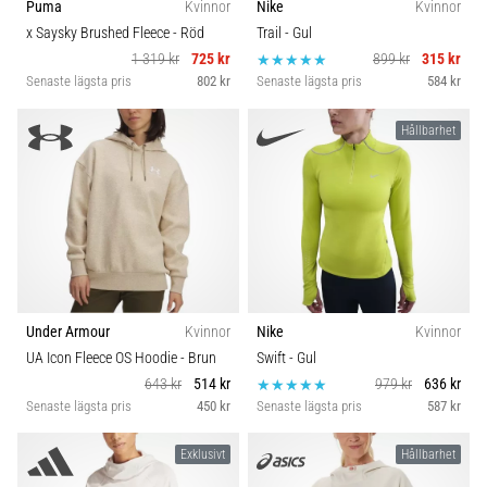
Puma
Kvinnor
Nike
Kvinnor
x Saysky Brushed Fleece
- Röd
Trail
- Gul
1 319 kr
725 kr
899 kr
315 kr
Senaste lägsta pris
802 kr
Senaste lägsta pris
584 kr
Hållbarhet
Under Armour
Kvinnor
Nike
Kvinnor
UA Icon Fleece OS Hoodie
- Brun
Swift
- Gul
643 kr
514 kr
979 kr
636 kr
Senaste lägsta pris
450 kr
Senaste lägsta pris
587 kr
Exklusivt
Hållbarhet