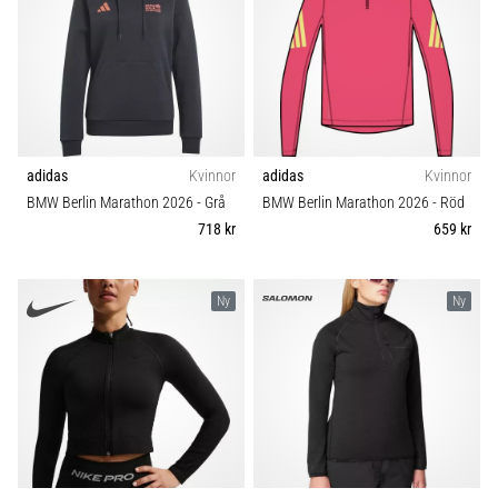
Blixtsnabb
Kollektion
löpning
och
Kategori
beeptest:
Vad
Hållbarhet
är
de
adidas
Kvinnor
adidas
Kvinnor
och
Säsong
BMW Berlin Marathon 2026
- Grå
BMW Berlin Marathon 2026
- Röd
hur
718 kr
659 kr
genomförs
de?
Ny
Ny
I
praktiken
testar
shuttle
run
snabbhet,
smidighet
och