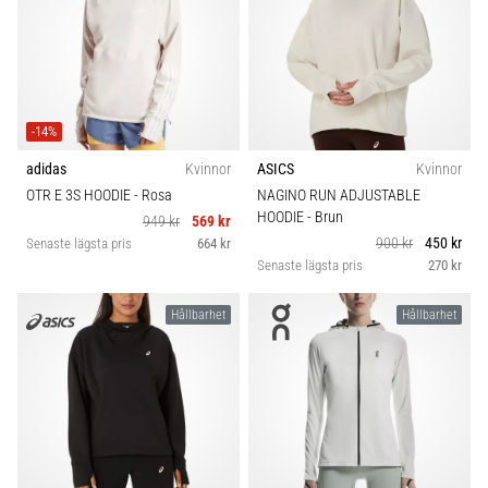
-14%
adidas
Kvinnor
ASICS
Kvinnor
OTR E 3S HOODIE
- Rosa
NAGINO RUN ADJUSTABLE
HOODIE
- Brun
949 kr
569 kr
900 kr
450 kr
Senaste lägsta pris
664 kr
Senaste lägsta pris
270 kr
Hållbarhet
Hållbarhet