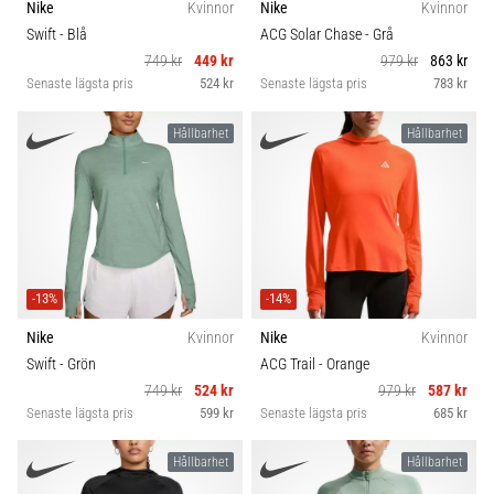
Nike
Kvinnor
Nike
Kvinnor
Swift
- Blå
ACG Solar Chase
- Grå
749 kr
449 kr
979 kr
863 kr
Senaste lägsta pris
524 kr
Senaste lägsta pris
783 kr
Hållbarhet
Hållbarhet
-13%
-14%
Nike
Kvinnor
Nike
Kvinnor
Swift
- Grön
ACG Trail
- Orange
749 kr
524 kr
979 kr
587 kr
Senaste lägsta pris
599 kr
Senaste lägsta pris
685 kr
Hållbarhet
Hållbarhet