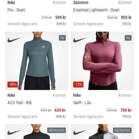
riktningsförändringar.
Nike
Kvinnor
Salomon
Kvinnor
Hur
Pro
- Svart
Essential Lightwarm
- Svart
utförs
749 kr
599 kr
950 kr
903 kr
det
Senaste lägsta pris
599 kr
Senaste lägsta pris
760 kr
korrekt,
var
Ny
Ny
används
det…
6. 8. 2026
•
9 min. läsning
-30%
-12%
Löparknä:
Nike
Kvinnor
Nike
Kvinnor
Orsaker,
ACG Trail
- Blå
Swift
- Lila
behandling
899 kr
629 kr
799 kr
700 kr
och
Senaste lägsta pris
899 kr
Senaste lägsta pris
799 kr
förebyggande
åtgärder
Hållbarhet
Hållbarhet
Löparknä,