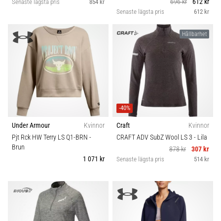
696 kr
612 kr
Senaste lägsta pris
854 kr
Senaste lägsta pris
612 kr
Hållbarhet
-40%
Under Armour
Kvinnor
Craft
Kvinnor
Pjt Rck HW Terry LS Q1-BRN
-
CRAFT ADV SubZ Wool LS 3
- Lila
Brun
878 kr
307 kr
1 071 kr
Senaste lägsta pris
514 kr