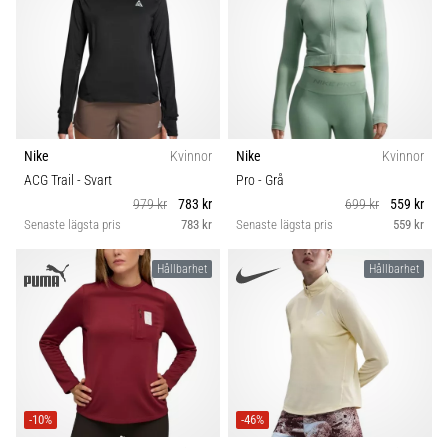
Nike
Kvinnor
Nike
Kvinnor
ACG Trail
- Svart
Pro
- Grå
979 kr
783 kr
699 kr
559 kr
Senaste lägsta pris
783 kr
Senaste lägsta pris
559 kr
Hållbarhet
Hållbarhet
-10%
-46%