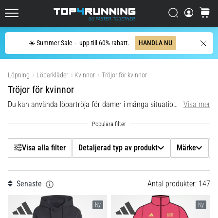
enda
Filtr
mening:
Sök
varuko
Top4Running.se
Det
gör
Sök
☀️ Summer Sale – upp till 60% rabatt.
HANDLA NU
ont,
Detaljerad typ av produkt
men
Visa produkter
det
Löpning
Löparkläder
Kvinnor
Tröjor för kvinnor
Märke
är
Tröjor för kvinnor
värt
det!
Du kan använda löpartröja för damer i många situationer -
Visa mer
för löpni
Storlek
Vilka
fördelar
ger
Passform
det,
Visa alla filter
Detaljerad typ av produkt
Märke
S
vilka…
Färg
7. 8. 2026
Senaste
Antal produkter: 147
Pris
•
8 min. läsning
Ny
Ny