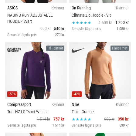
ASICS
Kvinnor
On Running
Kvinnor
NAGINO RUN ADJUSTABLE
Climate Zip Hoodie
- Vit
HOODIE
- Svart
1 500 kr
1 200 kr
900 kr
540 kr
Senaste lägsta pris
1 050 kr
Senaste lägsta pris
270 kr
Hållbarhet
Hållbarhet
-50%
-42%
Compressport
Kvinnor
Nike
Kvinnor
Trail HZ LS Tshirt W
- Lila
Trail
- Orange
1 514 kr
757 kr
999 kr
350 kr
Senaste lägsta pris
1 514 kr
Senaste lägsta pris
599 kr