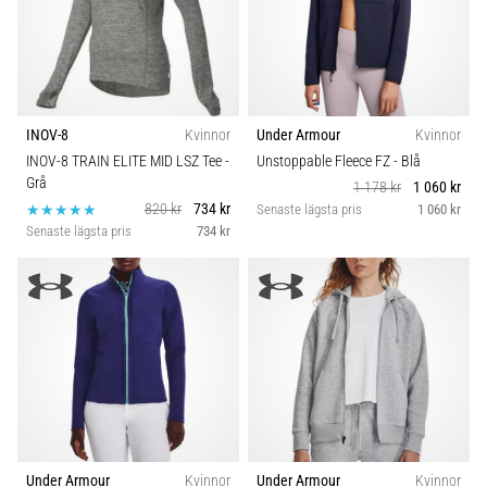
INOV-8
Kvinnor
Under Armour
Kvinnor
INOV-8 TRAIN ELITE MID LSZ Tee
-
Unstoppable Fleece FZ
- Blå
Grå
1 178 kr
1 060 kr
820 kr
734 kr
Senaste lägsta pris
1 060 kr
Senaste lägsta pris
734 kr
Under Armour
Kvinnor
Under Armour
Kvinnor