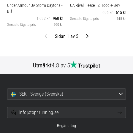
Under Armour UA Storm Daytona
-
UA Rival Fleece FZ Hoodie-GRY
Blå
696 kr
615 kr
1 092 kr
960 kr
Senaste lägsta pris
615 kr
Senaste lägsta pris
960 kr
Föregående
Nästa
Sidan 1 av 5
Utmärkt
4.8 av 5
SEK - Sverige (Svenska)
info@top4running.se
Begär uttag