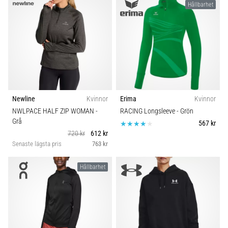
Hållbarhet
Newline
Kvinnor
Erima
Kvinnor
NWLPACE HALF ZIP WOMAN
-
RACING Longsleeve
- Grön
Grå
567 kr
720 kr
612 kr
Senaste lägsta pris
763 kr
Hållbarhet