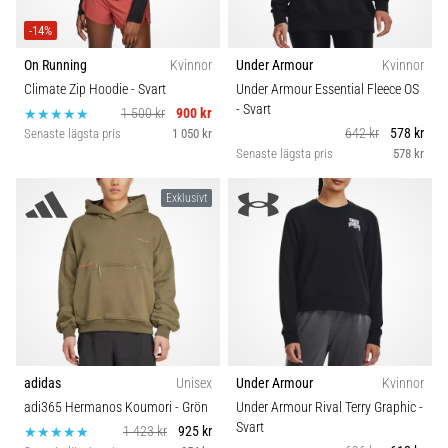
-14%
On Running
Kvinnor
Under Armour
Kvinnor
Climate Zip Hoodie
- Svart
Under Armour Essential Fleece OS
- Svart
1 500 kr
900 kr
642 kr
578 kr
Senaste lägsta pris
1 050 kr
Senaste lägsta pris
578 kr
Exklusivt
adidas
Unisex
Under Armour
Kvinnor
adi365 Hermanos Koumori
- Grön
Under Armour Rival Terry Graphic
-
Svart
1 423 kr
925 kr