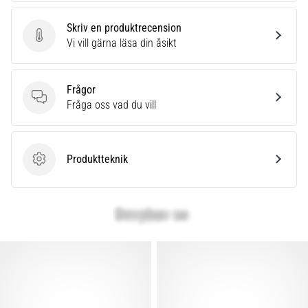
förbättrar
uthållighetsprestationen.
Skriv en produktrecension
Är
Skriv en produktrecension
Vi vill gärna läsa din åsikt
det
verkligen
sant?
Frågor
Ta
Frågor
Fråga oss vad du vill
reda
på
vad…
Produktteknik
Produktteknik
Visa
alla
artiklar