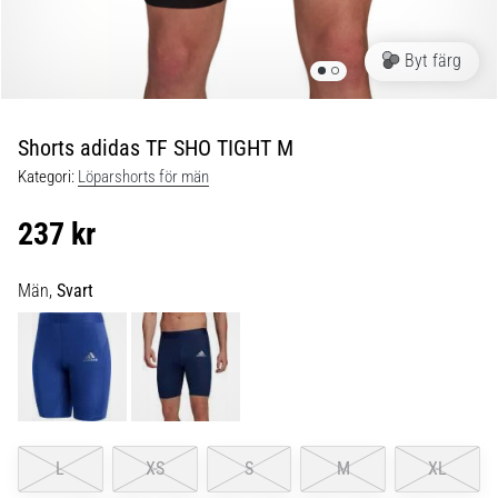
Plantar
fasciit:
Symptom,
Byt färg
orsaker
och
behandling
Shorts adidas TF SHO TIGHT M
Upplever
Kategori:
Löparshorts för män
du
skarp
237 kr
hälsmärta
under
Män,
Svart
eller
efter
löpning?
En
av
de
vanligaste
orsakerna
L
XS
S
M
XL
är