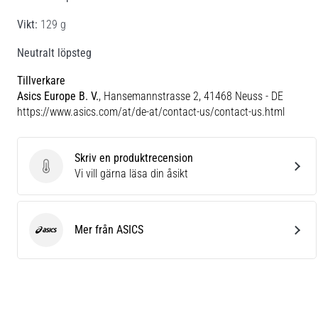
Vikt:
129 g
Neutralt löpsteg
Tillverkare
Asics Europe B. V.
, Hansemannstrasse 2, 41468 Neuss - DE
https://www.asics.com/at/de-at/contact-us/contact-us.html
Skriv en produktrecension
Skriv en produktrecension
Vi vill gärna läsa din åsikt
Mer från ASICS
ASICS