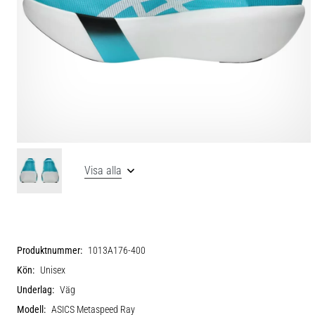
Visa alla
Produktnummer:
1013A176-400
Kön:
Unisex
Underlag:
Väg
Modell:
ASICS Metaspeed Ray