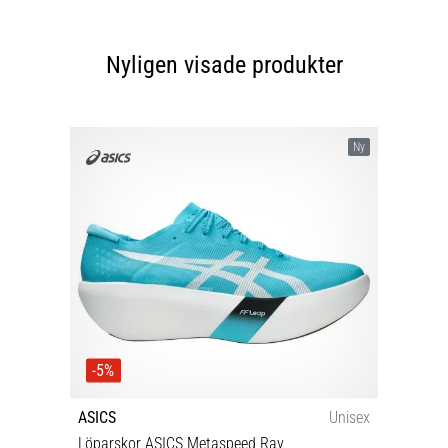
Nyligen visade produkter
Ny
-5%
ASICS
Unisex
Löparskor ASICS Metaspeed Ray