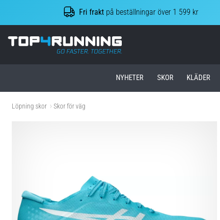
Fri frakt
på beställningar över 1 599 kr
Top4Running.se
NYHETER
SKOR
KLÄDER
Löpning skor
Skor för väg