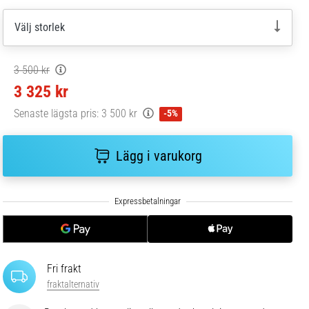
Välj storlek
3 500 kr
3 325 kr
Senaste lägsta pris:
3 500 kr
-5%
Lägg i varukorg
Fri frakt
fraktalternativ