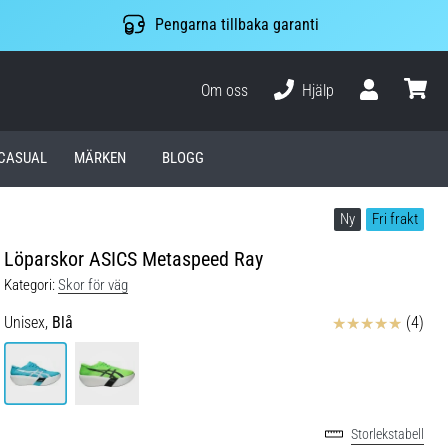
Pengarna tillbaka garanti
Om oss
Hjälp
varuko
CASUAL
MÄRKEN
BLOGG
Ny
Fri frakt
Löparskor ASICS Metaspeed Ray
Kategori:
Skor för väg
Recensioner
Unisex,
Blå
(4)
Storlekstabell