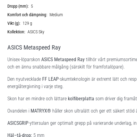
Dropp (mm):
5
Komfort och dämpning:
Medium
Vikt (g):
129 g
Kollektion:
ASICS Sky
ASICS Metaspeed Ray
Unisex-löparskon
ASICS Metaspeed Ray
tillhör vårt premiumsortime
och en ännu snabbare målgång (särskilt för framfotalöpare).
Den nyutvecklade
FF LEAP
-skumteknologin är extremt lätt och respo
energiåtergivning i varje steg.
Skon har en mindre och lättare
kolfiberplatta
som driver dig framåt 
Ovandelen i
MATRYX®
håller skon ultralätt och ger ett säkert stöd
ASICSGRIP
-yttersulan ger optimalt grepp på varierande underlag, in
Häl–tå-drop:
5 mm