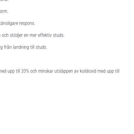
form.
änsligare respons.
och stödjer en mer effektiv studs.
från landning till studs.
d upp till 33% och minskar utsläppen av koldioxid med upp till