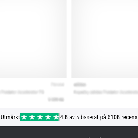
r
Utmärkt
4.8
av 5 baserat på
6108 recens