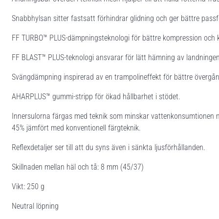
Snabbhylsan sitter fastsatt förhindrar glidning och ger bättre pass
FF TURBO™ PLUS-dämpningsteknologi för bättre kompression och k
FF BLAST™ PLUS-teknologi ansvarar för lätt hämning av landningen 
Svängdämpning inspirerad av en trampolineffekt för bättre övergång 
AHARPLUS™ gummi-stripp för ökad hållbarhet i stödet.
Innersulorna färgas med teknik som minskar vattenkonsumtionen me
45% jämfört med konventionell färgteknik.
Reflexdetaljer ser till att du syns även i sänkta ljusförhållanden.
Skillnaden mellan häl och tå: 8 mm (45/37)
Vikt: 250 g
Neutral löpning