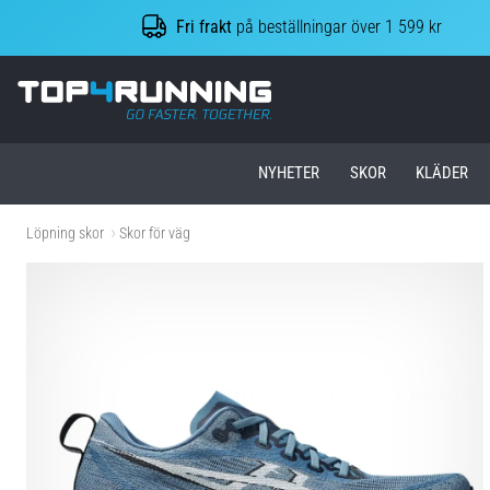
Fri frakt
på beställningar över 1 599 kr
Top4Running.se
NYHETER
SKOR
KLÄDER
Löpning skor
Skor för väg