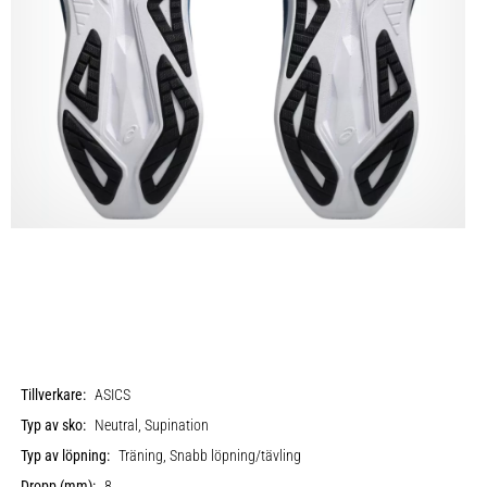
Tillverkare:
ASICS
Typ av sko:
Neutral, Supination
Typ av löpning:
Träning, Snabb löpning/tävling
Dropp (mm):
8