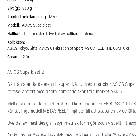
Vikt (g):
250 g
Komfort och dämpning:
Mycket
Modell:
ASICS Superblast
Hållbarhet:
Produkten tillverkat av hållbara material
Kollektion:
ASICS Tokyo, Gifts, ASICS Celebration of Sport, ASICS FEEL THE COMFORT
Garanti:
2 år
ASICS Superblast 2
Gå från standardzonen till supernivå. Unisex löparskor ASICS Super
rörelse jämfört med andra dämpade skor från märket ASICS.
Mellanslagret är kompletterat med kombinationen FF BLAST™ PL
vår tävlingsmodell METASPEED™, hjälper till att skapa en av de lät
Överdel av meshdesign i asymmetrisk form gör skon visuellt intressa
Andningsbar överdel i teknisk mesh hjälper till att hålla fötterna frä