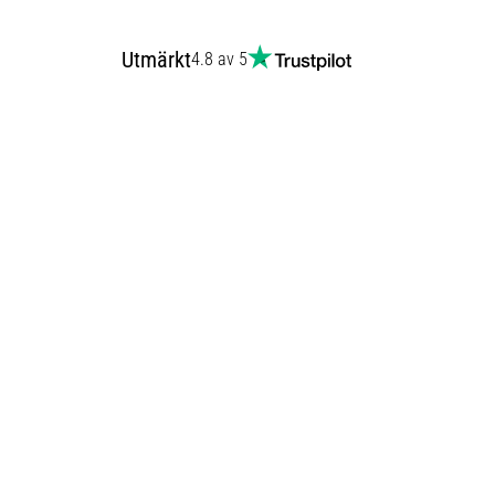
Utmärkt
4.8 av 5