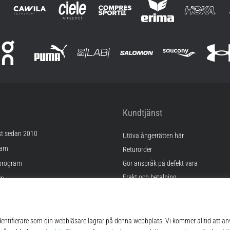
Kundtjänst
st sedan 2010
Utöva ångerrätten här
ram
Returorder
program
Gör anspråk på defekt vara
Frakt och betalning
am
Hitta rätt storlek
Kontakt
lningar
FAQ
kor