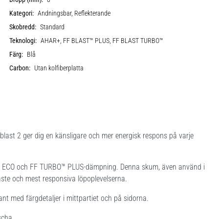
Kategori:
Andningsbar, Reflekterande
Skobredd:
Standard
Teknologi:
AHAR+, FF BLAST™ PLUS, FF BLAST TURBO™
Färg:
Blå
Carbon:
Utan kolfiberplatta
blast 2 ger dig en känsligare och mer energisk respons på varje
US ECO och FF TURBO™ PLUS-dämpning. Denna skum, även använd i
taste och mest responsiva löpoplevelserna.
nt med färgdetaljer i mittpartiet och på sidorna.
scha.