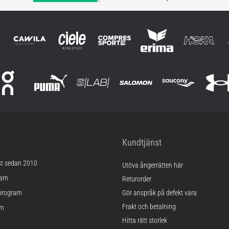
Kundtjänst
st sedan 2010
Utöva ångerrätten här
ram
Returorder
program
Gör anspråk på defekt vara
Frakt och betalning
am
Hitta rätt storlek