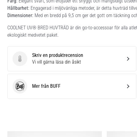
Färg:
Elegant svart, som erbjuder ett snyggt och mångsidigt utseen
Hållbarhet:
Engagerad i miljövänliga metoder, är detta huvträd tillve
Dimensioner:
Med en bredd på 9,5 cm ger det gott om täckning oc
COOLNET UV® BRED HUVTRÄD är din go-to-accessoar för alla atletisk
ekologiskt medvetet paket.
Skriv en produktrecension
Skriv en produktrecension
Vi vill gärna läsa din åsikt
Mer från BUFF
BUFF