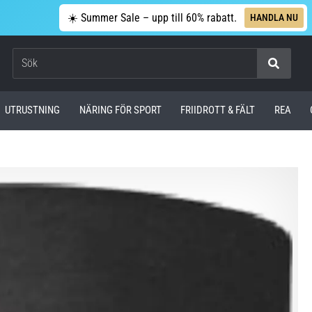
☀️ Summer Sale – upp till 60% rabatt.
HANDLA NU
Sök
UTRUSTNING
NÄRING FÖR SPORT
FRIIDROTT & FÄLT
REA