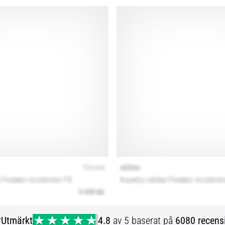
r
Utmärkt
4.8
av 5 baserat på
6080 recens