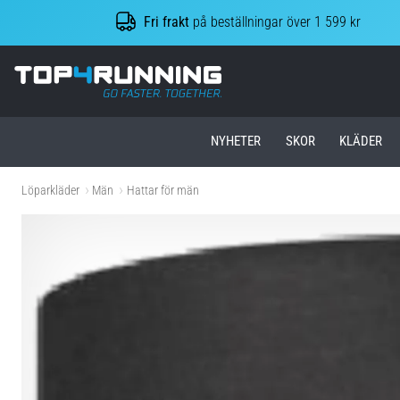
Fri frakt
på beställningar över 1 599 kr
Top4Running.se
NYHETER
SKOR
KLÄDER
Löparkläder
Män
Hattar för män