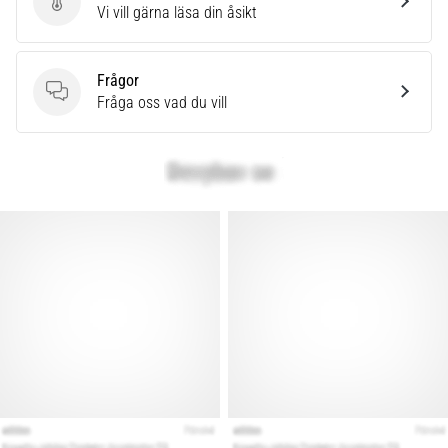
Skriv en produktrecension
Vi vill gärna läsa din åsikt
även
känt
som
Frågor
iliotibialbandssyndrom
Frågor
Fråga oss vad du vill
(ITBS),
är
ett
mycket
vanligt
hälsoproblem
som
löpare
drabbas
av.
Vad…
Visa
alla
artiklar