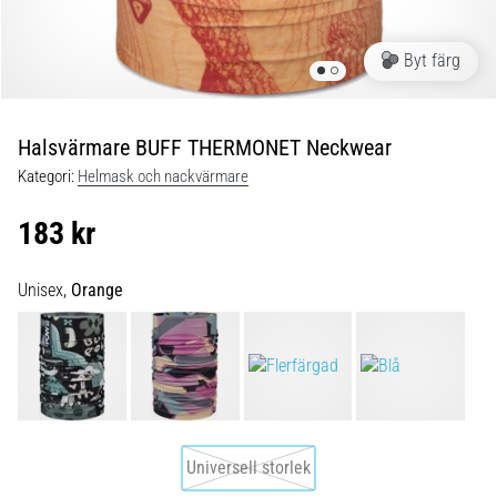
Blixtsnabb
löpning
och
Byt färg
beeptest:
Vad
är
Halsvärmare BUFF THERMONET Neckwear
de
Kategori:
Helmask och nackvärmare
och
hur
183 kr
genomförs
de?
Unisex,
Orange
I
praktiken
testar
shuttle
run
snabbhet,
smidighet
Universell storlek
och