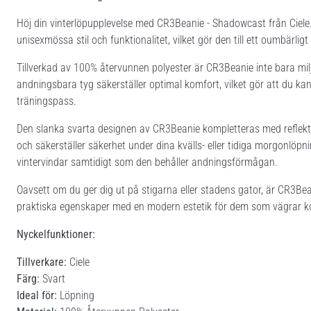
Höj din vinterlöpupplevelse med CR3Beanie - Shadowcast från Ciel
unisexmössa stil och funktionalitet, vilket gör den till ett oumbärligt 
Tillverkad av 100% återvunnen polyester är CR3Beanie inte bara mil
andningsbara tyg säkerställer optimal komfort, vilket gör att du ka
träningspass.
Den slanka svarta designen av CR3Beanie kompletteras med reflektera
och säkerställer säkerhet under dina kvälls- eller tidiga morgonlöp
vintervindar samtidigt som den behåller andningsförmågan.
Oavsett om du ger dig ut på stigarna eller stadens gator, är CR3B
praktiska egenskaper med en modern estetik för dem som vägrar ko
Nyckelfunktioner:
Tillverkare:
Ciele
Färg:
Svart
Ideal för:
Löpning