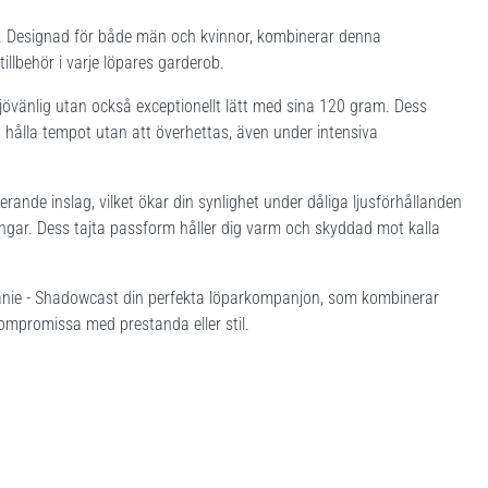
e. Designad för både män och kvinnor, kombinerar denna
tillbehör i varje löpares garderob.
jövänlig utan också exceptionellt lätt med sina 120 gram. Dess
n hålla tempot utan att överhettas, även under intensiva
nde inslag, vilket ökar din synlighet under dåliga ljusförhållanden
ningar. Dess tajta passform håller dig varm och skyddad mot kalla
eanie - Shadowcast din perfekta löparkompanjon, som kombinerar
mpromissa med prestanda eller stil.