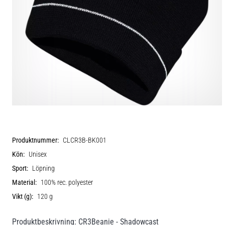
Produktnummer:
CLCR3B-BK001
Kön:
Unisex
Sport:
Löpning
Material:
100% rec. polyester
Vikt (g):
120 g
Produktbeskrivning: CR3Beanie - Shadowcast