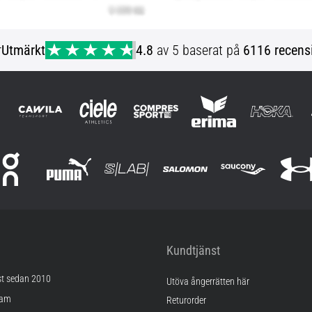
r
Utmärkt
4.8
av 5 baserat på
6116 recens
Kundtjänst
st sedan 2010
Utöva ångerrätten här
ram
Returorder