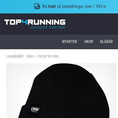
Fri frakt
på beställningar över 1 599 kr
Top4Running.se
NYHETER
SKOR
KLÄDER
Löparkläder
Män
Hattar för män