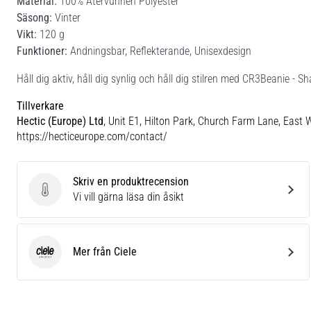
Material:
100% Återvunnen Polyester
Säsong:
Vinter
Vikt:
120 g
Funktioner:
Andningsbar, Reflekterande, Unisexdesign
Håll dig aktiv, håll dig synlig och håll dig stilren med CR3Beanie - 
Tillverkare
Hectic (Europe) Ltd
, Unit E1, Hilton Park, Church Farm Lane, East 
https://hecticeurope.com/contact/
Skriv en produktrecension
Skriv en produktrecension
Vi vill gärna läsa din åsikt
Mer från Ciele
Ciele