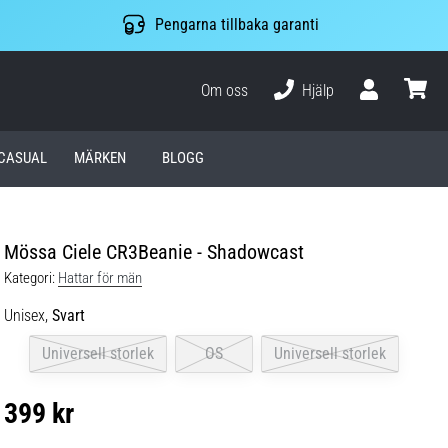
Pengarna tillbaka garanti
Om oss
Hjälp
varuko
CASUAL
MÄRKEN
BLOGG
Mössa Ciele CR3Beanie - Shadowcast
Kategori:
Hattar för män
Unisex,
Svart
Universell storlek
OS
Universell storlek
399 kr