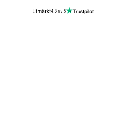
Utmärkt
4.8 av 5