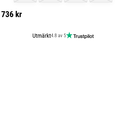
736 kr
Utmärkt
4.8 av 5