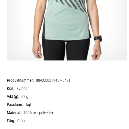
Produktnummer:
08-0000071457-5421
Kön:
Kvinnor
Vikt (g):
62 g
Passform:
Tajt
Material:
100% rec. polyester
Färg:
Grön