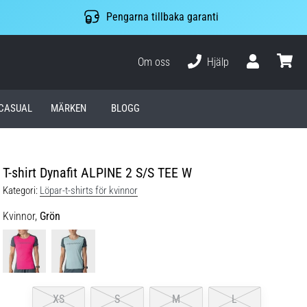
Pengarna tillbaka garanti
Om oss
Hjälp
varuko
CASUAL
MÄRKEN
BLOGG
T-shirt Dynafit ALPINE 2 S/S TEE W
Kategori:
Löpar-t-shirts för kvinnor
Kvinnor,
Grön
XS
S
M
L