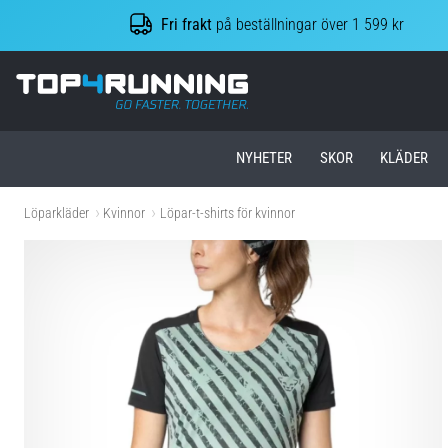
Fri frakt
på beställningar över 1 599 kr
Top4Running.se
NYHETER
SKOR
KLÄDER
Löparkläder
Kvinnor
Löpar-t-shirts för kvinnor