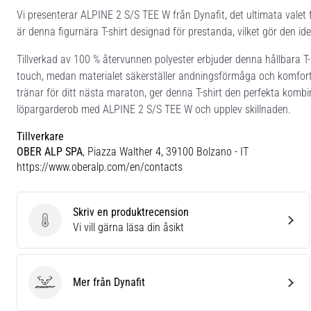
Vi presenterar ALPINE 2 S/S TEE W från Dynafit, det ultimata valet
är denna figurnära T-shirt designad för prestanda, vilket gör den ide
Tillverkad av 100 % återvunnen polyester erbjuder denna hållbara T-sh
touch, medan materialet säkerställer andningsförmåga och komfort u
tränar för ditt nästa maraton, ger denna T-shirt den perfekta kombi
löpargarderob med ALPINE 2 S/S TEE W och upplev skillnaden.
Tillverkare
OBER ALP SPA
, Piazza Walther 4, 39100 Bolzano - IT
https://www.oberalp.com/en/contacts
Skriv en produktrecension
Skriv en produktrecension
Vi vill gärna läsa din åsikt
Mer från Dynafit
Dynafit