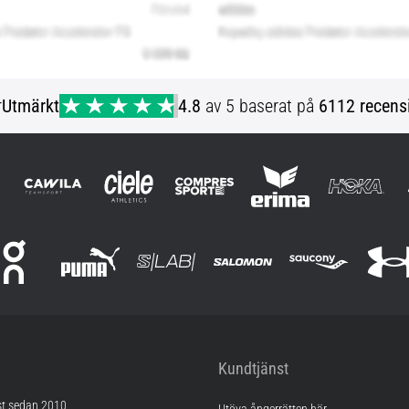
r
Utmärkt
4.8
av 5 baserat på
6112 recens
Kundtjänst
st sedan 2010