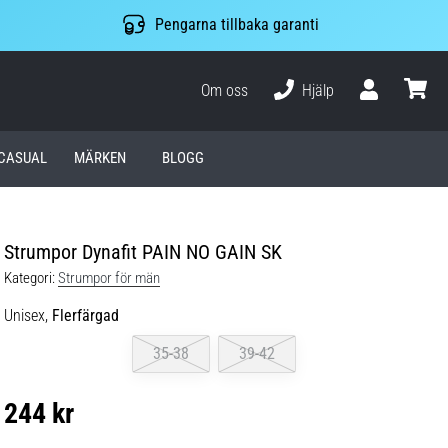
Pengarna tillbaka garanti
Om oss
Hjälp
varuko
CASUAL
MÄRKEN
BLOGG
Strumpor Dynafit PAIN NO GAIN SK
Kategori:
Strumpor för män
Unisex,
Flerfärgad
35-38
39-42
244 kr