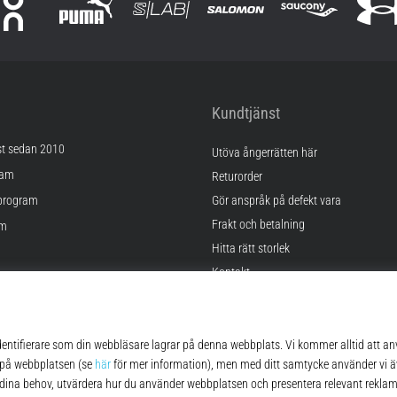
Kundtjänst
st sedan 2010
Utöva ångerrätten här
ram
Returorder
program
Gör anspråk på defekt vara
Frakt och betalning
am
Hitta rätt storlek
Kontakt
lningar
FAQ
kor
Sekretesspolicy