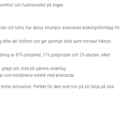
omfort och funktionalitet på stigen.
 svala och torra, har dessa strumpor avancerad andningsförmåga för
efter din fotform och ger optimalt stöd samt minskar friktion
ndning av 87% polyamid, 11% polypropen och 2% elastan, vilket
tra grepp och stöd på ojämna underlag.
ign som kombinerar estetik med prestanda.
öter innovation. Perfekt för dem som tror på att tänja på sina