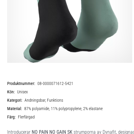
Produktnummer:
08-0000071612-5421
Kön:
Unisex
Kategori:
Andningsbar, Funktions
Material:
87% polyamide, 11% polypropylene, 2% elastane
Färg:
Flerfärgad
Introducerar
NO PAIN NO GAIN SK
strumporna av Dynafit, designade