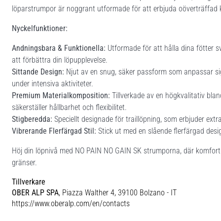
löparstrumpor är noggrant utformade för att erbjuda oöverträffad k
Nyckelfunktioner:
Andningsbara & Funktionella:
Utformade för att hålla dina fötter
att förbättra din löpupplevelse.
Sittande Design:
Njut av en snug, säker passform som anpassar sig 
under intensiva aktiviteter.
Premium Materialkomposition:
Tillverkade av en högkvalitativ bla
säkerställer hållbarhet och flexibilitet.
Stigberedda:
Speciellt designade för traillöpning, som erbjuder ex
Vibrerande Flerfärgad Stil:
Stick ut med en slående flerfärgad des
Höj din löpnivå med NO PAIN NO GAIN SK strumporna, där komfort m
gränser.
Tillverkare
OBER ALP SPA
, Piazza Walther 4, 39100 Bolzano - IT
https://www.oberalp.com/en/contacts