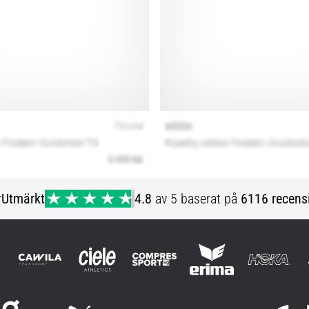
r
Utmärkt
4.8
av 5 baserat på
6116 recens