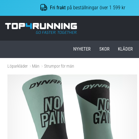
Fri frakt
på beställningar över 1 599 kr
Top4Running.se
NYHETER
SKOR
KLÄDER
Löparkläder
Män
Strumpor för män