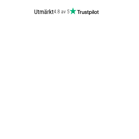
Utmärkt
4.8 av 5