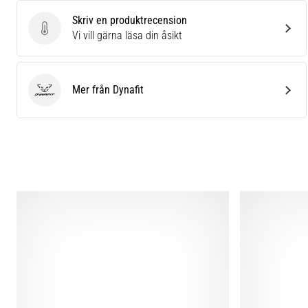
Skriv en produktrecension
Skriv en produktrecension
Vi vill gärna läsa din åsikt
Mer från Dynafit
Dynafit